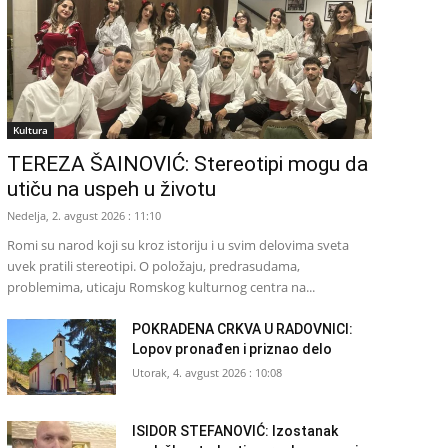
Kultura
TEREZA ŠAINOVIĆ: Stereotipi mogu da
utiču na uspeh u životu
Nedelja, 2. avgust 2026 : 11:10
Romi su narod koji su kroz istoriju i u svim delovima sveta
uvek pratili stereotipi. O položaju, predrasudama,
problemima, uticaju Romskog kulturnog centra na...
POKRADENA CRKVA U RADOVNICI:
Lopov pronađen i priznao delo
Utorak, 4. avgust 2026 : 10:08
ISIDOR STEFANOVIĆ: Izostanak