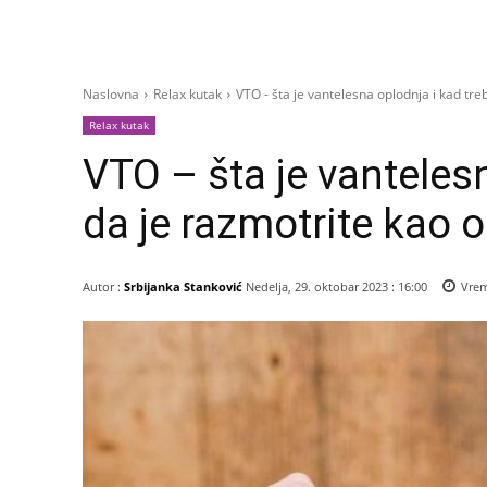
Naslovna
Relax kutak
VTO - šta je vantelesna oplodnja i kad treb
Relax kutak
VTO – šta je vanteles
da je razmotrite kao o
Autor :
Srbijanka Stanković
Nedelja, 29. oktobar 2023 : 16:00
Vrem