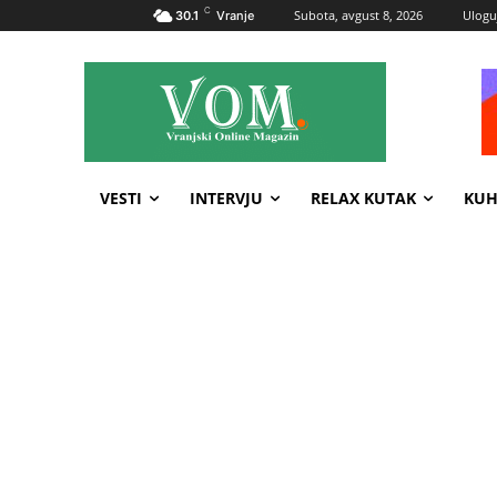
C
Subota, avgust 8, 2026
Uloguj
30.1
Vranje
VESTI
INTERVJU
RELAX KUTAK
KUH