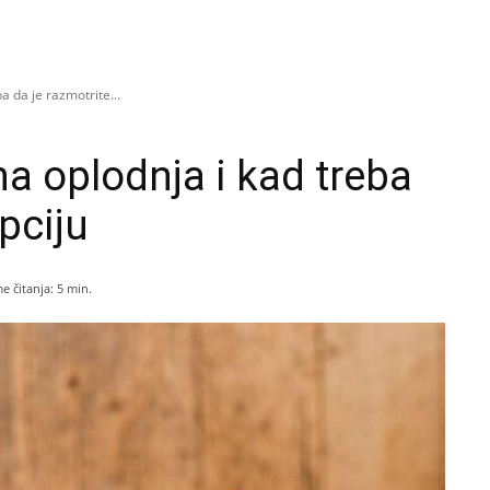
a da je razmotrite...
na oplodnja i kad treba
pciju
e čitanja:
5
min.