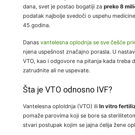
dana, svet je postao bogatiji za
preko 8 mil
podatak najbolje svedoči o uspehu medicine 
45 godina.
Danas
vantelesna oplodnja se sve češće pri
njena uspešnost značajno porasla. U nastavk
VTO, kao i odgovore na pitanja kada treba da
zatrudnite ali ne uspevate.
Šta je VTO odnosno IVF?
Vantelesna oploldnja (VTO) ili
In vitro fertil
pomaže parovima koji se bore sa steriliteto
stvari postupak kojim se jajna ćelija žene o