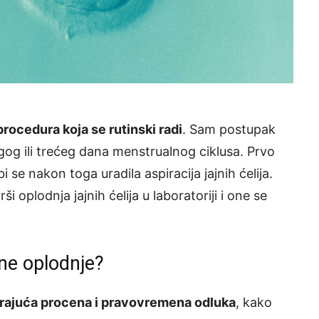
rocedura koja se rutinski radi
. Sam postupak
ugog ili trećeg dana menstrualnog ciklusa. Prvo
bi se nakon toga uradila aspiracija jajnih ćelija.
rši oplodnja jajnih ćelija u laboratoriji i one se
sne oplodnje?
rajuća procena i pravovremena odluka
, kako