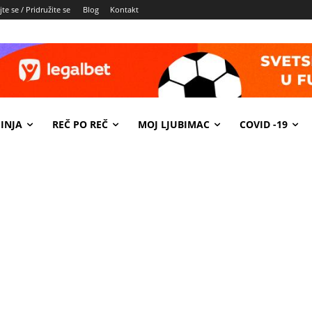
te se / Pridružite se
Blog
Kontakt
INJA
REČ PO REČ
MOJ LJUBIMAC
COVID -19