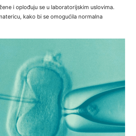
 žene i oplođuju se u laboratorijskim uslovima.
 matericu, kako bi se omogućila normalna