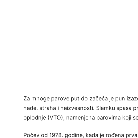
Za mnoge parove put do začeća je pun izazo
nade, straha i neizvesnosti. Slamku spasa 
oplodnje (VTO), namenjena parovima koji s
Počev od 1978. godine, kada je rođena prva 