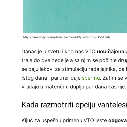
https://pixabay.com/photos/ivf-fertility-infertility-1514174/
Danas je u svetu i kod nas VTO
uobičajena p
traje do dve nedelje a sa njim se počinje dr
se daju lekovi za stimulaciju rada jajnika, da 
Istog dana i partner daje
spermu
. Zatim se v
vraćaju u materičnu duplju par dana kasnije.
Kada razmotriti opciju vantele
Ključ za uspešnu primenu VTO jeste
odgova