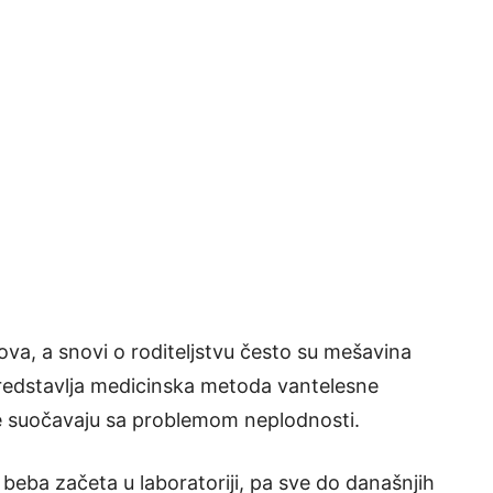
va, a snovi o roditeljstvu često su mešavina
predstavlja medicinska metoda vantelesne
e suočavaju sa problemom neplodnosti.
beba začeta u laboratoriji, pa sve do današnjih