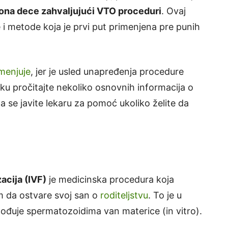
iona dece zahvaljujući VTO proceduri
. Ovaj
i metode koja je prvi put primenjena pre punih
menjuje
, jer je usled unapređenja procedure
u pročitajte nekoliko osnovnih informacija o
 se javite lekaru za pomoć ukoliko želite da
izacija (IVF)
je medicinska procedura koja
m da ostvare svoj san o
roditeljstvu
. To je u
plođuje spermatozoidima van materice (in vitro).