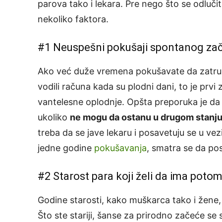
parova tako i lekara. Pre nego što se odluči
nekoliko faktora.
#1 Neuspešni pokušaji spontanog za
Ako već duže vremena pokušavate da zatrudni
vodili računa kada su
plodni dani
, to je prvi
vantelesne oplodnje. Opšta preporuka je da
ukoliko
ne mogu da ostanu u drugom stanj
treba da se jave lekaru i posavetuju se u v
jedne godine
pokušavanja
, smatra se da pos
#2 Starost para koji želi da ima poto
Godine starosti, kako muškarca tako i žene, 
Što ste stariji, šanse za prirodno začeće se