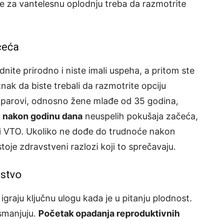
te za vantelesnu oplodnju treba da razmotrite
čeća
te prirodno i niste imali uspeha, a pritom ste
 znak da biste trebali da razmotrite opciju
 parovi, odnosno žene mlađe od 35 godina,
u nakon godinu dana
neuspelih pokušaja začeća,
ezi VTO. Ukoliko ne dođe do trudnoće nakon
toje zdravstveni razlozi koji to sprečavaju.
mstvo
igraju ključnu ulogu kada je u pitanju plodnost.
 smanjuju.
Početak opadanja reproduktivnih