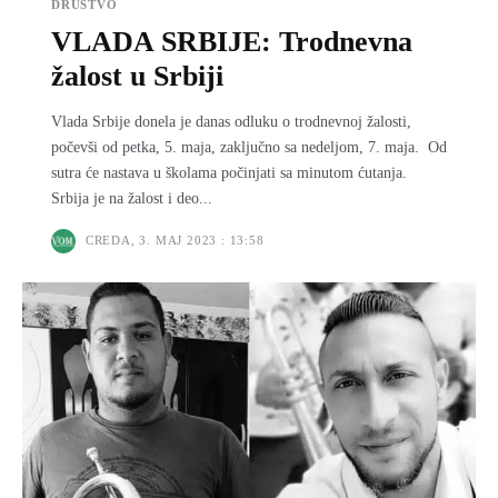
DRUŠTVO
VLADA SRBIJE: Trodnevna
žalost u Srbiji
Vlada Srbije donela je danas odluku o trodnevnoj žalosti,
počevši od petka, 5. maja, zaključno sa nedeljom, 7. maja. Od
sutra će nastava u školama počinjati sa minutom ćutanja.
Srbija je na žalost i deo...
CREDA, 3. MAJ 2023 : 13:58