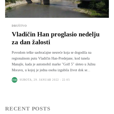
DRUŠTVO
Vladičin Han proglasio nedelju
za dan žalosti
Povodom teške saobraćajne nesreće koja se dogodila na
regionalnom putu Vladičin Han-Predejane, kod tunela
Manajle, kada je automobil marke "Golf 5" sleteo u Južnu
Moravu, u kojoj je jedna osoba izgubila život dok se...
SUBOTA, 29. JANUAR 2022 : 22:05
RECENT POSTS