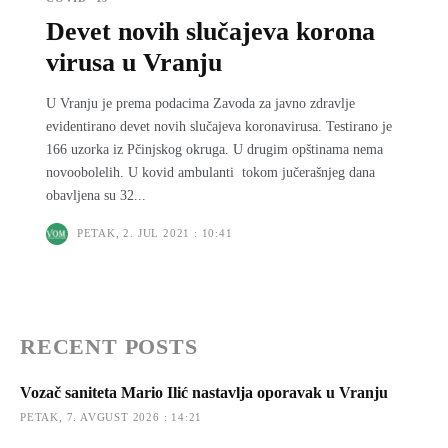
Devet novih slučajeva korona
virusa u Vranju
U Vranju je prema podacima Zavoda za javno zdravlje
evidentirano devet novih slučajeva koronavirusa. Testirano je
166 uzorka iz Pčinjskog okruga. U drugim opštinama nema
novoobolelih. U kovid ambulanti tokom jučerašnjeg dana
obavljena su 32...
PETAK, 2. JUL 2021 : 10:41
RECENT POSTS
Vozač saniteta Mario Ilić nastavlja oporavak u Vranju
PETAK, 7. AVGUST 2026 : 14:21