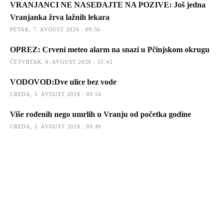
VRANJANCI NE NASEDAJTE NA POZIVE: Još jedna
Vranjanka žrva lažnih lekara
PETAK, 7. AVGUST 2026 : 09:56
OPREZ: Crveni meteo alarm na snazi u Pčinjskom okrugu
ČETVRTAK, 6. AVGUST 2026 : 15:42
VODOVOD:Dve ulice bez vode
CREDA, 5. AVGUST 2026 : 09:54
Više rođenih nego umrlih u Vranju od početka godine
CREDA, 5. AVGUST 2026 : 09:49