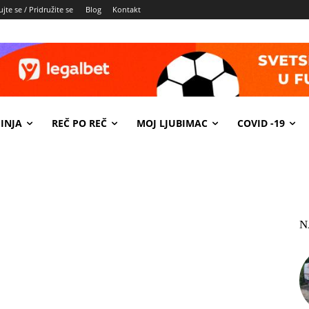
jte se / Pridružite se
Blog
Kontakt
INJA
REČ PO REČ
MOJ LJUBIMAC
COVID -19
N