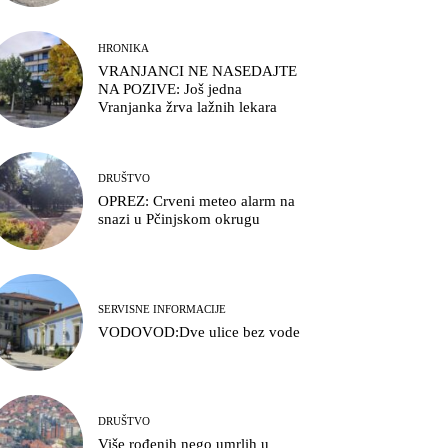
HRONIKA
VRANJANCI NE NASEDAJTE
NA POZIVE: Još jedna
Vranjanka žrva lažnih lekara
DRUŠTVO
OPREZ: Crveni meteo alarm na
snazi u Pčinjskom okrugu
SERVISNE INFORMACIJE
VODOVOD:Dve ulice bez vode
DRUŠTVO
Više rođenih nego umrlih u