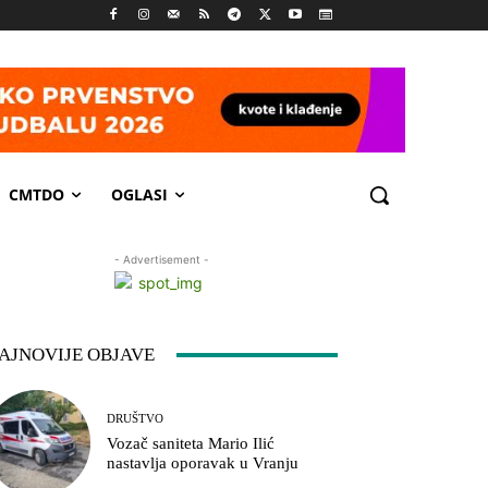
CMTDO
OGLASI
- Advertisement -
AJNOVIJE OBJAVE
DRUŠTVO
Vozač saniteta Mario Ilić
nastavlja oporavak u Vranju