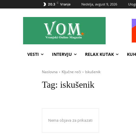
C
Nedelja, avgust 9, 2026
Ulogu
20.3
Vranje
VESTI
INTERVJU
RELAX KUTAK
KUH
Naslovna
Ključne reči
Iskušenik
Tag:
iskušenik
Nema objava za prikazati