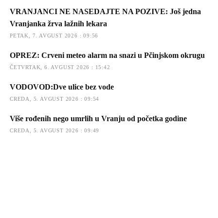
VRANJANCI NE NASEDAJTE NA POZIVE: Još jedna
Vranjanka žrva lažnih lekara
PETAK, 7. AVGUST 2026 : 09:56
OPREZ: Crveni meteo alarm na snazi u Pčinjskom okrugu
ČETVRTAK, 6. AVGUST 2026 : 15:42
VODOVOD:Dve ulice bez vode
CREDA, 5. AVGUST 2026 : 09:54
Više rođenih nego umrlih u Vranju od početka godine
CREDA, 5. AVGUST 2026 : 09:49