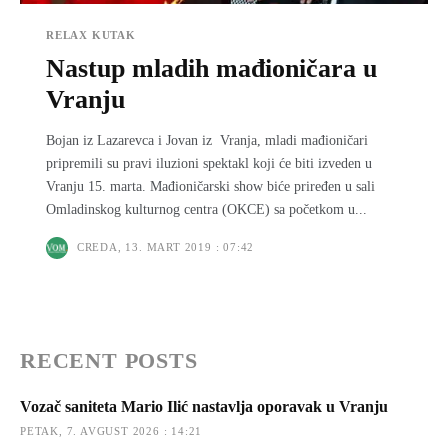
RELAX KUTAK
Nastup mladih mađioničara u
Vranju
Bojan iz Lazarevca i Jovan iz Vranja, mladi mađioničari
pripremili su pravi iluzioni spektakl koji će biti izveden u
Vranju 15. marta. Mađioničarski show biće priređen u sali
Omladinskog kulturnog centra (OKCE) sa početkom u...
CREDA, 13. MART 2019 : 07:42
RECENT POSTS
Vozač saniteta Mario Ilić nastavlja oporavak u Vranju
PETAK, 7. AVGUST 2026 : 14:21