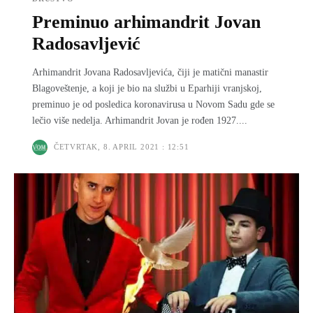
Preminuo arhimandrit Jovan
Radosavljević
Arhimandrit Jovana Radosavljevića, čiji je matični manastir
Blagoveštenje, a koji je bio na službi u Eparhiji vranjskoj,
preminuo je od posledica koronavirusa u Novom Sadu gde se
lečio više nedelja. Arhimandrit Jovan je rođen 1927....
ČETVRTAK, 8. APRIL 2021 : 12:51