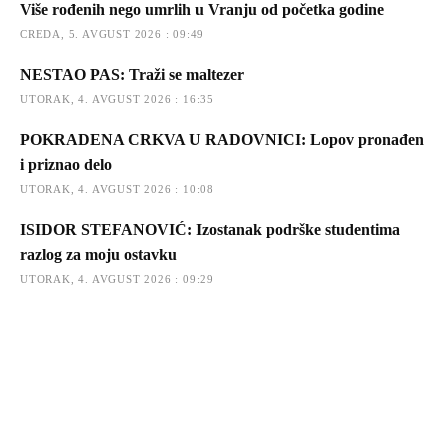
Više rođenih nego umrlih u Vranju od početka godine
CREDA, 5. AVGUST 2026 : 09:49
NESTAO PAS: Traži se maltezer
UTORAK, 4. AVGUST 2026 : 16:35
POKRADENA CRKVA U RADOVNICI: Lopov pronađen
i priznao delo
UTORAK, 4. AVGUST 2026 : 10:08
ISIDOR STEFANOVIĆ: Izostanak podrške studentima
razlog za moju ostavku
UTORAK, 4. AVGUST 2026 : 09:29