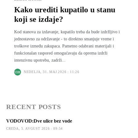
Kako urediti kupatilo u stanu
koji se izdaje?
Kod stanova za izdavanje, kupatilo treba da bude izdržljivo i
jednostavno za održavanje - to direktno smanjuje vreme i
troškove između zakupaca. Pametno odabrani materijali i
funkcionalan raspored omogućavaju da oprema izdrži
intenzivnu upotrebu, zadrži...
NEDELJA, 31. MAJ 2026 : 11:26
RECENT POSTS
VODOVOD:Dve ulice bez vode
CREDA, 5. AVGUST 2026 : 09:54