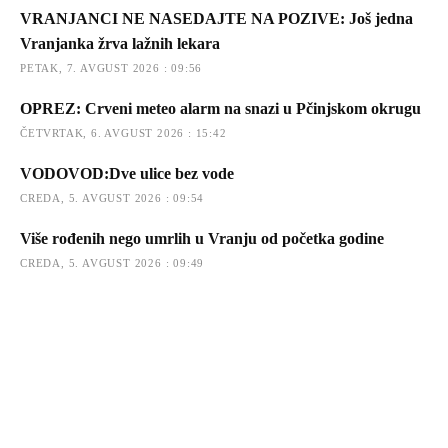
VRANJANCI NE NASEDAJTE NA POZIVE: Još jedna
Vranjanka žrva lažnih lekara
PETAK, 7. AVGUST 2026 : 09:56
OPREZ: Crveni meteo alarm na snazi u Pčinjskom okrugu
ČETVRTAK, 6. AVGUST 2026 : 15:42
VODOVOD:Dve ulice bez vode
CREDA, 5. AVGUST 2026 : 09:54
Više rođenih nego umrlih u Vranju od početka godine
CREDA, 5. AVGUST 2026 : 09:49