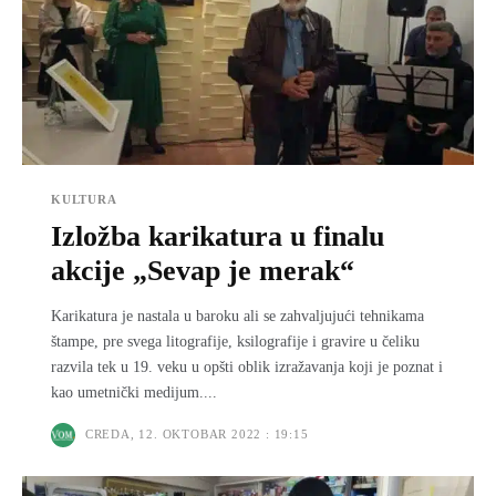
KULTURA
Izložba karikatura u finalu
akcije „Sevap je merak“
Karikatura je nastala u baroku ali se zahvalјujući tehnikama
štampe, pre svega litografije, ksilografije i gravire u čeliku
razvila tek u 19. veku u opšti oblik izražavanja koji je poznat i
kao umetnički medijum....
CREDA, 12. OKTOBAR 2022 : 19:15