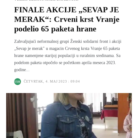
FINALE AKCIJE „SEVAP JE
MERAK“: Crveni krst Vranje
podelio 65 paketa hrane
Zahvaljujući neformalnoj grupi Ženski solidarni front i akciji
„Sevap je merak" u magacin Crvenog krsta Vranje 65 paketa
hrane namenjene starijoj populaciji u ruralnim sredinama. Sa
podelom paketa otpočelo se početkom aprila meseca 2023.
godine...
ČETVRTAK, 4. MAJ 2023 : 09:04