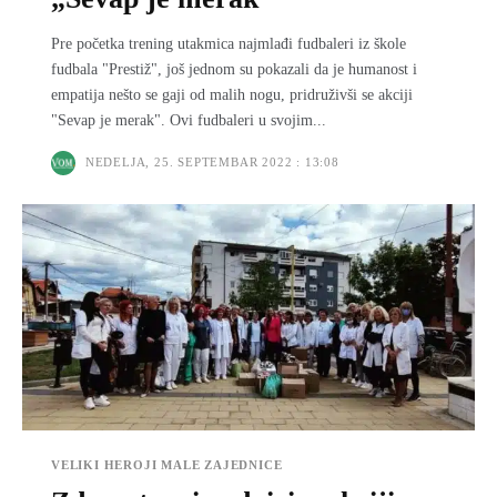
Pre početka trening utakmica najmlađi fudbaleri iz škole
fudbala "Prestiž", još jednom su pokazali da je humanost i
empatija nešto se gaji od malih nogu, pridruživši se akciji
"Sevap je merak". Ovi fudbaleri u svojim...
NEDELJA, 25. SEPTEMBAR 2022 : 13:08
VELIKI HEROJI MALE ZAJEDNICE