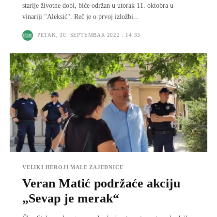
starije životne dobi, biće održan u utorak 11. oktobra u
vinariji "Aleksić". Reč je o prvoj izložbi...
PETAK, 30. SEPTEMBAR 2022 : 14:33
VELIKI HEROJI MALE ZAJEDNICE
Veran Matić podržaće akciju
„Sevap je merak“