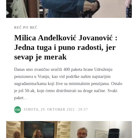
REČ PO REČ
Milica Anđelković Jovanović :
Jedna tuga i puno radosti, jer
sevap je merak
Danas smo zvanično uručili 400 paketa hrane Udruženju
penzionera u Vranju, kao vid podrške našim najstarijim
sugrađanima/kama koji žive sa minimalnim penzijama. Ostalo
je još 50-ak, koje ćemo distribuirati na druge načine. Svaki
paket...
SUBOTA, 29. OKTOBAR 2022 : 20:57