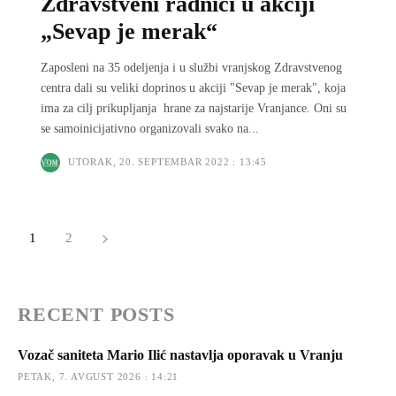
Zdravstveni radnici u akciji
„Sevap je merak“
Zaposleni na 35 odeljenja i u službi vranjskog Zdravstvenog
centra dali su veliki doprinos u akciji "Sevap je merak", koja
ima za cilj prikupljanja hrane za najstarije Vranjance. Oni su
se samoinicijativno organizovali svako na...
UTORAK, 20. SEPTEMBAR 2022 : 13:45
1
2
RECENT POSTS
Vozač saniteta Mario Ilić nastavlja oporavak u Vranju
PETAK, 7. AVGUST 2026 : 14:21