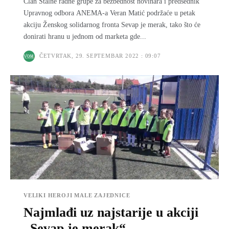
Član Stalne radne grupe za bezbednost novinara i predsednik
Upravnog odbora ANEMA-a Veran Matić podržaće u petak
akciju Ženskog solidarnog fronta Sevap je merak, tako što će
donirati hranu u jednom od marketa gde...
ČETVRTAK, 29. SEPTEMBAR 2022 : 09:07
VELIKI HEROJI MALE ZAJEDNICE
Najmlađi uz najstarije u akciji
„Sevap je merak“