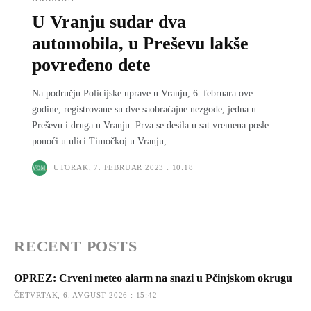
U Vranju sudar dva
automobila, u Preševu lakše
povređeno dete
Na području Policijske uprave u Vranju, 6. februara ove
godine, registrovane su dve saobraćajne nezgode, jedna u
Preševu i druga u Vranju. Prva se desila u sat vremena posle
ponoći u ulici Timočkoj u Vranju,...
UTORAK, 7. FEBRUAR 2023 : 10:18
RECENT POSTS
OPREZ: Crveni meteo alarm na snazi u Pčinjskom okrugu
ČETVRTAK, 6. AVGUST 2026 : 15:42