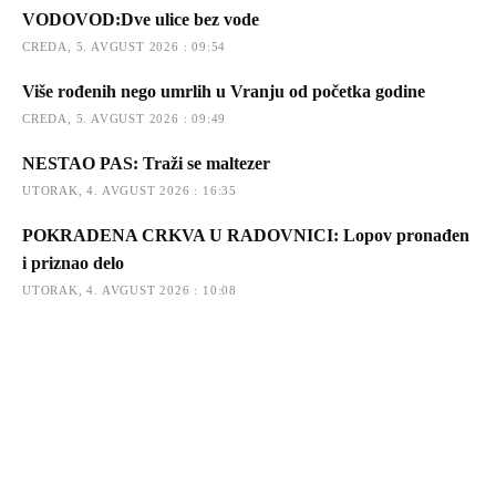
VODOVOD:Dve ulice bez vode
CREDA, 5. AVGUST 2026 : 09:54
Više rođenih nego umrlih u Vranju od početka godine
CREDA, 5. AVGUST 2026 : 09:49
NESTAO PAS: Traži se maltezer
UTORAK, 4. AVGUST 2026 : 16:35
POKRADENA CRKVA U RADOVNICI: Lopov pronađen
i priznao delo
UTORAK, 4. AVGUST 2026 : 10:08