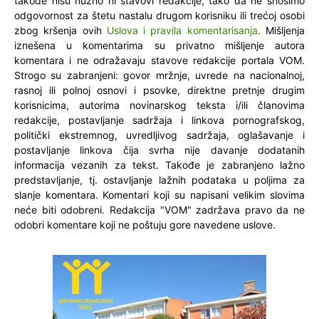
takođe nisu nužno ni stavovi redakcije, tako da ne snosimo
odgovornost za štetu nastalu drugom korisniku ili trećoj osobi
zbog kršenja ovih
Uslova i pravila komentarisanja
. Mišljenja
iznešena u komentarima su privatno mišljenje autora
komentara i ne odražavaju stavove redakcije portala VOM.
Strogo su zabranjeni: govor mržnje, uvrede na nacionalnoj,
rasnoj ili polnoj osnovi i psovke, direktne pretnje drugim
korisnicima, autorima novinarskog teksta i/ili članovima
redakcije, postavljanje sadržaja i linkova pornografskog,
politički ekstremnog, uvredljivog sadržaja, oglašavanje i
postavljanje linkova čija svrha nije davanje dodatanih
informacija vezanih za tekst. Takođe je zabranjeno lažno
predstavljanje, tj. ostavljanje lažnih podataka u poljima za
slanje komentara. Komentari koji su napisani velikim slovima
neće biti odobreni. Redakcija "VOM" zadržava pravo da ne
odobri komentare koji ne poštuju gore navedene uslove.