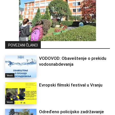
POVEZANI ČLANCI
VODOVOD: Obaveštenje o prekidu
vodosnabdevanja
Vesti
Evropski filmski festival u Vranju
Vesti
Određeno policijsko zadržavanje