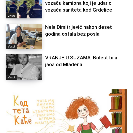
vozaču kamiona koji je udario
vozača saniteta kod Grdelice
Vesti
Nela Dimitrijević nakon deset
godina ostala bez posla
Vesti
VRANJE U SUZAMA: Bolest bila
jača od Mladena
Vesti