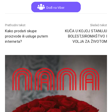
Prethodni tekst
Sledeći tekst
Kako prodati skupe
KUĆA U KOJOJ STANUJU
proizvode ili usluge putem
BOLEST,SIROMAŠTVO I
interneta?
VOLJA ZA ŽIVOTOM