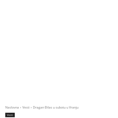
Naslovna
Vesti
Dragan Đilas u subotu u Vranju
Vesti