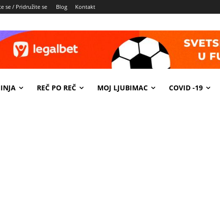
e se / Pridružite se
Blog
Kontakt
INJA
REČ PO REČ
MOJ LJUBIMAC
COVID -19