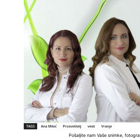
TAGS
Ana Mikić
Prosvetitelj
vesti
Vranje
Pošaljite nam Vaše snimke, fotograf