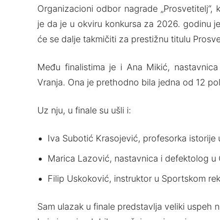
Organizacioni odbor nagrade „Prosvetitelj“, 
je da je u okviru konkursa za 2026. godinu jed
će se dalje takmičiti za prestižnu titulu Prosve
Među finalistima je i Ana Mikić, nastavni
Vranja. Ona je prethodno bila jedna od 12 pol
Uz nju, u finale su ušli i:
Iva Subotić Krasojević, profesorka istorij
Marica Lazović, nastavnica i defektolog u 
Filip Uskoković, instruktor u Sportskom r
Sam ulazak u finale predstavlja veliki uspeh 