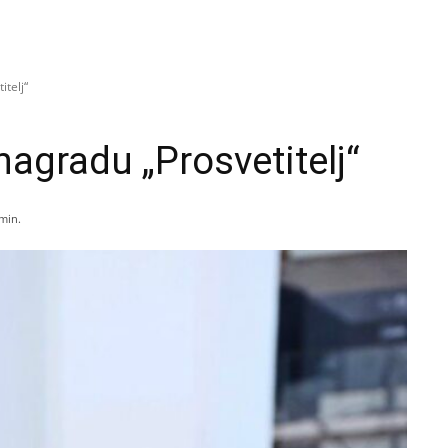
itelj“
nagradu „Prosvetitelj“
min.