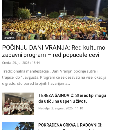
Društvo
POČINJU DANI VRANJA: Red kulturno
zabavni program – red popucale cevi
Creda, 29. jul 2026 : 15:44
Tradicionalna manifestacija ,,Dani Vranja” počinje sutra i
trajaće do 1. avgusta. Program će se dešavati na više lokacija
u gradu, što pored brojnih havarijama...
TEREZA ŠAINOVIĆ: Stereotipi mogu
da utiču na uspeh u životu
Nedelja, 2. avgust 2026 : 11:10
POKRADENA CRKVA U RADOVNICI: