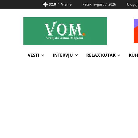
C
Petak, avgust 7, 2026
Ulogujt
32.9
Vranje
VESTI
INTERVJU
RELAX KUTAK
KUH