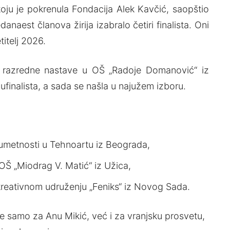
koju je pokrenula Fondacija Alek Kavčić, saopštio
anaest članova žirija izabralo četiri finalista. Oni
titelj 2026.
ca razredne nastave u OŠ „Radoje Domanović“ iz
ufinalista, a sada se našla u najužem izboru.
e umetnosti u Tehnoartu iz Beograda,
OŠ „Miodrag V. Matić“ iz Užica,
ekreativnom udruženju „Feniks“ iz Novog Sada.
ne samo za Anu Mikić, već i za vranjsku prosvetu,