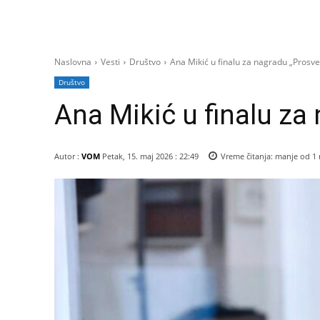
Naslovna
Vesti
Društvo
Ana Mikić u finalu za nagradu „Prosvet
Društvo
Ana Mikić u finalu za 
Autor :
VOM
Petak, 15. maj 2026 : 22:49
Vreme čitanja:
manje od 1