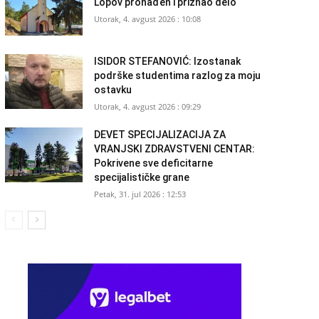
Lopov pronađen i priznao delo
Utorak, 4. avgust 2026 : 10:08
ISIDOR STEFANOVIĆ: Izostanak
podrške studentima razlog za moju
ostavku
Utorak, 4. avgust 2026 : 09:29
DEVET SPECIJALIZACIJA ZA
VRANJSKI ZDRAVSTVENI CENTAR:
Pokrivene sve deficitarne
specijalističke grane
Petak, 31. jul 2026 : 12:53