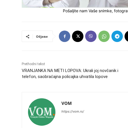
Pošaljite nam Vaše snimke, fotograf
Објави
Prethodni tekst
VRANJANKA NA METI LOPOVA: Ukrali joj novčanik i
telefon, saobraćajna policajka uhvatila lopove
VOM
https://vom.rs/