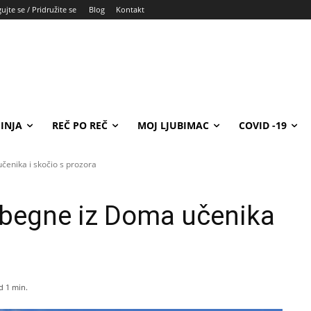
ujte se / Pridružite se
Blog
Kontakt
INJA
REČ PO REČ
MOJ LJUBIMAC
COVID -19
enika i skočio s prozora
begne iz Doma učenika
d 1
min.