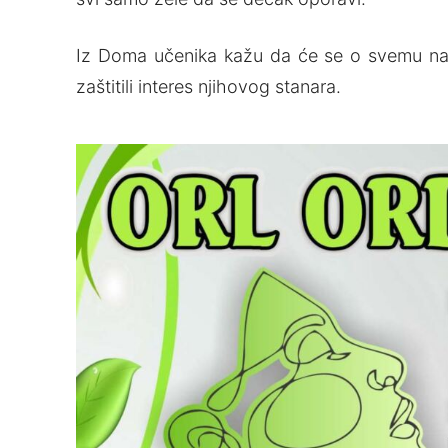
Iz Doma učenika kažu da će se o svemu nak
zaštitili interes njihovog stanara.