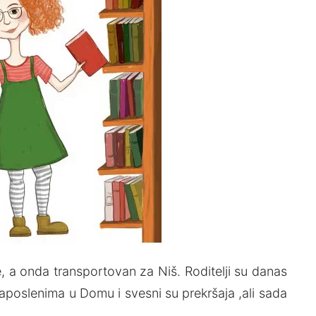
, a onda transportovan za Niš. Roditelji su danas
poslenima u Domu i svesni su prekršaja ,ali sada