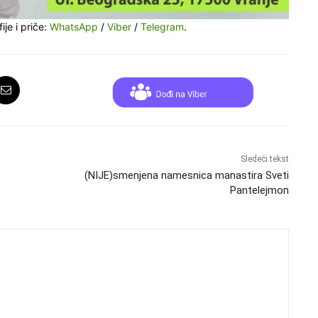
ije i priče:
WhatsApp
/
Viber
/
Telegram
.
Sledeći tekst
(NIJE)smenjena namesnica manastira Sveti
Pantelejmon