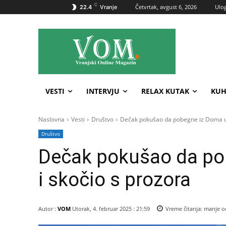
C
Četvrtak, avgust 6, 2026
Ulog
22.4
Vranje
VESTI
INTERVJU
RELAX KUTAK
KUH
Naslovna
Vesti
Društvo
Dečak pokušao da pobegne iz Doma uč
Društvo
Dečak pokušao da po
i skočio s prozora
Autor :
VOM
Utorak, 4. februar 2025 : 21:59
Vreme čitanja:
manje o