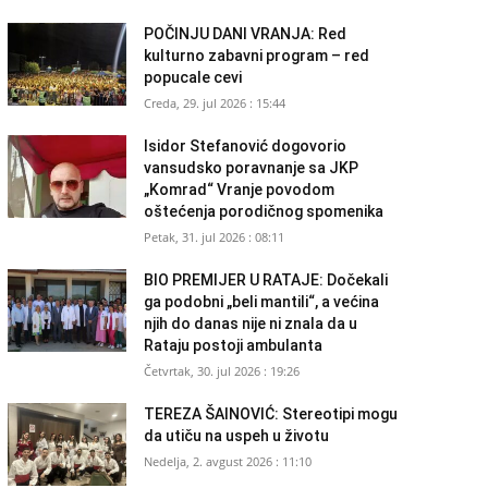
POČINJU DANI VRANJA: Red
kulturno zabavni program – red
popucale cevi
Creda, 29. jul 2026 : 15:44
Isidor Stefanović dogovorio
vansudsko poravnanje sa JKP
„Komrad“ Vranje povodom
oštećenja porodičnog spomenika
Petak, 31. jul 2026 : 08:11
BIO PREMIJER U RATAJE: Dočekali
ga podobni „beli mantili“, a većina
njih do danas nije ni znala da u
Rataju postoji ambulanta
Četvrtak, 30. jul 2026 : 19:26
TEREZA ŠAINOVIĆ: Stereotipi mogu
da utiču na uspeh u životu
Nedelja, 2. avgust 2026 : 11:10