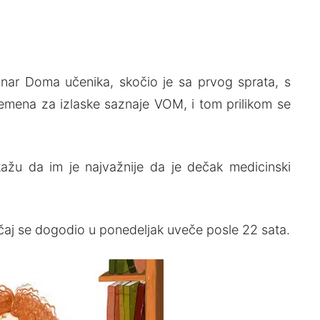
 stanar Doma učenika, skočio je sa prvog sprata, s
ena za izlaske saznaje VOM, i tom prilikom se
ažu da im je najvažnije da je dečak medicinski
lučaj se dogodio u ponedeljak uveče posle 22 sata.