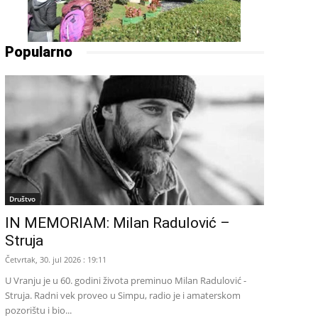
Popularno
Društvo
IN MEMORIAM: Milan Radulović –
Struja
Četvrtak, 30. jul 2026 : 19:11
U Vranju je u 60. godini života preminuo Milan Radulović -
Struja. Radni vek proveo u Simpu, radio je i amaterskom
pozorištu i bio...