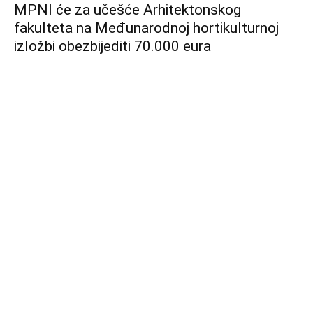
MPNI će za učešće Arhitektonskog
fakulteta na Međunarodnoj hortikulturnoj
izložbi obezbijediti 70.000 eura
Zaboravite gužve na moru: planinski odmor
postao je najveći travel trend godine.
Uzbuđenje u Loznici: Balkansko prvenstvo u
boksu privuklo pažnju, Maja Berović
oduševila na otvaranju!
Plane Spotting KATHMANDU
Venera i Neptun donose probleme:
Blizancima haos u ljubavi, Ribe se žrtvuju za