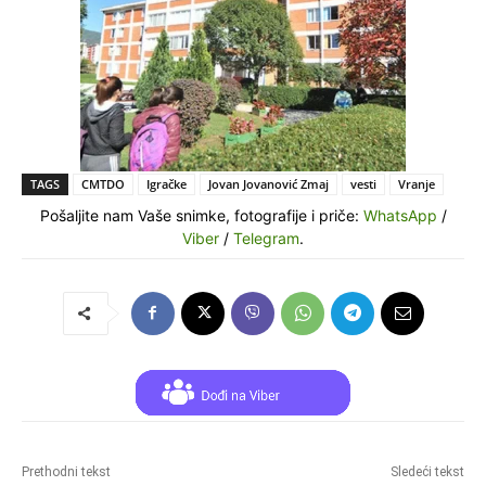
TAGS
CMTDO
Igračke
Jovan Jovanović Zmaj
vesti
Vranje
Pošaljite nam Vaše snimke, fotografije i priče:
WhatsApp
/
Viber
/
Telegram
.
Prethodni tekst
Sledeći tekst