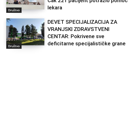
Čak 221 pacijent potražio pomoć
lekara
Društvo
DEVET SPECIJALIZACIJA ZA
VRANJSKI ZDRAVSTVENI
CENTAR: Pokrivene sve
deficitarne specijalističke grane
Društvo