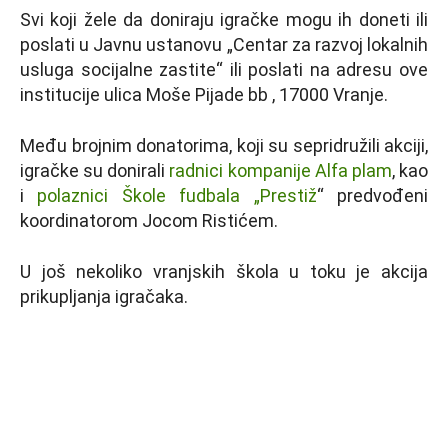
Svi koji žele da doniraju igračke mogu ih doneti ili
poslati u Javnu ustanovu „Centar za razvoj lokalnih
usluga socijalne zastite“ ili poslati na adresu ove
institucije ulica Moše Pijade bb , 17000 Vranje.
Među brojnim donatorima, koji su sepridružili akciji,
igračke su donirali
radnici kompanije Alfa plam
, kao
i
polaznici Škole fudbala „Prestiž
“ predvođeni
koordinatorom Jocom Ristićem.
U još nekoliko vranjskih škola u toku je akcija
prikupljanja igračaka.