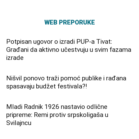
WEB PREPORUKE
Potpisan ugovor o izradi PUP-a Tivat:
Građani da aktivno učestvuju u svim fazama
izrade
Nišvil ponovo traži pomoć publike i rađana
spasavaju budžet festivala?!
Mladi Radnik 1926 nastavio odlične
pripreme: Remi protiv srpskoligaša u
Svilajncu