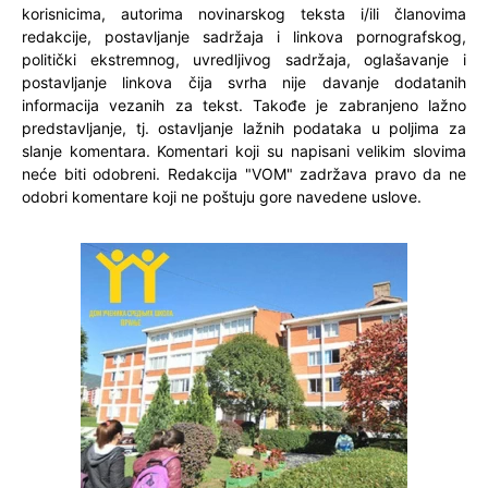
korisnicima, autorima novinarskog teksta i/ili članovima
redakcije, postavljanje sadržaja i linkova pornografskog,
politički ekstremnog, uvredljivog sadržaja, oglašavanje i
postavljanje linkova čija svrha nije davanje dodatanih
informacija vezanih za tekst. Takođe je zabranjeno lažno
predstavljanje, tj. ostavljanje lažnih podataka u poljima za
slanje komentara. Komentari koji su napisani velikim slovima
neće biti odobreni. Redakcija "VOM" zadržava pravo da ne
odobri komentare koji ne poštuju gore navedene uslove.