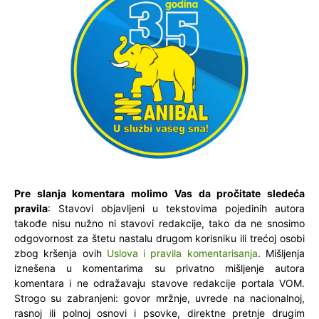
Pre slanja komentara molimo Vas da pročitate sledeća
pravila
: Stavovi objavljeni u tekstovima pojedinih autora
takođe nisu nužno ni stavovi redakcije, tako da ne snosimo
odgovornost za štetu nastalu drugom korisniku ili trećoj osobi
zbog kršenja ovih
Uslova i pravila komentarisanja
. Mišljenja
iznešena u komentarima su privatno mišljenje autora
komentara i ne odražavaju stavove redakcije portala VOM.
Strogo su zabranjeni: govor mržnje, uvrede na nacionalnoj,
rasnoj ili polnoj osnovi i psovke, direktne pretnje drugim