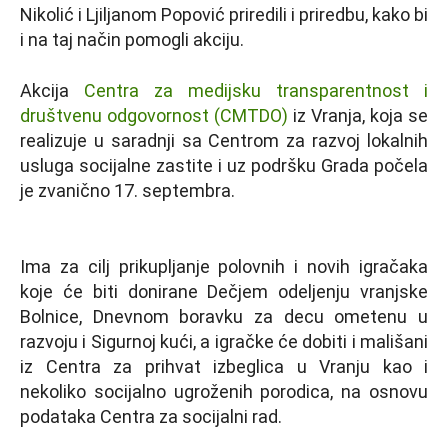
Nikolić i Ljiljanom Popović priredili i priredbu, kako bi
i na taj način pomogli akciju.
Akcija
Centra za medijsku transparentnost i
društvenu odgovornost (CMTDO)
iz Vranja, koja se
realizuje u saradnji sa Centrom za razvoj lokalnih
usluga socijalne zastite i uz podršku Grada počela
je zvanično 17. septembra.
Ima za cilj prikupljanje polovnih i novih igračaka
koje će biti donirane Dečjem odeljenju vranjske
Bolnice, Dnevnom boravku za decu ometenu u
razvoju i Sigurnoj kući, a igračke će dobiti i mališani
iz Centra za prihvat izbeglica u Vranju kao i
nekoliko socijalno ugroženih porodica, na osnovu
podataka Centra za socijalni rad.