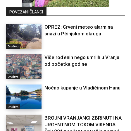
POVEZANI ČLANCI
OPREZ: Crveni meteo alarm na
snazi u Pčinjskom okrugu
Društvo
Više rođenih nego umrlih u Vranju
od početka godine
Društvo
Noćno kupanje u Vladičinom Hanu
Društvo
BROJNI VRANJANCI ZBRINUTI NA
URGENTNOM TOKOM VIKENDA: