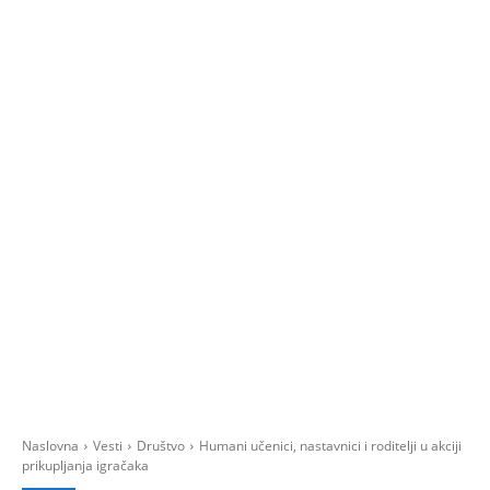
Naslovna
Vesti
Društvo
Humani učenici, nastavnici i roditelji u akciji
prikupljanja igračaka