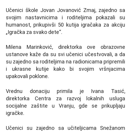
Učenici škole Jovan Jovanović Zmaj, zajedno sa
svojim nastavnicima i roditeljima pokazali su
humanost, prikupivši 50 kutija igračaka za akciju
„Igračka za svako dete“.
Milena Marinković, direktorka ove obrazovne
ustanove kaže da su svi učenici učestvovali, a da
su zajedno sa roditeljima na radionicama pripremili
i ukrasne kutije kako bi svojim vršnjacima
upakovali poklone.
Vrednu donaciju primila je Ivana Tasić,
direktorka Centra za razvoj lokalnih usluga
socijalne zaštite u Vranju, gde se prikupljaju
igračke.
Učenici su zajedno sa učiteljicama Snežanom