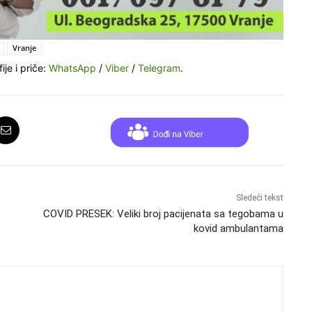
Vranje
ije i priče:
WhatsApp
/
Viber
/
Telegram
.
Sledeći tekst
COVID PRESEK: Veliki broj pacijenata sa tegobama u
kovid ambulantama