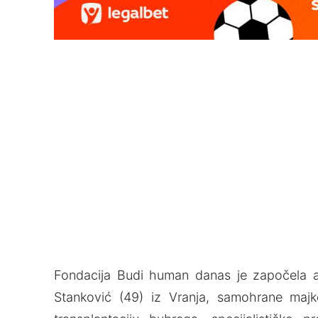
Fondacija Budi human danas je započela ak
Stanković (49) iz Vranja, samohrane majk