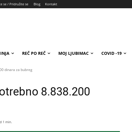
e se / Pridružite se
Blog
Kontakt
INJA
REČ PO REČ
MOJ LJUBIMAC
COVID -19
00 dinara za bubreg
otrebno 8.838.200
d 1
min.