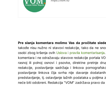
https://vom.rs/
Pre slanja komentara molimo Vas da pročitate slede
takođe nisu nužno ni stavovi redakcije, tako da ne sno
osobi zbog kršenja ovih
Uslova i pravila komentarisanja
komentara i ne odražavaju stavove redakcije portala VO
rasnoj ili polnoj osnovi i psovke, direktne pretnje dr
redakcije, postavljanje sadržaja i linkova pornografsk
postavljanje linkova čija svrha nije davanje dodatani
predstavljanje, tj. ostavljanje lažnih podataka u poljima
neće biti odobreni. Redakcija "VOM" zadržava pravo da 