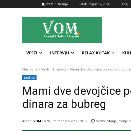
C
Petak, avgust 7, 2026
Ulogujt
32.9
Vranje
VESTI
INTERVJU
RELAX KUTAK
KUH
Naslovna
Vesti
Društvo
Mami dve devojčice potrebno 8.838.2
Društvo
Mami dve devojčice p
dinara za bubreg
Autor :
VOM
Creda, 22. februar 2023 : 18:52
Vreme čitanja:
manje o