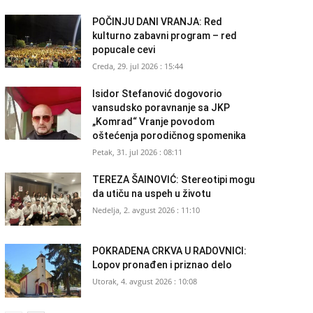
POČINJU DANI VRANJA: Red
kulturno zabavni program – red
popucale cevi
Creda, 29. jul 2026 : 15:44
Isidor Stefanović dogovorio
vansudsko poravnanje sa JKP
„Komrad“ Vranje povodom
oštećenja porodičnog spomenika
Petak, 31. jul 2026 : 08:11
TEREZA ŠAINOVIĆ: Stereotipi mogu
da utiču na uspeh u životu
Nedelja, 2. avgust 2026 : 11:10
POKRADENA CRKVA U RADOVNICI:
Lopov pronađen i priznao delo
Utorak, 4. avgust 2026 : 10:08