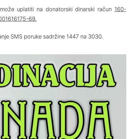
ože uplatiti na donatorski dinarski račun
160-
001616175-69.
lanje SMS poruke sadržine 1447 na 3030.