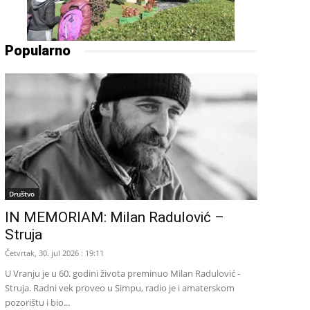
Popularno
Društvo
IN MEMORIAM: Milan Radulović –
Struja
Četvrtak, 30. jul 2026 : 19:11
U Vranju je u 60. godini života preminuo Milan Radulović -
Struja. Radni vek proveo u Simpu, radio je i amaterskom
pozorištu i bio...