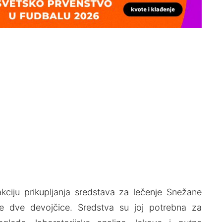
ciju prikupljanja sredstava za lečenje Snežane
e dve devojčice. Sredstva su joj potrebna za