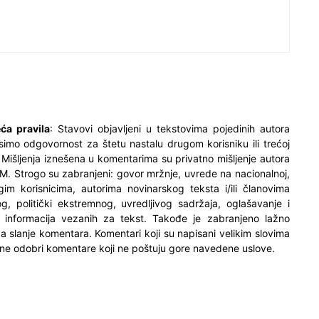
ća pravila
: Stavovi objavljeni u tekstovima pojedinih autora
simo odgovornost za štetu nastalu drugom korisniku ili trećoj
. Mišljenja iznešena u komentarima su privatno mišljenje autora
M. Strogo su zabranjeni: govor mržnje, uvrede na nacionalnoj,
ugim korisnicima, autorima novinarskog teksta i/ili članovima
og, politički ekstremnog, uvredljivog sadržaja, oglašavanje i
h informacija vezanih za tekst. Takođe je zabranjeno lažno
 za slanje komentara. Komentari koji su napisani velikim slovima
ne odobri komentare koji ne poštuju gore navedene uslove.