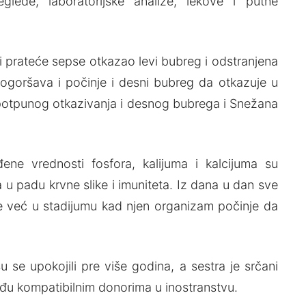
reglede, laboratorijske analize, lekove i putne
i prateće sepse otkazao levi bubreg i odstranjena
pogoršava i počinje i desni bubreg da otkazuje u
o potpunog otkazivanja i desnog bubrega i Snežana
ene vrednosti fosfora, kalijuma i kalcijuma su
a u padu krvne slike i imuniteta. Iz dana u dan sve
je već u stadijumu kad njen organizam počinje da
se upokojili pre više godina, a sestra je srčani
eđu kompatibilnim donorima u inostranstvu.