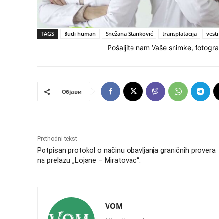
TAGS
Budi human
Snežana Stanković
transplatacija
vesti
Pošaljite nam Vaše snimke, fotograf
Објави
Prethodni tekst
Potpisan protokol o načinu obavlјanja graničnih provera
na prelazu „Lojane – Miratovac“.
VOM