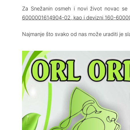
Za Snežanin osmeh i novi život novac se m
6000001614904-02, kao i devizni 160-6000
Najmanje što svako od nas može uraditi je s