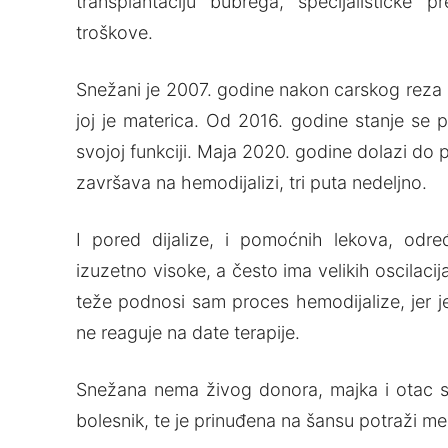
transplantaciju bubrega, specijalističke p
troškove.
Snežani je 2007. godine nakon carskog reza 
joj je materica. Od 2016. godine stanje se 
svojoj funkciji. Maja 2020. godine dolazi d
završava na hemodijalizi, tri puta nedeljno.
I pored dijalize, i pomoćnih lekova, određ
izuzetno visoke, a često ima velikih oscilacij
teže podnosi sam proces hemodijalize, jer 
ne reaguje na date terapije.
Snežana nema živog donora, majka i otac su 
bolesnik, te je prinuđena na šansu potraži m