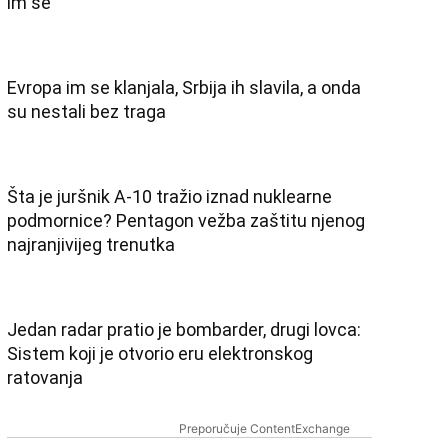
OFK Bečej 1918 slavio u Srbobranu, ali
potraga za pojačanjima još traje
RHMZ se hitno oglasio! Večeras pljuskovi,
grmljavina i olujni vetar, a onda stiže novi
talas paklenih vrućina
Ilić prezadovoljan nakon pobede: Navijači su
napravili veličanstven ambijent, odužili smo
im se
Evropa im se klanjala, Srbija ih slavila, a onda