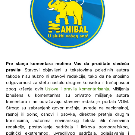
Pre slanja komentara molimo Vas da pročitate sledeća
pravila
: Stavovi objavljeni u tekstovima pojedinih autora
takođe nisu nužno ni stavovi redakcije, tako da ne snosimo
odgovornost za štetu nastalu drugom korisniku ili trećoj osobi
zbog kršenja ovih
Uslova i pravila komentarisanja
. Mišljenja
iznešena u komentarima su privatno mišljenje autora
komentara i ne odražavaju stavove redakcije portala VOM.
Strogo su zabranjeni: govor mržnje, uvrede na nacionalnoj,
rasnoj ili polnoj osnovi i psovke, direktne pretnje drugim
korisnicima, autorima novinarskog teksta i/ili članovima
redakcije, postavljanje sadržaja i linkova pornografskog,
politički ekstremnog, uvredljivog sadržaja, oglašavanje i