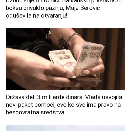
Uzbuđenje u Loznici: Balkansko prvenstvo u
boksu privuklo pažnju, Maja Berović
oduševila na otvaranju!
Država deli 3 milijarde dinara: Vlada usvojila
novi paket pomoći, evo ko sve ima pravo na
bespovratna sredstva