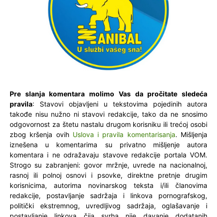
Pre slanja komentara molimo Vas da pročitate sledeća
pravila
: Stavovi objavljeni u tekstovima pojedinih autora
takođe nisu nužno ni stavovi redakcije, tako da ne snosimo
odgovornost za štetu nastalu drugom korisniku ili trećoj osobi
zbog kršenja ovih
Uslova i pravila komentarisanja
. Mišljenja
iznešena u komentarima su privatno mišljenje autora
komentara i ne odražavaju stavove redakcije portala VOM.
Strogo su zabranjeni: govor mržnje, uvrede na nacionalnoj,
rasnoj ili polnoj osnovi i psovke, direktne pretnje drugim
korisnicima, autorima novinarskog teksta i/ili članovima
redakcije, postavljanje sadržaja i linkova pornografskog,
politički ekstremnog, uvredljivog sadržaja, oglašavanje i
postavljanje linkova čija svrha nije davanje dodatanih