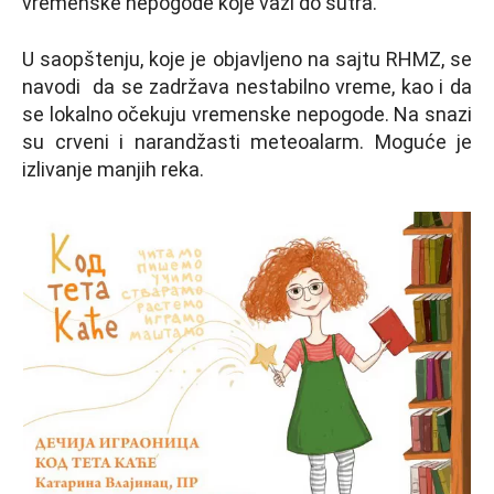
vremenske nepogode koje važi do sutra.
U saopštenju, koje je objavljeno na sajtu RHMZ, se
navodi da se zadržava nestabilno vreme, kao i da
se lokalno očekuju vremenske nepogode. Na snazi
su crveni i narandžasti meteoalarm. Moguće je
izlivanje manjih reka.