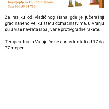
Za razliku od Vladičinog Hana gde je jučerašnji
grad naneno veliku štetu domaćinstvima, u Vranju
su u više navrata ispaljivane protivgradne rakete.
Temperatura u Vranju će se danas kretati od 17 do
27 stepeni.