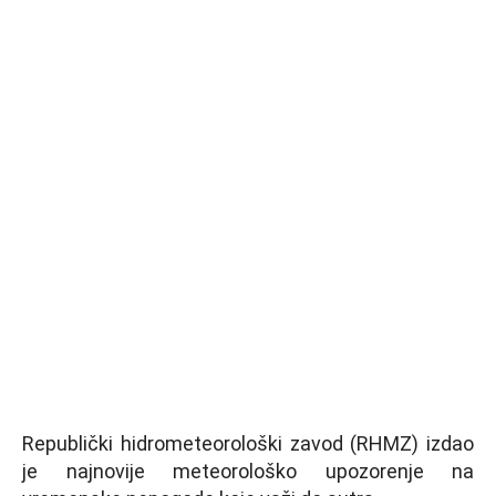
Republički hidrometeorološki zavod (RHMZ) izdao
je najnovije meteorološko upozorenje na