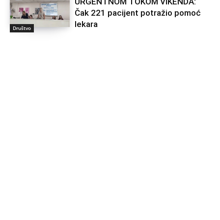
URGENTNOM TOKOM VIKENDA:
Čak 221 pacijent potražio pomoć
lekara
Društvo