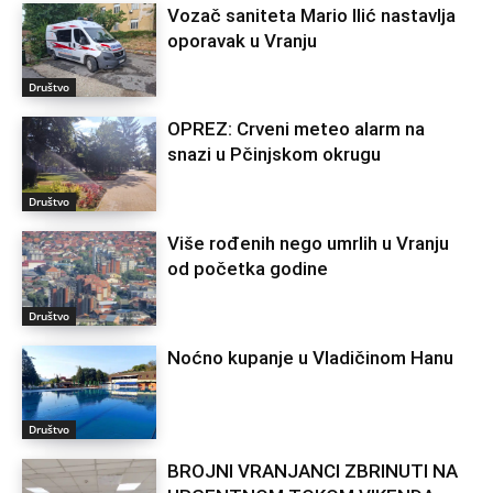
Vozač saniteta Mario Ilić nastavlja
oporavak u Vranju
Društvo
OPREZ: Crveni meteo alarm na
snazi u Pčinjskom okrugu
Društvo
Više rođenih nego umrlih u Vranju
od početka godine
Društvo
Noćno kupanje u Vladičinom Hanu
Društvo
BROJNI VRANJANCI ZBRINUTI NA