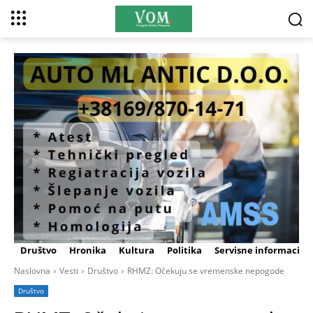
Društvo
Hronika
Kultura
Politika
Servisne informacije
Naslovna
Vesti
Društvo
RHMZ: Očekuju se vremenske nepogode
Društvo