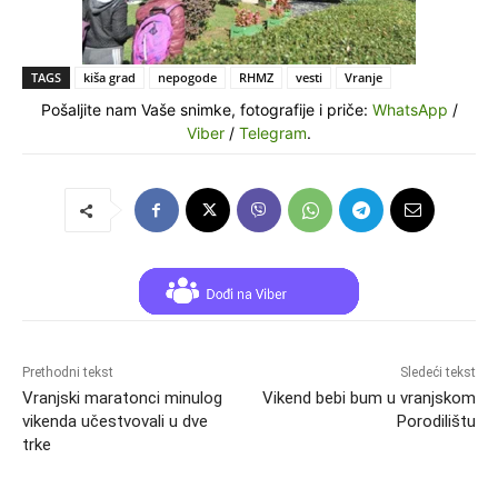
TAGS
kiša grad
nepogode
RHMZ
vesti
Vranje
Pošaljite nam Vaše snimke, fotografije i priče:
WhatsApp
/
Viber
/
Telegram
.
Prethodni tekst
Sledeći tekst
Vranjski maratonci minulog
Vikend bebi bum u vranjskom
vikenda učestvovali u dve
Porodilištu
trke