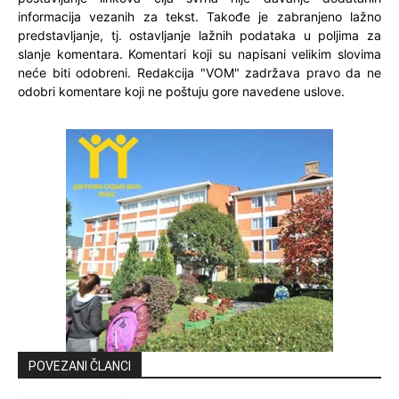
informacija vezanih za tekst. Takođe je zabranjeno lažno
predstavljanje, tj. ostavljanje lažnih podataka u poljima za
slanje komentara. Komentari koji su napisani velikim slovima
neće biti odobreni. Redakcija "VOM" zadržava pravo da ne
odobri komentare koji ne poštuju gore navedene uslove.
POVEZANI ČLANCI