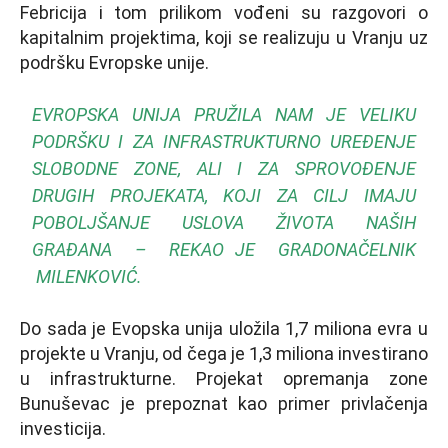
Febricija i tom prilikom vođeni su razgovori o
kapitalnim projektima, koji se realizuju u Vranju uz
podršku Evropske unije.
EVROPSKA UNIJA PRUŽILA NAM JE VELIKU
PODRŠKU I ZA INFRASTRUKTURNO UREĐENJE
SLOBODNE ZONE, ALI I ZA SPROVOĐENJE
DRUGIH PROJEKATA, KOJI ZA CILJ IMAJU
POBOLJŠANJE USLOVA ŽIVOTA NAŠIH
GRAĐANA – REKAO JE GRADONAČELNIK
MILENKOVIĆ.
Do sada je Evopska unija uložila 1,7 miliona evra u
projekte u Vranju, od čega je 1,3 miliona investirano
u infrastrukturne. Projekat opremanja zone
Bunuševac je prepoznat kao primer privlačenja
investicija.