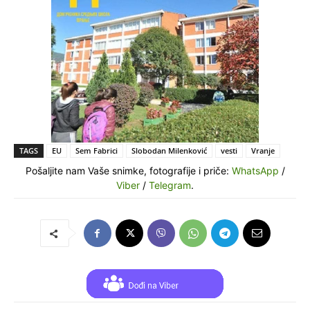
TAGS
EU
Sem Fabrici
Slobodan Milenković
vesti
Vranje
Pošaljite nam Vaše snimke, fotografije i priče:
WhatsApp
/
Viber
/
Telegram
.