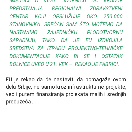
IMAJUĆI U VIDU ČINJENICU DA VRANJE
PREDSTAVLJA REGIONALNI ZDRAVSTVENI
CENTAR KOJI OPSLUŽUJE OKO 250.000
STANOVNIKA. SREĆAN SAM ŠTO MOŽEMO DA
NASTAVIMO ZAJEDNIČKU PLODOTVORNU
SARADNJU, TAKO DA JE EU IZDVOJILA
SREDSTVA ZA IZRADU PROJEKTNO-TEHNIČKE
DOKUMENTACIJE KAKO BI SE I OSTATAK
BOLNICE UVEO U 21. VEK – REKAO JE FABRICI.
EU je rekao da će nastaviti da pomagaže ovom
delu Srbije, ne samo kroz infrastrukturne projekte,
već i putem finansiranja projekata malih i srednjih
preduzeća .