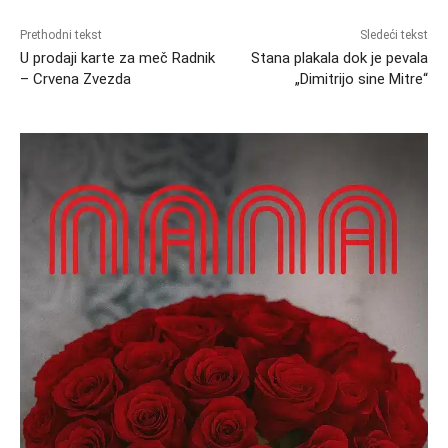
Prethodni tekst
Sledeći tekst
U prodaji karte za meč Radnik
Stana plakala dok je pevala
– Crvena Zvezda
„Dimitrijo sine Mitre“