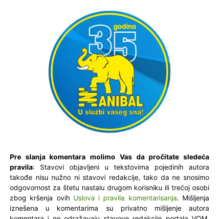
Pre slanja komentara molimo Vas da pročitate sledeća
pravila
: Stavovi objavljeni u tekstovima pojedinih autora
takođe nisu nužno ni stavovi redakcije, tako da ne snosimo
odgovornost za štetu nastalu drugom korisniku ili trećoj osobi
zbog kršenja ovih
Uslova i pravila komentarisanja
. Mišljenja
iznešena u komentarima su privatno mišljenje autora
komentara i ne odražavaju stavove redakcije portala VOM.