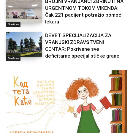
BROJNI VRANJANCI ZBRINUTI NA
URGENTNOM TOKOM VIKENDA:
Čak 221 pacijent potražio pomoć
lekara
Društvo
DEVET SPECIJALIZACIJA ZA
VRANJSKI ZDRAVSTVENI
CENTAR: Pokrivene sve
deficitarne specijalističke grane
Društvo