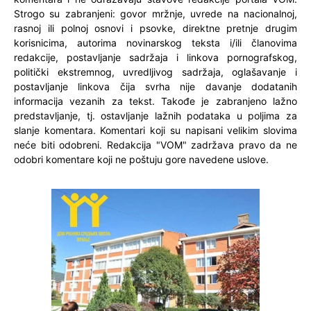
Strogo su zabranjeni: govor mržnje, uvrede na nacionalnoj,
rasnoj ili polnoj osnovi i psovke, direktne pretnje drugim
korisnicima, autorima novinarskog teksta i/ili članovima
redakcije, postavljanje sadržaja i linkova pornografskog,
politički ekstremnog, uvredljivog sadržaja, oglašavanje i
postavljanje linkova čija svrha nije davanje dodatanih
informacija vezanih za tekst. Takođe je zabranjeno lažno
predstavljanje, tj. ostavljanje lažnih podataka u poljima za
slanje komentara. Komentari koji su napisani velikim slovima
neće biti odobreni. Redakcija "VOM" zadržava pravo da ne
odobri komentare koji ne poštuju gore navedene uslove.