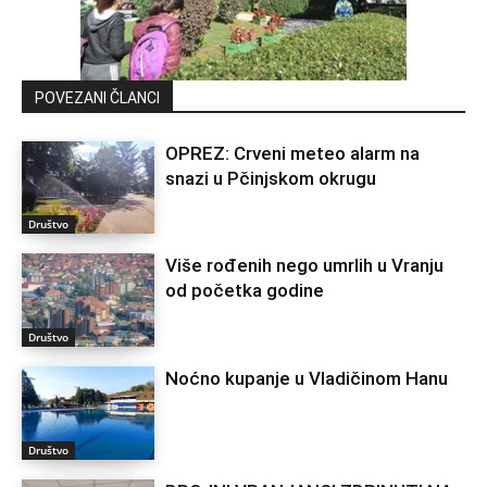
POVEZANI ČLANCI
OPREZ: Crveni meteo alarm na
snazi u Pčinjskom okrugu
Društvo
Više rođenih nego umrlih u Vranju
od početka godine
Društvo
Noćno kupanje u Vladičinom Hanu
Društvo