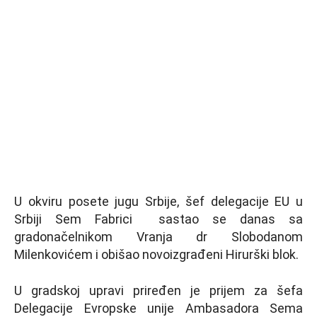
U okviru posete jugu Srbije, šef delegacije EU u
Srbiji Sem Fabrici sastao se danas sa
gradonačelnikom Vranja dr Slobodanom
Milenkovićem i obišao novoizgrađeni Hirurški blok.
U gradskoj upravi priređen je prijem za šefa
Delegacije Evropske unije Ambasadora Sema