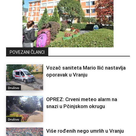
POVEZANI ČLANCI
Vozač saniteta Mario Ilić nastavlja
oporavak u Vranju
Društvo
OPREZ: Crveni meteo alarm na
snazi u Pčinjskom okrugu
Društvo
Više rođenih nego umrlih u Vranju