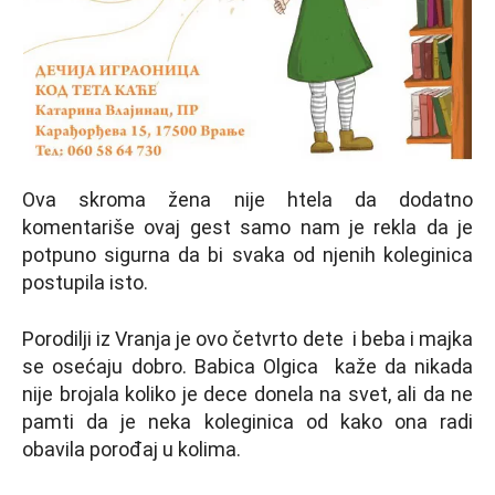
Ova skroma žena nije htela da dodatno
komentariše ovaj gest samo nam je rekla da je
potpuno sigurna da bi svaka od njenih koleginica
postupila isto.
Porodilji iz Vranja je ovo četvrto dete i beba i majka
se osećaju dobro. Babica Olgica kaže da nikada
nije brojala koliko je dece donela na svet, ali da ne
pamti da je neka koleginica od kako ona radi
obavila porođaj u kolima.