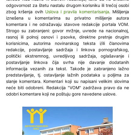
odgovornost za štetu nastalu drugom korisniku ili trećoj osobi
zbog kršenja ovih
Uslova i pravila komentarisanja
. Mišljenja
iznešena u komentarima su privatno mišljenje autora
komentara i ne odražavaju stavove redakcije portala VOM.
Strogo su zabranjeni: govor mržnje, uvrede na nacionalnoj,
rasnoj ili polnoj osnovi i psovke, direktne pretnje drugim
korisnicima, autorima novinarskog teksta i/ili članovima
redakcije, postavljanje sadržaja i linkova pornografskog,
politički ekstremnog, uvredljivog sadržaja, oglašavanje i
postavljanje linkova čija svrha nije davanje dodatanih
informacija vezanih za tekst. Takođe je zabranjeno lažno
predstavljanje, tj. ostavljanje lažnih podataka u poljima za
slanje komentara. Komentari koji su napisani velikim slovima
neće biti odobreni. Redakcija "VOM" zadržava pravo da ne
odobri komentare koji ne poštuju gore navedene uslove.