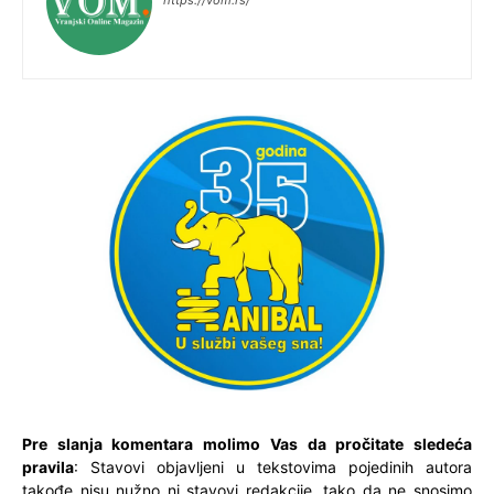
Pre slanja komentara molimo Vas da pročitate sledeća
pravila
: Stavovi objavljeni u tekstovima pojedinih autora
takođe nisu nužno ni stavovi redakcije, tako da ne snosimo