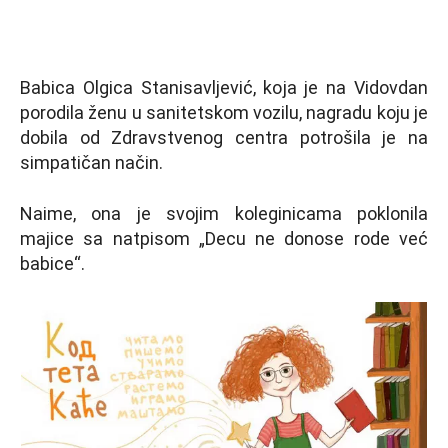
Babica Olgica Stanisavljević, koja je na Vidovdan
porodila ženu u sanitetskom vozilu, nagradu koju je
dobila od Zdravstvenog centra potrošila je na
simpatičan način.
Naime, ona je svojim koleginicama poklonila
majice sa natpisom „Decu ne donose rode već
babice“.