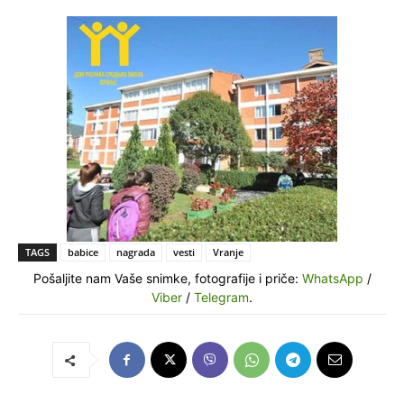
TAGS
babice
nagrada
vesti
Vranje
Pošaljite nam Vaše snimke, fotografije i priče:
WhatsApp
/
Viber
/
Telegram
.