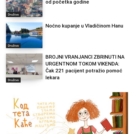
od početka godine
Društvo
Noćno kupanje u Vladičinom Hanu
Društvo
BROJNI VRANJANCI ZBRINUTI NA
URGENTNOM TOKOM VIKENDA:
Čak 221 pacijent potražio pomoć
lekara
Društvo