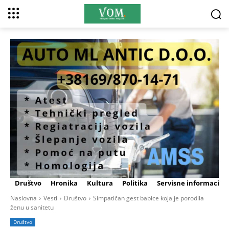
Društvo
Hronika
Kultura
Politika
Servisne informacije
Naslovna
Vesti
Društvo
Simpatičan gest babice koja je porodila
ženu u sanitetu
Društvo