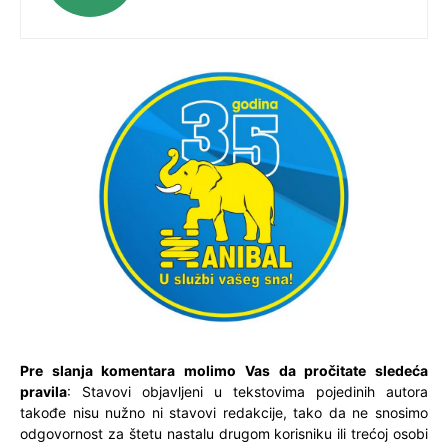
Pre slanja komentara molimo Vas da pročitate sledeća
pravila
: Stavovi objavljeni u tekstovima pojedinih autora
takođe nisu nužno ni stavovi redakcije, tako da ne snosimo
odgovornost za štetu nastalu drugom korisniku ili trećoj osobi