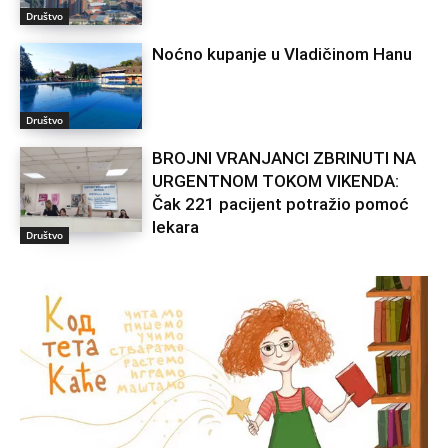
Društvo
Noćno kupanje u Vladičinom Hanu
Društvo
BROJNI VRANJANCI ZBRINUTI NA
URGENTNOM TOKOM VIKENDA:
Čak 221 pacijent potražio pomoć
lekara
Društvo