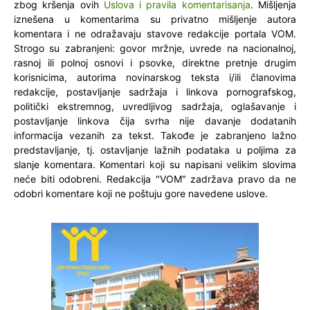
zbog kršenja ovih
Uslova i pravila komentarisanja
. Mišljenja
iznešena u komentarima su privatno mišljenje autora
komentara i ne odražavaju stavove redakcije portala VOM.
Strogo su zabranjeni: govor mržnje, uvrede na nacionalnoj,
rasnoj ili polnoj osnovi i psovke, direktne pretnje drugim
korisnicima, autorima novinarskog teksta i/ili članovima
redakcije, postavljanje sadržaja i linkova pornografskog,
politički ekstremnog, uvredljivog sadržaja, oglašavanje i
postavljanje linkova čija svrha nije davanje dodatanih
informacija vezanih za tekst. Takođe je zabranjeno lažno
predstavljanje, tj. ostavljanje lažnih podataka u poljima za
slanje komentara. Komentari koji su napisani velikim slovima
neće biti odobreni. Redakcija "VOM" zadržava pravo da ne
odobri komentare koji ne poštuju gore navedene uslove.