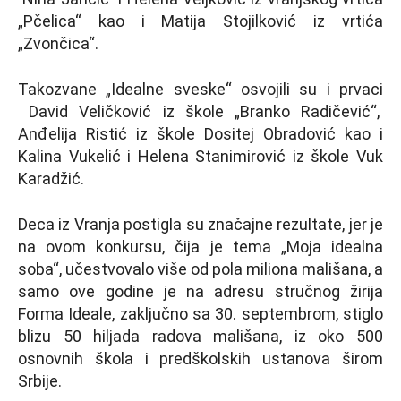
„Pčelica“ kao i Matija Stojilković iz vrtića
„Zvončica“.
Takozvane „Idealne sveske“ osvojili su i prvaci
David Veličković iz škole „Branko Radičević“,
Anđelija Ristić iz škole Dositej Obradović kao i
Kalina Vukelić i Helena Stanimirović iz škole Vuk
Karadžić.
Deca iz Vranja postigla su značajne rezultate, jer je
na ovom konkursu, čija je tema „Moja idealna
soba“, učestvovalo više od pola miliona mališana, a
samo ove godine je na adresu stručnog žirija
Forma Ideale, zaključno sa 30. septembrom, stiglo
blizu 50 hiljada radova mališana, iz oko 500
osnovnih škola i predškolskih ustanova širom
Srbije.