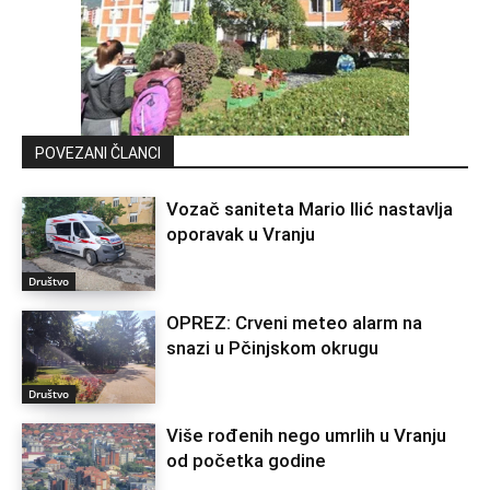
POVEZANI ČLANCI
Vozač saniteta Mario Ilić nastavlja
oporavak u Vranju
Društvo
OPREZ: Crveni meteo alarm na
snazi u Pčinjskom okrugu
Društvo
Više rođenih nego umrlih u Vranju
od početka godine