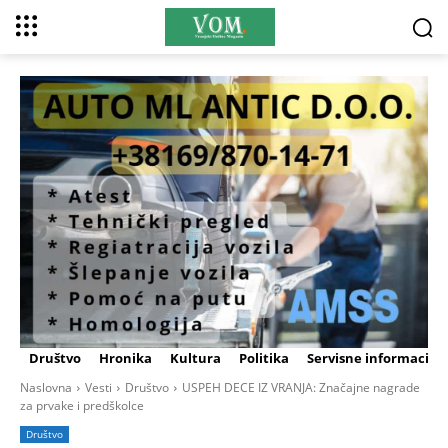
Društvo
Hronika
Kultura
Politika
Servisne informacije
Naslovna
Vesti
Društvo
USPEH DECE IZ VRANJA: Značajne nagrade
za prvake i predškolce
Društvo