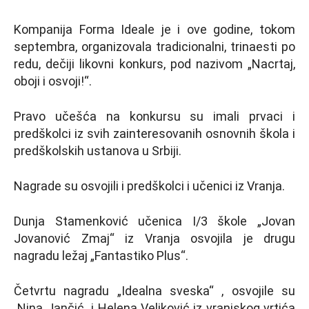
Kompanija Forma Ideale je i ove godine, tokom
septembra, organizovala tradicionalni, trinaesti po
redu, dečiji likovni konkurs, pod nazivom „Nacrtaj,
oboji i osvoji!“.
Pravo učešća na konkursu su imali prvaci i
predškolci iz svih zainteresovanih osnovnih škola i
predškolskih ustanova u Srbiji.
Nagrade su osvojili i predškolci i učenici iz Vranja.
Dunja Stamenković učenica I/3 škole „Jovan
Jovanović Zmaj“ iz Vranja osvojila je drugu
nagradu ležaj „Fantastiko Plus“.
Četvrtu nagradu „Idealna sveska“ , osvojile su
Nina Jančić i Helena Veljković iz vranjskog vrtića