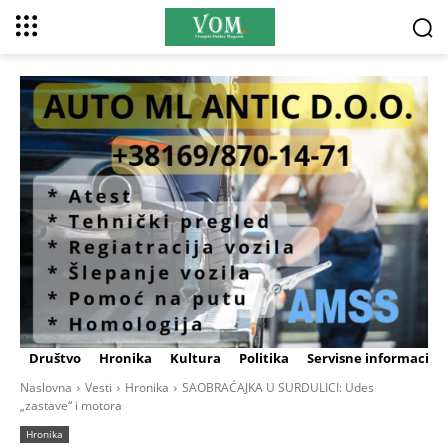
Društvo
Hronika
Kultura
Politika
Servisne informacije
Naslovna
Vesti
Hronika
SAOBRAĆAJKA U SURDULICI: Udes
„zastave“ i motora
Hronika