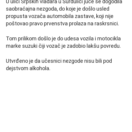
U ulici Srpskih vladara u Surdulici juče se dogodila
saobraćajna nezgoda, do koje je došlo usled
propusta vozača automobila zastave, koji nije
poštovao pravo prvenstva prolaza na raskrsnici.
Tom prilikom došlo je do udesa vozila i motocikla
marke suzuki čiji vozač je zadobio lakšu povredu.
Utvrđeno je da učesnici nezgode nisu bili pod
dejstvom alkohola.