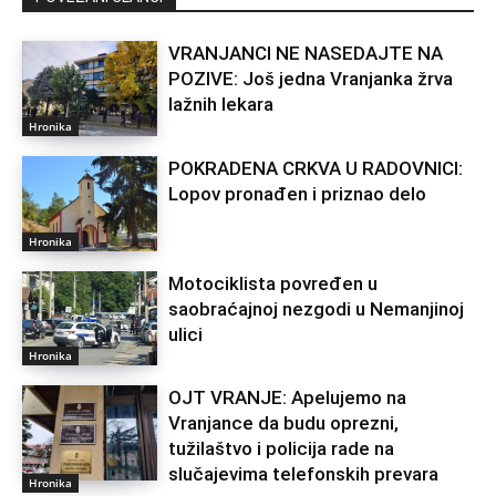
VRANJANCI NE NASEDAJTE NA
POZIVE: Još jedna Vranjanka žrva
lažnih lekara
Hronika
POKRADENA CRKVA U RADOVNICI:
Lopov pronađen i priznao delo
Hronika
Motociklista povređen u
saobraćajnoj nezgodi u Nemanjinoj
ulici
Hronika
OJT VRANJE: Apelujemo na
Vranjance da budu oprezni,
tužilaštvo i policija rade na
slučajevima telefonskih prevara
Hronika