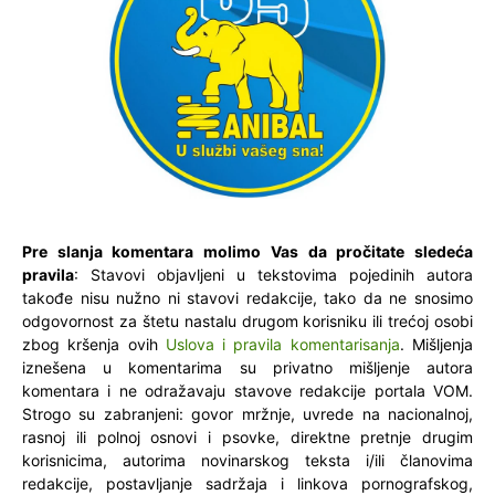
Pre slanja komentara molimo Vas da pročitate sledeća
pravila
: Stavovi objavljeni u tekstovima pojedinih autora
takođe nisu nužno ni stavovi redakcije, tako da ne snosimo
odgovornost za štetu nastalu drugom korisniku ili trećoj osobi
zbog kršenja ovih
Uslova i pravila komentarisanja
. Mišljenja
iznešena u komentarima su privatno mišljenje autora
komentara i ne odražavaju stavove redakcije portala VOM.
Strogo su zabranjeni: govor mržnje, uvrede na nacionalnoj,
rasnoj ili polnoj osnovi i psovke, direktne pretnje drugim
korisnicima, autorima novinarskog teksta i/ili članovima
redakcije, postavljanje sadržaja i linkova pornografskog,