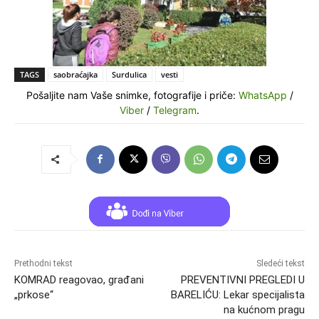
TAGS
saobraćajka
Surdulica
vesti
Pošaljite nam Vaše snimke, fotografije i priče:
WhatsApp
/
Viber
/
Telegram
.
Prethodni tekst
Sledeći tekst
KOMRAD reagovao, građani
PREVENTIVNI PREGLEDI U
„prkose“
BARELIĆU: Lekar specijalista
na kućnom pragu