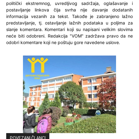
politički ekstremnog, uvredljivog sadržaja, oglašavanje i
postavljanje linkova čija svrha nije davanje dodatanih
informacija vezanih za tekst. Takođe je zabranjeno lažno
predstavljanje, tj. ostavljanje lažnih podataka u poljima za
slanje komentara. Komentari koji su napisani velikim slovima
neće biti odobreni. Redakcija "VOM" zadržava pravo da ne
odobri komentare koji ne poštuju gore navedene uslove.
POVEZANI ČLANCI