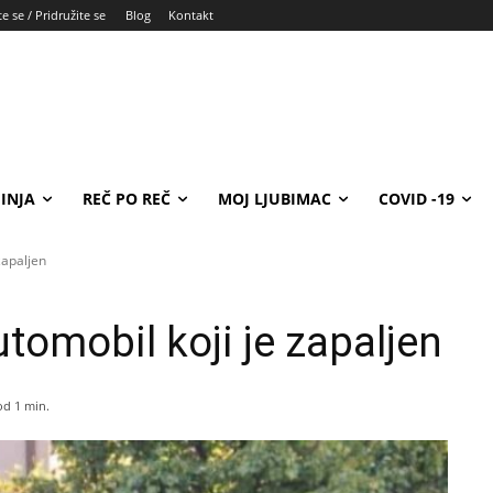
e se / Pridružite se
Blog
Kontakt
INJA
REČ PO REČ
MOJ LJUBIMAC
COVID -19
zapaljen
omobil koji je zapaljen
od 1
min.