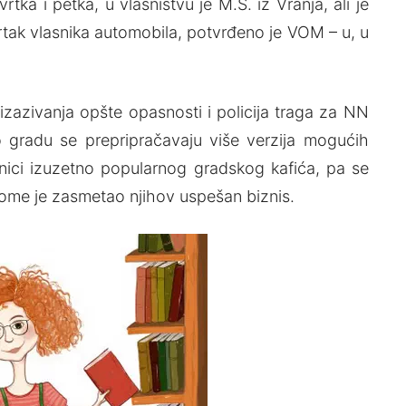
tka i petka, u vlasništvu je M.S. iz Vranja, ali je
 ortak vlasnika automobila, potvrđeno je VOM – u, u
 izazivanja opšte opasnosti i policija traga za NN
Po gradu se prepripračavaju više verzija mogućih
asnici izuzetno popularnog gradskog kafića, pa se
kome je zasmetao njihov uspešan biznis.