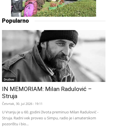
Popularno
Društvo
IN MEMORIAM: Milan Radulović –
Struja
Četvrtak, 30. jul 2026 : 19:11
U Vranju je u 60. godini života preminuo Milan Radulović -
Struja. Radni vek proveo u Simpu, radio je i amaterskom
pozorištu i bio...