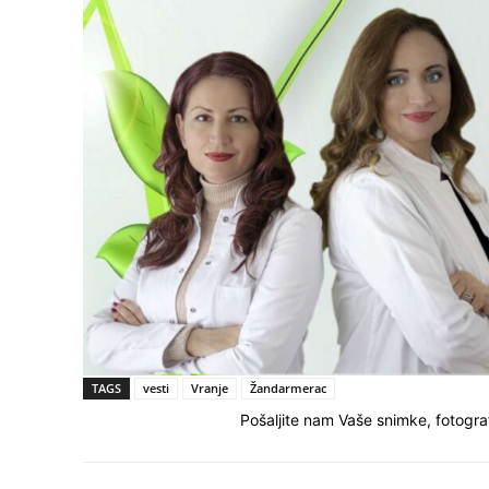
TAGS
vesti
Vranje
Žandarmerac
Pošaljite nam Vaše snimke, fotograf