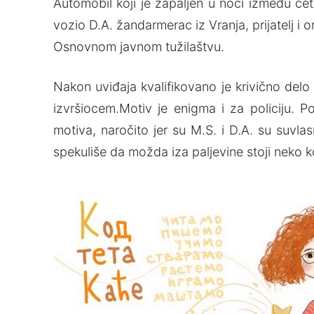
Automobil koji je zapaljen u noći između četvr
vozio D.A. žandarmerac iz Vranja, prijatelj i
Osnovnom javnom tužilaštvu.
Nakon uviđaja kvalifikovano je krivično delo
izvršiocem.Motiv je enigma i za policiju. 
motiva, naročito jer su M.S. i D.A. su suvl
spekuliše da možda iza palјevine stoji neko 