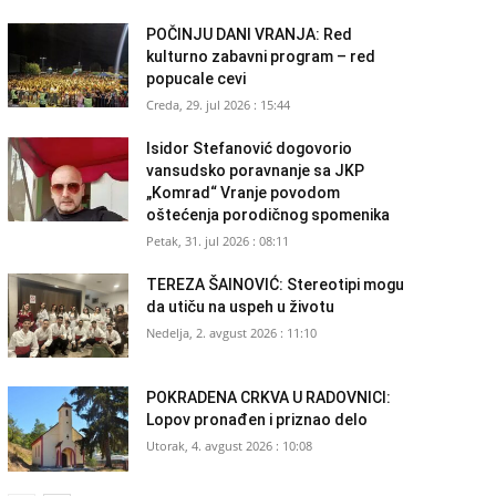
POČINJU DANI VRANJA: Red
kulturno zabavni program – red
popucale cevi
Creda, 29. jul 2026 : 15:44
Isidor Stefanović dogovorio
vansudsko poravnanje sa JKP
„Komrad“ Vranje povodom
oštećenja porodičnog spomenika
Petak, 31. jul 2026 : 08:11
TEREZA ŠAINOVIĆ: Stereotipi mogu
da utiču na uspeh u životu
Nedelja, 2. avgust 2026 : 11:10
POKRADENA CRKVA U RADOVNICI:
Lopov pronađen i priznao delo
Utorak, 4. avgust 2026 : 10:08