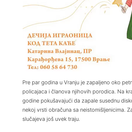
Pre par godina u Vranju je zapalјeno oko petn
policajaca i članova njihovih porodica. Na kra
godine pokušavajući da zapale susednu diskot
nekoj vrsti obračuna sa neistomišlјenicima. 
slučajeva još uvek traju.