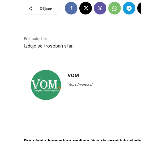
Објави
Prethodni tekst
Izdaje se trosoban stan
VOM
https://vom.rs/
Pre slanja komentara molimo Vas da pročitate slede