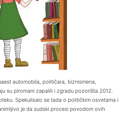
aest automobila, političara, biznismena,
ju su piromani zapalili i zgradu pozorišta 2012.
eku. Spekulisalo se tada o političkim osvetama i
Zanimlјivo je da sudski procesi povodom ovih