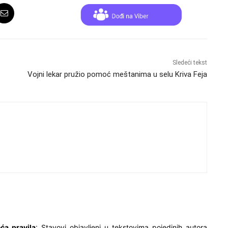
Sledeći tekst
Vojni lekar pružio pomoć meštanima u selu Kriva Feja
ća pravila
: Stavovi objavljeni u tekstovima pojedinih autora