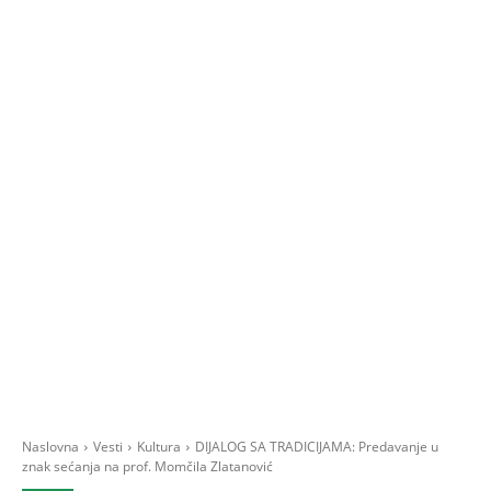
Naslovna
Vesti
Kultura
DIJALOG SA TRADICIJAMA: Predavanje u
znak sećanja na prof. Momčila Zlatanović