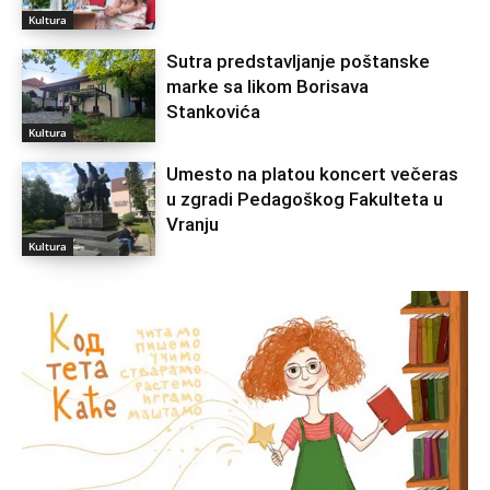
Kultura
Sutra predstavljanje poštanske
marke sa likom Borisava
Stankovića
Kultura
Umesto na platou koncert večeras
u zgradi Pedagoškog Fakulteta u
Vranju
Kultura