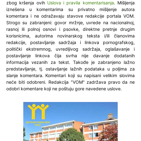
zbog kršenja ovih
Uslova i pravila komentarisanja
. Mišljenja
iznešena u komentarima su privatno mišljenje autora
komentara i ne odražavaju stavove redakcije portala VOM.
Strogo su zabranjeni: govor mržnje, uvrede na nacionalnoj,
rasnoj ili polnoj osnovi i psovke, direktne pretnje drugim
korisnicima, autorima novinarskog teksta i/ili članovima
redakcije, postavljanje sadržaja i linkova pornografskog,
politički ekstremnog, uvredljivog sadržaja, oglašavanje i
postavljanje linkova čija svrha nije davanje dodatanih
informacija vezanih za tekst. Takođe je zabranjeno lažno
predstavljanje, tj. ostavljanje lažnih podataka u poljima za
slanje komentara. Komentari koji su napisani velikim slovima
neće biti odobreni. Redakcija "VOM" zadržava pravo da ne
odobri komentare koji ne poštuju gore navedene uslove.