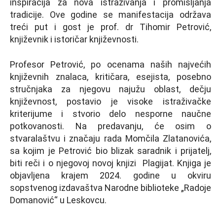
inspiracija za nova istraživanja i promišlјanja
tradicije. Ove godine se manifestacija održava
treći put i gost je prof. dr Tihomir Petrović,
književnik i istoričar književnosti.
Profesor Petrović, po ocenama naših najvećih
književnih znalaca, kritičara, esejista, posebno
stručnjaka za njegovu najužu oblast, dečju
književnost, postavio je visoke istraživačke
kriterijume i stvorio delo nesporne naučne
potkovanosti. Na predavanju, će osim o
stvaralaštvu i značaju rada Momčila Zlatanovića,
sa kojim je Petrović bio blizak saradnik i prijatelј,
biti reči i o njegovoj novoj knjizi Plagijat. Knjiga je
objavlјena krajem 2024. godine u okviru
sopstvenog izdavaštva Narodne biblioteke „Radoje
Domanović“ u Leskovcu.