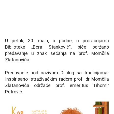
U petak, 30. maja, u podne, u prostorijama
Biblioteke „Bora Stanković“, biće održano
predavanje u znak sećanja na prof. Momčila
Zlatanovića.
Predavanje pod nazivom Dijalog sa tradicijama-
Inspirisano istraživačkim radom prof. dr Momčila
Zlatanovića održaće prof. emeritus Tihomir
Petrović.