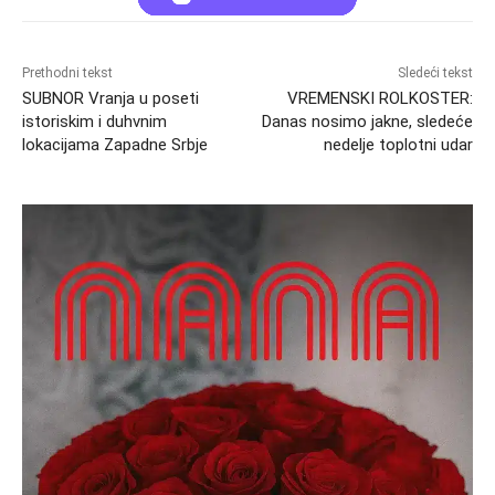
Prethodni tekst
Sledeći tekst
SUBNOR Vranja u poseti
VREMENSKI ROLKOSTER:
istoriskim i duhvnim
Danas nosimo jakne, sledeće
lokacijama Zapadne Srbje
nedelje toplotni udar