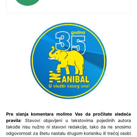
Pre slanja komentara molimo Vas da pročitate sledeća
pravila
: Stavovi objavljeni u tekstovima pojedinih autora
takođe nisu nužno ni stavovi redakcije, tako da ne snosimo
odgovornost za štetu nastalu drugom korisniku ili trećoj osobi