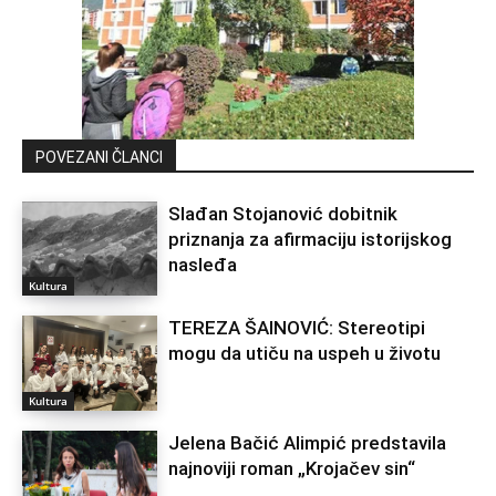
POVEZANI ČLANCI
Slađan Stojanović dobitnik
priznanja za afirmaciju istorijskog
nasleđa
Kultura
TEREZA ŠAINOVIĆ: Stereotipi
mogu da utiču na uspeh u životu
Kultura
Jelena Bačić Alimpić predstavila
najnoviji roman „Krojačev sin“