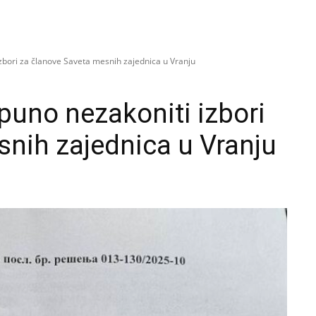
bori za članove Saveta mesnih zajednica u Vranju
uno nezakoniti izbori
snih zajednica u Vranju