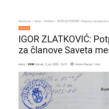
Naslovna
Vesti
Politika
IGOR ZLATKOVIĆ: Potpuno nezakoniti iz
Politika
IGOR ZLATKOVIĆ: Potp
za članove Saveta me
Autor :
VOM
Utorak, 3. jun 2025 : 16:31
Vreme čitanja:
1
min.