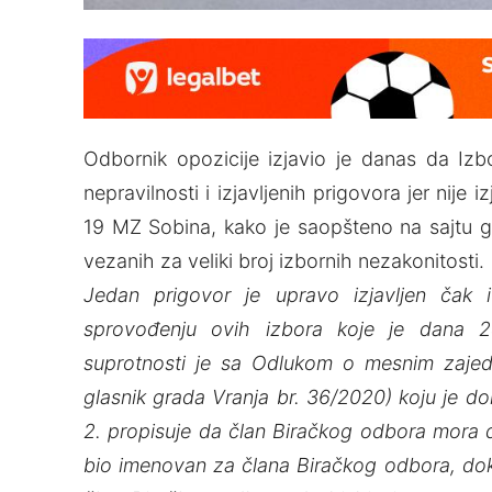
Odbornik opozicije izjavio je danas da Izb
nepravilnosti i izjavljenih prigovora jer nije
19 MZ Sobina, kako je saopšteno na sajtu gr
vezanih za veliki broj izbornih nezakonitosti.
Jedan prigovor je upravo izjavljen čak i
sprovođenju ovih izbora koje je dana 2
suprotnosti je sa Odlukom o mesnim zajedni
glasnik grada Vranja br. 36/2020) koju je do
2. propisuje da član Biračkog odbora mora da
bio imenovan za člana Biračkog odbora, dok