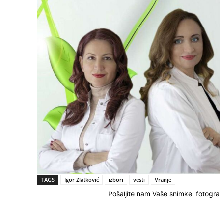
TAGS
Igor Zlatković
izbori
vesti
Vranje
Pošaljite nam Vaše snimke, fotograf