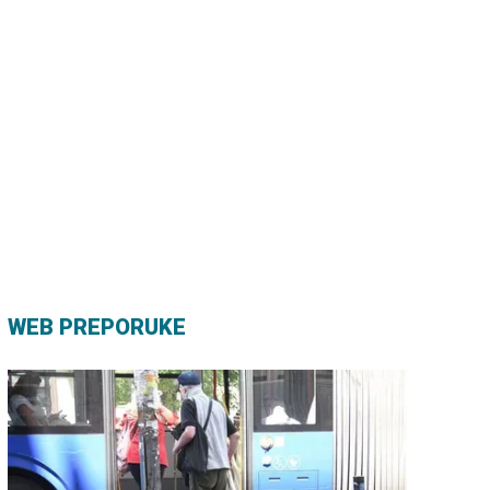
Uskoro isplata jednokratne pomoći
penzionerima: Oglasio se direktor PIO fonda