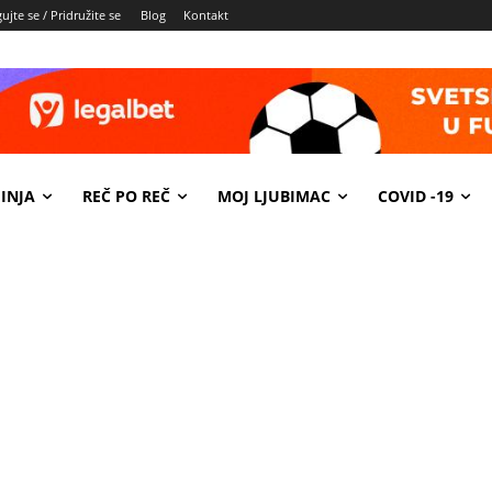
ujte se / Pridružite se
Blog
Kontakt
INJA
REČ PO REČ
MOJ LJUBIMAC
COVID -19