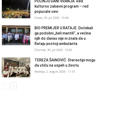
POČINJU DANI VRANJA: Red
kulturno zabavni program – red
popucale cevi
Creda, 29. jul 2026 : 15:44
BIO PREMIJER U RATAJE: Dočekali
ga podobni „beli mantili“, a većina
njih do danas nije ni znala da u
Rataju postoji ambulanta
Četvrtak, 30. jul 2026 : 19:26
TEREZA ŠAINOVIĆ: Stereotipi mogu
da utiču na uspeh u životu
Nedelja, 2. avgust 2026 : 11:10