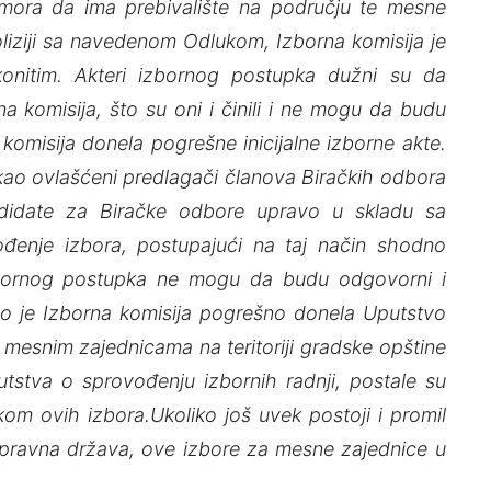
mora da ima prebivalište na području te mesne
liziji sa navedenom Odlukom, Izborna komisija je
konitim. Akteri izbornog postupka dužni su da
a komisija, što su oni i činili i ne mogu da budu
komisija donela pogrešne inicijalne izborne akte.
kao ovlašćeni predlagači članova Biračkih odbora
ndidate za Biračke odbore upravo u skladu sa
đenje izbora, postupajući na taj način shodno
izbornog postupka ne mogu da budu odgovorni i
o je Izborna komisija pogrešno donela Uputstvo
 mesnim zajednicama na teritoriji gradske opštine
stva o sprovođenju izbornih radnji, postale su
om ovih izbora.Ukoliko još uvek postoji i promil
e pravna država, ove izbore za mesne zajednice u