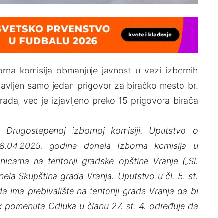
orna komisija obmanjuje javnost u vezi izbornih
 izjavljen samo jedan prigovor za biračko mesto br.
ada, već je izjavljeno preko 15 prigovora birača
 Drugostepenoj izbornoj komisiji. Uputstvo o
8.04.2025. godine donela Izborna komisija u
cama na teritoriji gradske opštine Vranje („Sl.
nela Skupština grada Vranja. Uputstvo u čl. 5. st.
 ima prebivalište na teritoriji grada Vranja da bi
 pomenuta Odluka u članu 27. st. 4. određuje da