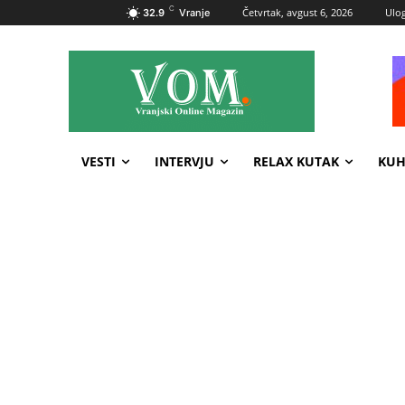
C
Četvrtak, avgust 6, 2026
Ulog
32.9
Vranje
VESTI
INTERVJU
RELAX KUTAK
KUH