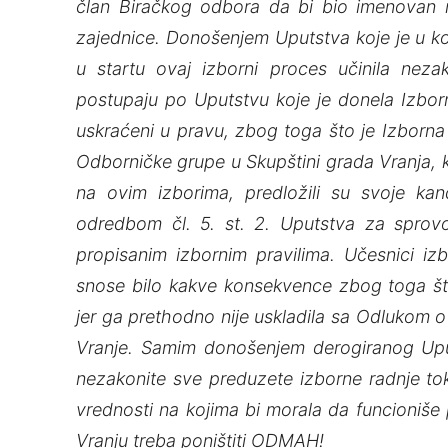
član Biračkog odbora da bi bio imenovan 
zajednice. Donošenjem Uputstva koje je u ko
u startu ovaj izborni proces učinila neza
postupaju po Uputstvu koje je donela Izborn
uskraćeni u pravu, zbog toga što je Izborna 
Odborničke grupe u Skupštini grada Vranja, 
na ovim izborima, predložili su svoje ka
odredbom čl. 5. st. 2. Uputstva za sprovo
propisanim izbornim pravilima. Učesnici 
snose bilo kakve konsekvence zbog toga št
jer ga prethodno nije uskladila sa Odlukom o
Vranje. Samim donošenjem derogiranog Uput
nezakonite sve preduzete izborne radnje tok
vrednosti na kojima bi morala da funcioniš
Vranju treba poništiti ODMAH!