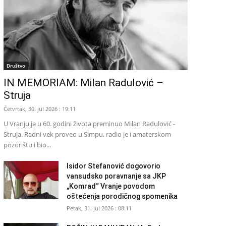
Društvo
IN MEMORIAM: Milan Radulović –
Struja
Četvrtak, 30. jul 2026 : 19:11
U Vranju je u 60. godini života preminuo Milan Radulović -
Struja. Radni vek proveo u Simpu, radio je i amaterskom
pozorištu i bio...
Isidor Stefanović dogovorio
vansudsko poravnanje sa JKP
„Komrad“ Vranje povodom
oštećenja porodičnog spomenika
Petak, 31. jul 2026 : 08:11