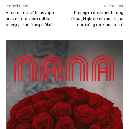
Prethodni tekst
Sledeći tekst
Vlast u Trgovištu usvojila
Premijera dokumentarnog
budžet, opozicija odluku
filma „Najbolje čuvana tajna
ocenjuje kao “rasipničku”
domaćeg rock and rolla“