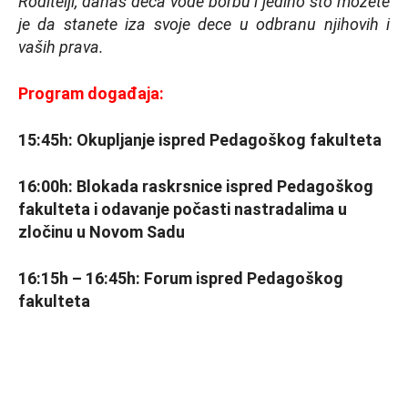
Roditelji, danas deca vode borbu i jedino što možete
je da stanete iza svoje dece u odbranu njihovih i
vaših prava.
Program događaja:
15:45h: Okupljanje ispred Pedagoškog fakulteta
16:00h: Blokada raskrsnice ispred Pedagoškog
fakulteta i odavanje počasti nastradalima u
zločinu u Novom Sadu
16:15h – 16:45h: Forum ispred Pedagoškog
fakulteta