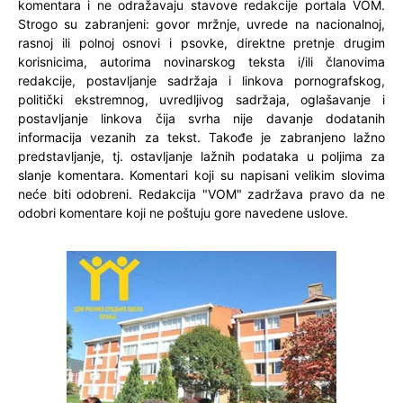
komentara i ne odražavaju stavove redakcije portala VOM.
Strogo su zabranjeni: govor mržnje, uvrede na nacionalnoj,
rasnoj ili polnoj osnovi i psovke, direktne pretnje drugim
korisnicima, autorima novinarskog teksta i/ili članovima
redakcije, postavljanje sadržaja i linkova pornografskog,
politički ekstremnog, uvredljivog sadržaja, oglašavanje i
postavljanje linkova čija svrha nije davanje dodatanih
informacija vezanih za tekst. Takođe je zabranjeno lažno
predstavljanje, tj. ostavljanje lažnih podataka u poljima za
slanje komentara. Komentari koji su napisani velikim slovima
neće biti odobreni. Redakcija "VOM" zadržava pravo da ne
odobri komentare koji ne poštuju gore navedene uslove.