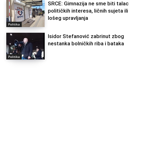
SRCE: Gimnazija ne sme biti talac
političkih interesa, ličnih sujeta ili
lošeg upravljanja
Politika
Isidor Stefanović zabrinut zbog
nestanka bolničkih riba i bataka
Politika