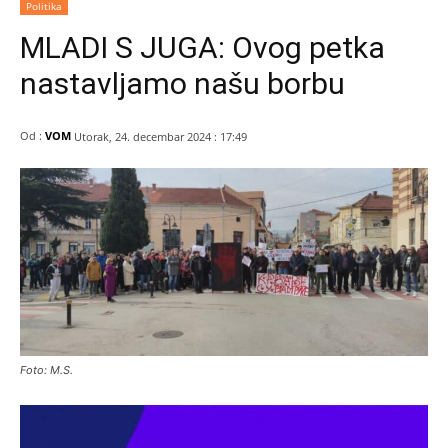
Politika
MLADI S JUGA: Ovog petka
nastavljamo našu borbu
Od :
VOM
Utorak, 24. decembar 2024 : 17:49
Foto: M.S.