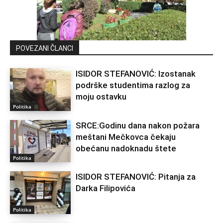
POVEZANI ČLANCI
ISIDOR STEFANOVIĆ: Izostanak
podrške studentima razlog za
moju ostavku
Politika
SRCE:Godinu dana nakon požara
meštani Mečkovca čekaju
obećanu nadoknadu štete
Politika
ISIDOR STEFANOVIĆ: Pitanja za
Darka Filipovića
Politika