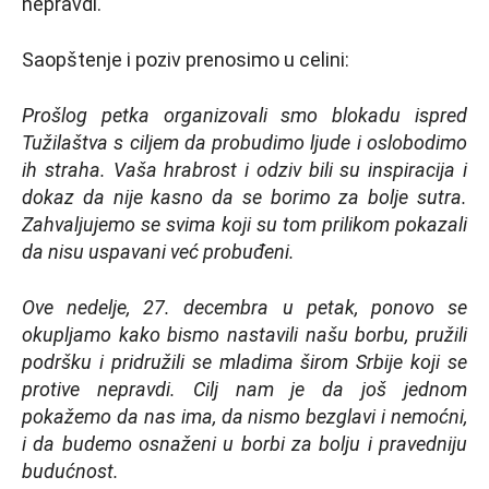
nepravdi.
Saopštenje i poziv prenosimo u celini:
Prošlog petka organizovali smo blokadu ispred
Tužilaštva s ciljem da probudimo ljude i oslobodimo
ih straha. Vaša hrabrost i odziv bili su inspiracija i
dokaz da nije kasno da se borimo za bolje sutra.
Zahvaljujemo se svima koji su tom prilikom pokazali
da nisu uspavani već probuđeni.
Ove nedelje, 27. decembra u petak, ponovo se
okupljamo kako bismo nastavili našu borbu, pružili
podršku i pridružili se mladima širom Srbije koji se
protive nepravdi. Cilj nam je da još jednom
pokažemo da nas ima, da nismo bezglavi i nemoćni,
i da budemo osnaženi u borbi za bolju i pravedniju
budućnost.