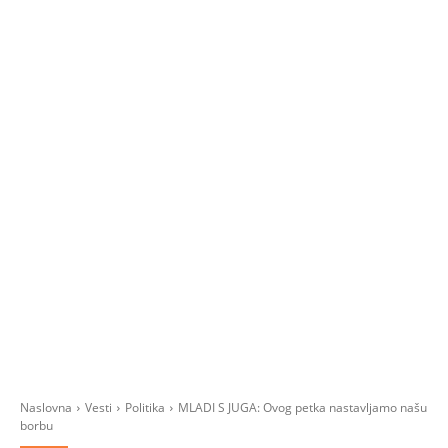
Naslovna
Vesti
Politika
MLADI S JUGA: Ovog petka nastavljamo našu
borbu