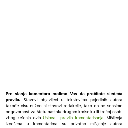
Pre slanja komentara molimo Vas da pročitate sledeća
pravila
: Stavovi objavljeni u tekstovima pojedinih autora
takođe nisu nužno ni stavovi redakcije, tako da ne snosimo
odgovornost za štetu nastalu drugom korisniku ili trećoj osobi
zbog kršenja ovih
Uslova i pravila komentarisanja
. Mišljenja
iznešena u komentarima su privatno mišljenje autora