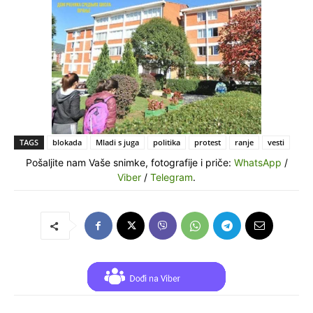
TAGS
blokada
Mladi s juga
politika
protest
ranje
vesti
Pošaljite nam Vaše snimke, fotografije i priče:
WhatsApp
/
Viber
/
Telegram
.