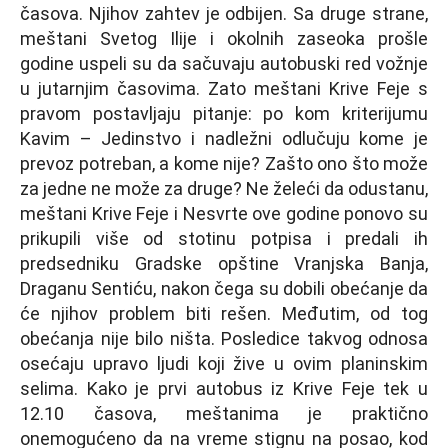
časova. Njihov zahtev je odbijen. Sa druge strane,
meštani Svetog Ilije i okolnih zaseoka prošle
godine uspeli su da sačuvaju autobuski red vožnje
u jutarnjim časovima. Zato meštani Krive Feje s
pravom postavljaju pitanje: po kom kriterijumu
Kavim – Jedinstvo i nadležni odlučuju kome je
prevoz potreban, a kome nije? Zašto ono što može
za jedne ne može za druge? Ne želeći da odustanu,
meštani Krive Feje i Nesvrte ove godine ponovo su
prikupili više od stotinu potpisa i predali ih
predsedniku Gradske opštine Vranjska Banja,
Draganu Sentiću, nakon čega su dobili obećanje da
će njihov problem biti rešen. Međutim, od tog
obećanja nije bilo ništa. Posledice takvog odnosa
osećaju upravo ljudi koji žive u ovim planinskim
selima. Kako je prvi autobus iz Krive Feje tek u
12.10 časova, meštanima je praktično
onemogućeno da na vreme stignu na posao, kod