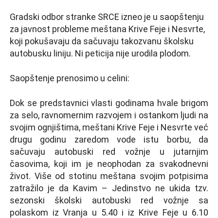
Gradski odbor stranke SRCE izneo je u saopštenju
za javnost probleme meštana Krive Feje i Nesvrte,
koji pokušavaju da sačuvaju takozvanu školsku
autobusku liniju. Ni peticija nije urodila plodom.
Saopštenje prenosimo u celini:
Dok se predstavnici vlasti godinama hvale brigom
za selo, ravnomernim razvojem i ostankom ljudi na
svojim ognjištima, meštani Krive Feje i Nesvrte već
drugu godinu zaredom vode istu borbu, da
sačuvaju autobuski red vožnje u jutarnjim
časovima, koji im je neophodan za svakodnevni
život. Više od stotinu meštana svojim potpisima
zatražilo je da Kavim – Jedinstvo ne ukida tzv.
sezonski školski autobuski red vožnje sa
polaskom iz Vranja u 5.40 i iz Krive Feje u 6.10