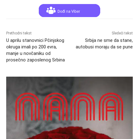
Prethodni tekst
Sledeći tekst
U aprilu stanovnici Pčinjskog
Srbija ne sme da stane,
okruga imali po 200 evra,
autobusi moraju da se pune
manje u novčaniku od
prosečno zaposlenog Srbina