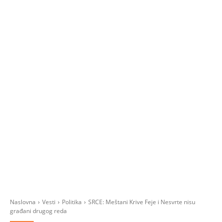
Naslovna
Vesti
Politika
SRCE: Meštani Krive Feje i Nesvrte nisu
građani drugog reda