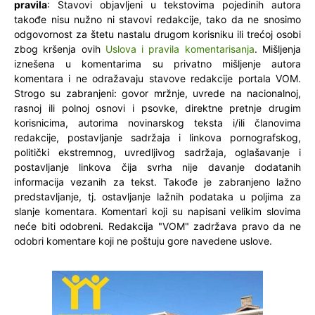
pravila
: Stavovi objavljeni u tekstovima pojedinih autora
takođe nisu nužno ni stavovi redakcije, tako da ne snosimo
odgovornost za štetu nastalu drugom korisniku ili trećoj osobi
zbog kršenja ovih
Uslova i pravila komentarisanja
. Mišljenja
iznešena u komentarima su privatno mišljenje autora
komentara i ne odražavaju stavove redakcije portala VOM.
Strogo su zabranjeni: govor mržnje, uvrede na nacionalnoj,
rasnoj ili polnoj osnovi i psovke, direktne pretnje drugim
korisnicima, autorima novinarskog teksta i/ili članovima
redakcije, postavljanje sadržaja i linkova pornografskog,
politički ekstremnog, uvredljivog sadržaja, oglašavanje i
postavljanje linkova čija svrha nije davanje dodatanih
informacija vezanih za tekst. Takođe je zabranjeno lažno
predstavljanje, tj. ostavljanje lažnih podataka u poljima za
slanje komentara. Komentari koji su napisani velikim slovima
neće biti odobreni. Redakcija "VOM" zadržava pravo da ne
odobri komentare koji ne poštuju gore navedene uslove.