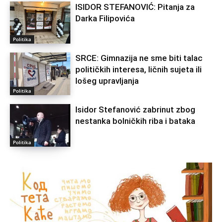
ISIDOR STEFANOVIĆ: Pitanja za
Darka Filipovića
Politika
SRCE: Gimnazija ne sme biti talac
političkih interesa, ličnih sujeta ili
lošeg upravljanja
Politika
Isidor Stefanović zabrinut zbog
nestanka bolničkih riba i bataka
Politika