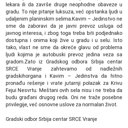
lekara ili da završe druge neophodne obaveze u
gradu. To nije pitanje luksuza, već opstanka ljudi u
udaljenim planinskim selima.Kavim – Jedinstvo ne
sme da zaboravi da je javni prevoz usluga od
javnog interesa, i zbog toga treba biti podjednako
dostupna i onima koji žive u gradu i u selu. Isto
tako, vlast ne sme da okreće glavu od problema
ljudi kojima je autobuski prevoz jedina veza sa
gradom.Zato iz Gradskog odbora Srbija centar
SRCE Vranje zahtevamo od nadležnih
gradskihorgana i Kavim – Jedinstva da hitno
pronađu rešenje i vrate jutarnji polazak za Krivu
Fejui Nesvrtu. Meštani ovih sela nisu i ne treba da
budu građani drugog reda. Oni ne traže posebne
privilegije, već osnovne uslove za normalan život.
Gradski odbor Srbija centar SRCE Vranje