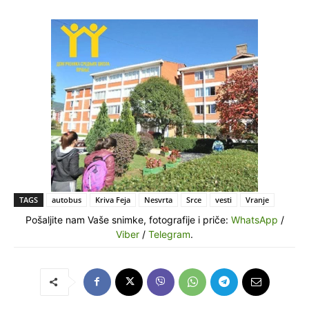
TAGS
autobus
Kriva Feja
Nesvrta
Srce
vesti
Vranje
Pošaljite nam Vaše snimke, fotografije i priče:
WhatsApp
/
Viber
/
Telegram
.