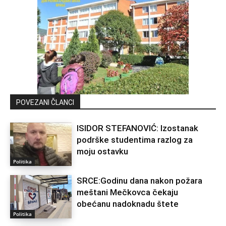
POVEZANI ČLANCI
ISIDOR STEFANOVIĆ: Izostanak
podrške studentima razlog za
moju ostavku
Politika
SRCE:Godinu dana nakon požara
meštani Mečkovca čekaju
obećanu nadoknadu štete
Politika