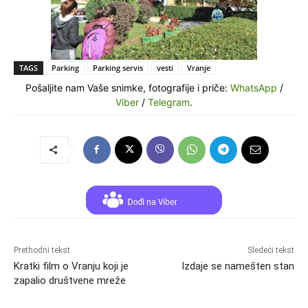
TAGS
Parking
Parking servis
vesti
Vranje
Pošaljite nam Vaše snimke, fotografije i priče:
WhatsApp
/
Viber
/
Telegram
.
Prethodni tekst
Sledeći tekst
Kratki film o Vranju koji je
Izdaje se namešten stan
zapalio društvene mreže