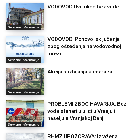
VODOVOD:Dve ulice bez vode
Servisne informacije
VODOVOD: Ponovo isključenja
zbog oštećenja na vodovodnoj
mreži
Servisne informacije
Akcija suzbijanja komaraca
Servisne informacije
PROBLEMI ZBOG HAVARIJA: Bez
vode stanari u ulici u Vranju i
naselju u Vranjskoj Banji
Servisne informacije
RHMZ UPOZORAVA: Izražena