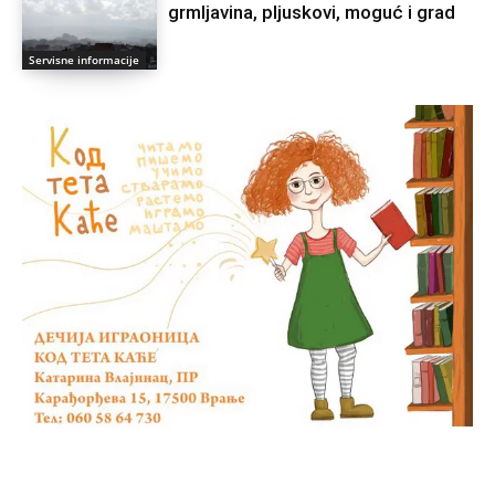
grmlјavina, plјuskovi, moguć i grad
Servisne informacije