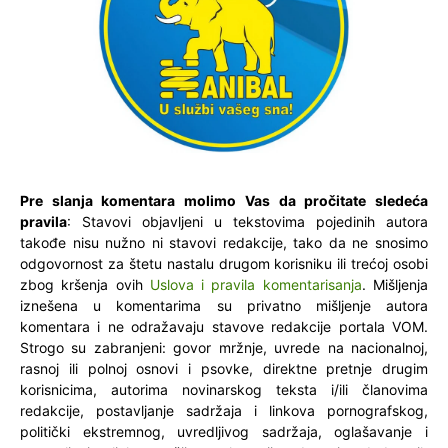
Pre slanja komentara molimo Vas da pročitate sledeća
pravila
: Stavovi objavljeni u tekstovima pojedinih autora
takođe nisu nužno ni stavovi redakcije, tako da ne snosimo
odgovornost za štetu nastalu drugom korisniku ili trećoj osobi
zbog kršenja ovih
Uslova i pravila komentarisanja
. Mišljenja
iznešena u komentarima su privatno mišljenje autora
komentara i ne odražavaju stavove redakcije portala VOM.
Strogo su zabranjeni: govor mržnje, uvrede na nacionalnoj,
rasnoj ili polnoj osnovi i psovke, direktne pretnje drugim
korisnicima, autorima novinarskog teksta i/ili članovima
redakcije, postavljanje sadržaja i linkova pornografskog,
politički ekstremnog, uvredljivog sadržaja, oglašavanje i