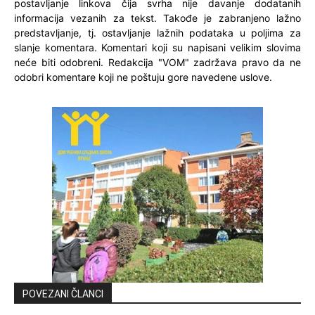
postavljanje linkova čija svrha nije davanje dodatanih
informacija vezanih za tekst. Takođe je zabranjeno lažno
predstavljanje, tj. ostavljanje lažnih podataka u poljima za
slanje komentara. Komentari koji su napisani velikim slovima
neće biti odobreni. Redakcija "VOM" zadržava pravo da ne
odobri komentare koji ne poštuju gore navedene uslove.
POVEZANI ČLANCI