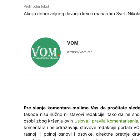
Prethodni tekst
Akcija dobrovoljnog davanja krvi u manastiru Sveti Nikol
VOM
https://vom.rs/
Pre slanja komentara molimo Vas da pročitate slede
takođe nisu nužno ni stavovi redakcije, tako da ne sno
osobi zbog kršenja ovih
Uslova i pravila komentarisanja
komentara i ne odražavaju stavove redakcije portala VO
rasnoj ili polnoj osnovi i psovke, direktne pretnje dr