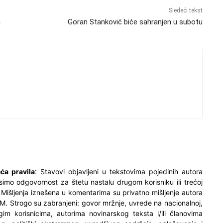
Sledeći tekst
a
Goran Stanković biće sahranjen u subotu
ća pravila
: Stavovi objavljeni u tekstovima pojedinih autora
simo odgovornost za štetu nastalu drugom korisniku ili trećoj
. Mišljenja iznešena u komentarima su privatno mišljenje autora
M. Strogo su zabranjeni: govor mržnje, uvrede na nacionalnoj,
ugim korisnicima, autorima novinarskog teksta i/ili članovima