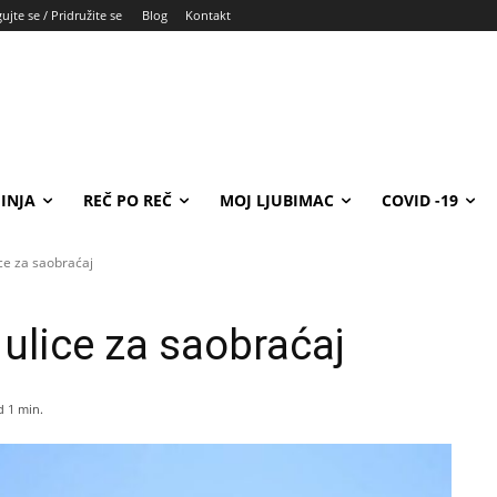
ujte se / Pridružite se
Blog
Kontakt
INJA
REČ PO REČ
MOJ LJUBIMAC
COVID -19
ce za saobraćaj
ulice za saobraćaj
d 1
min.