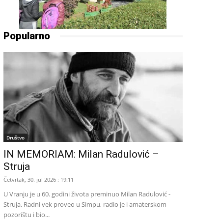
Popularno
Društvo
IN MEMORIAM: Milan Radulović –
Struja
Četvrtak, 30. jul 2026 : 19:11
U Vranju je u 60. godini života preminuo Milan Radulović -
Struja. Radni vek proveo u Simpu, radio je i amaterskom
pozorištu i bio...