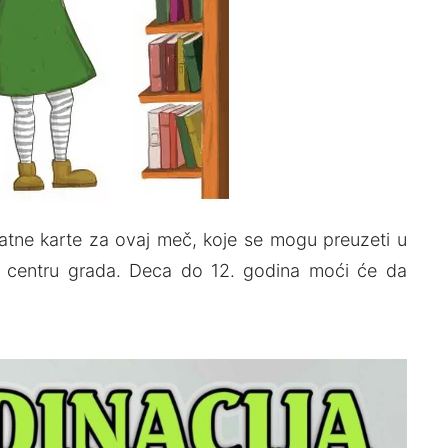
atne karte za ovaj meč, koje se mogu preuzeti u
tu u centru grada. Deca do 12. godina moći će da