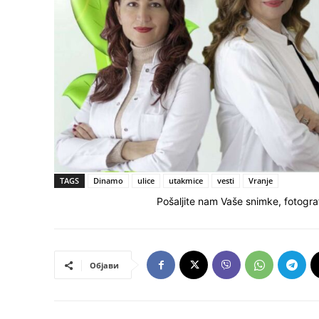
TAGS
Dinamo
ulice
utakmice
vesti
Vranje
Pošaljite nam Vaše snimke, fotograf
Објави