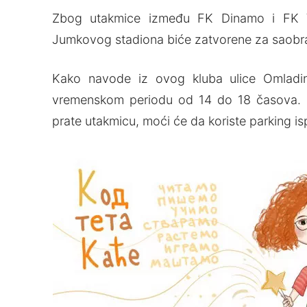
Zbog utakmice između FK Dinamo i FK Vož
Jumkovog stadiona biće zatvorene za saobrać
Kako navode iz ovog kluba ulice Omladin
vremenskom periodu od 14 do 18 časova. U t
prate utakmicu, moći će da koriste parking is