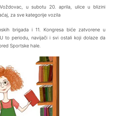
dovac, u subotu 20. aprila, ulice u blizini
aj, za sve kategorije vozila
skih brigada i 11. Kongresa biće zatvorene u
o periodu, navijači i svi ostali koji dolaze da
pred Sportske hale.