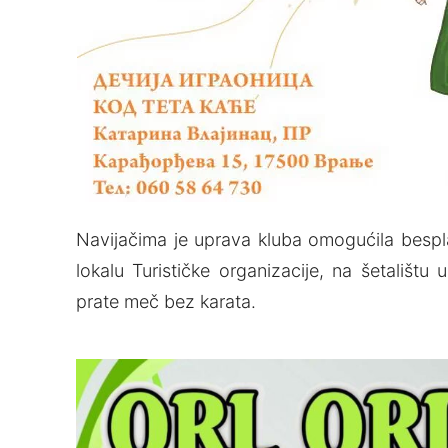
Navijačima je uprava kluba omogućila bespl
lokalu Turističke organizacije, na šetališ
prate meč bez karata.