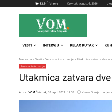
C
Četvrtak, avgust 6, 2026
Ulog
32.9
Vranje
VESTI
INTERVJU
RELAX KUTAK
KUH
Naslovna
Vesti
Servisne informacije
Utakmica zatvara dve uli
Servisne informacije
Utakmica zatvara dve 
Autor :
VOM
Četvrtak, 18. april 2019 : 17:35
Vreme čitanja:
manje o