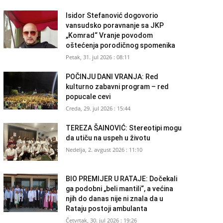
Isidor Stefanović dogovorio
vansudsko poravnanje sa JKP
„Komrad“ Vranje povodom
oštećenja porodičnog spomenika
Petak, 31. jul 2026 : 08:11
POČINJU DANI VRANJA: Red
kulturno zabavni program – red
popucale cevi
Creda, 29. jul 2026 : 15:44
TEREZA ŠAINOVIĆ: Stereotipi mogu
da utiču na uspeh u životu
Nedelja, 2. avgust 2026 : 11:10
BIO PREMIJER U RATAJE: Dočekali
ga podobni „beli mantili“, a većina
njih do danas nije ni znala da u
Rataju postoji ambulanta
Četvrtak, 30. jul 2026 : 19:26