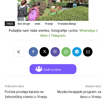
TAGS
bez struje
vesti
Vranje
Vranjska Banja
Pošaljite nam Vaše snimke, fotografije i priče:
WhatsApp
/
Viber
/
Telegram
.
Prethodni tekst
Sledeći tekst
Počela prodaja karata na
Muzikoterapijski program za
železničkoj stanici u Vranju
decu u Vranju