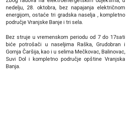
Zbog radova na elektroenergetskim objektima, u
nedelju, 28. oktobra, bez napajanja električnom
energijom, ostaće tri gradska naselja , kompletno
područje Vranjske Banje i tri sela.
Bez struje u vremenskom periodu od 7 do 17sati
biće potrošači u naseljima Raška, Grudobran i
Gornja Čaršija, kao i u selima Mečkovac, Balinovac,
Suvi Dol i kompletno područje opštine Vranjska
Banja.