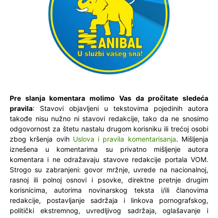
Pre slanja komentara molimo Vas da pročitate sledeća
pravila
: Stavovi objavljeni u tekstovima pojedinih autora
takođe nisu nužno ni stavovi redakcije, tako da ne snosimo
odgovornost za štetu nastalu drugom korisniku ili trećoj osobi
zbog kršenja ovih
Uslova i pravila komentarisanja
. Mišljenja
iznešena u komentarima su privatno mišljenje autora
komentara i ne odražavaju stavove redakcije portala VOM.
Strogo su zabranjeni: govor mržnje, uvrede na nacionalnoj,
rasnoj ili polnoj osnovi i psovke, direktne pretnje drugim
korisnicima, autorima novinarskog teksta i/ili članovima
redakcije, postavljanje sadržaja i linkova pornografskog,
politički ekstremnog, uvredljivog sadržaja, oglašavanje i