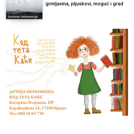
grmlјavina, plјuskovi, moguć i grad
Servisne informacije