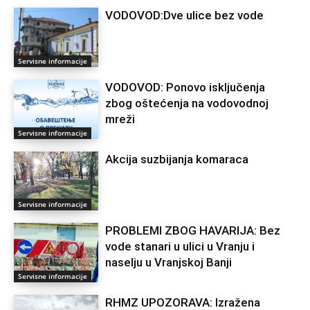
VODOVOD:Dve ulice bez vode
Servisne informacije
VODOVOD: Ponovo isključenja
zbog oštećenja na vodovodnoj
mreži
Servisne informacije
Akcija suzbijanja komaraca
Servisne informacije
PROBLEMI ZBOG HAVARIJA: Bez
vode stanari u ulici u Vranju i
naselju u Vranjskoj Banji
Servisne informacije
RHMZ UPOZORAVA: Izražena