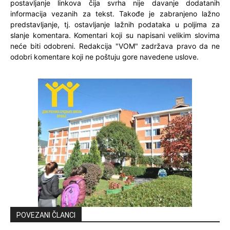
postavljanje linkova čija svrha nije davanje dodatanih
informacija vezanih za tekst. Takođe je zabranjeno lažno
predstavljanje, tj. ostavljanje lažnih podataka u poljima za
slanje komentara. Komentari koji su napisani velikim slovima
neće biti odobreni. Redakcija "VOM" zadržava pravo da ne
odobri komentare koji ne poštuju gore navedene uslove.
POVEZANI ČLANCI