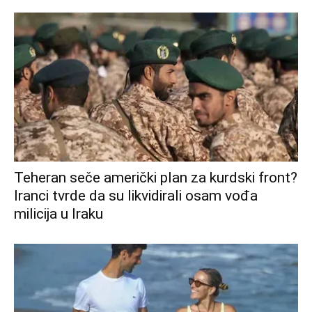
Teheran seče američki plan za kurdski front?
Iranci tvrde da su likvidirali osam vođa
milicija u Iraku