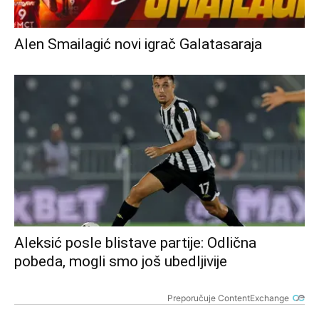
Alen Smailagić novi igrač Galatasaraja
Aleksić posle blistave partije: Odlična
pobeda, mogli smo još ubedljivije
Preporučuje ContentExchange