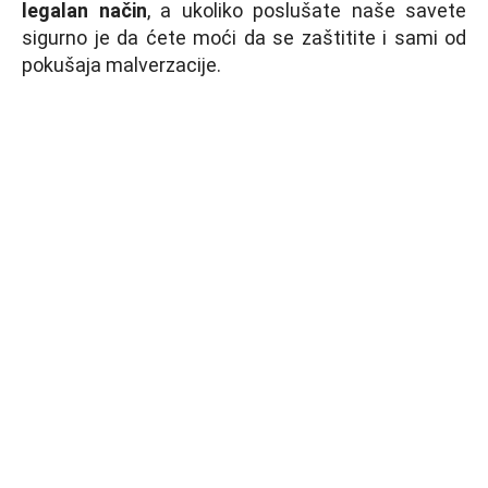
legalan način
, a ukoliko poslušate naše savete
sigurno je da ćete moći da se zaštitite i sami od
pokušaja malverzacije.