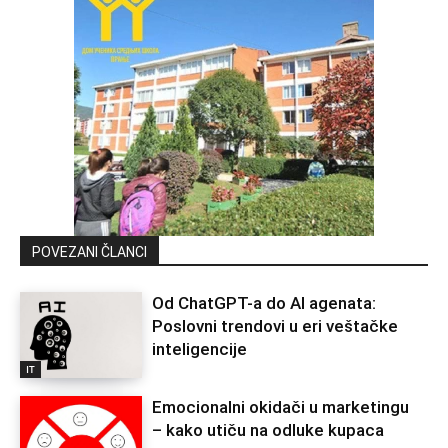
POVEZANI ČLANCI
Od ChatGPT-a do AI agenata:
Poslovni trendovi u eri veštačke
inteligencije
IT
Emocionalni okidači u marketingu
– kako utiču na odluke kupaca