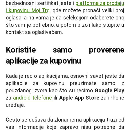
bezbednosni sertifikat jeste i
platforma za prodaju
i kupovinu Moj Trg
, gde možete pronaći veliki broj
oglasa, a na vama je da selekcijom odaberete ono
što vam je potrebno, a potom brzo i lako stupite u
kontakt sa oglašivačem.
Koristite samo proverene
aplikacije za kupovinu
Kada je reč o aplikacijama, osnovni savet jeste da
aplikacije za kupovinu preuzimate samo iz
pouzdanog izvora kao što su recimo
Google Play
za
android telefone
ili
Apple App Store
za iPhone
uređaje.
Često se dešava da zlonamerna aplikacija traži od
vas informacije koje zapravo nisu potrebne da