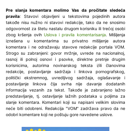
Pre slanja komentara molimo Vas da pročitate sledeća
pravila
: Stavovi objavljeni u tekstovima pojedinih autora
takođe nisu nužno ni stavovi redakcije, tako da ne snosimo
odgovornost za štetu nastalu drugom korisniku ili trećoj osobi
zbog kršenja ovih
Uslova i pravila komentarisanja
. Mišljenja
iznešena u komentarima su privatno mišljenje autora
komentara i ne odražavaju stavove redakcije portala VOM.
Strogo su zabranjeni: govor mržnje, uvrede na nacionalnoj,
rasnoj ili polnoj osnovi i psovke, direktne pretnje drugim
korisnicima, autorima novinarskog teksta i/ili članovima
redakcije, postavljanje sadržaja i linkova pornografskog,
politički ekstremnog, uvredljivog sadržaja, oglašavanje i
postavljanje linkova čija svrha nije davanje dodatanih
informacija vezanih za tekst. Takođe je zabranjeno lažno
predstavljanje, tj. ostavljanje lažnih podataka u poljima za
slanje komentara. Komentari koji su napisani velikim slovima
neće biti odobreni. Redakcija "VOM" zadržava pravo da ne
odobri komentare koji ne poštuju gore navedene uslove.