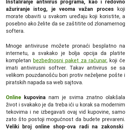
Instaliranje antivirus programa, kao i redovno
ažuriranje istog, je veoma važan proces
koji
morate obaviti u svakom uređaju koji koristite, a
posebno ako želite da se zaštitite od zlonamernog
softera.
Mnoge antiviruse možete pronaći besplatno na
internetu, a svakako je bolja opcija da platite
kompletan
bezbednosni paket za računar
, koji će
imati antivirusni softver. Takav antivirus se sa
velikom pouzdanošću bori protiv neželjene pošte i
piratskih napada sa web sajtova.
Online
kupovina
nam je svima znatno olakšala
život i svakako je da treba ići u korak sa modernim
tekovima i ne izbegavati ovaj vid kupovine, samo
zato što postoji mogućnost da budete prevareni.
Veliki broj online shop-ova radi na zakonski