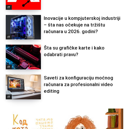
IT
Inovacije u kompjuterskoj industriji
– šta nas očekuje na tržištu
računara u 2026. godini?
IT
Šta su grafičke karte i kako
odabrati pravu?
IT
Saveti za konfiguraciju moćnog
računara za profesionalni video
editing
IT