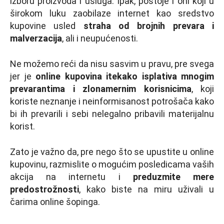
izboru proizvoda i usluga. Ipak, postoje i oni koji u
širokom luku zaobilaze internet kao sredstvo
kupovine usled
straha od brojnih prevara i
malverzacija
, ali i neupućenosti.
Ne možemo reći da nisu sasvim u pravu, pre svega
jer je
online kupovina itekako isplativa mnogim
prevarantima i zlonamernim korisnicima
, koji
koriste neznanje i neinformisanost potrošača kako
bi ih prevarili i sebi nelegalno pribavili materijalnu
korist.
Zato je važno da, pre nego što se upustite u online
kupovinu, razmislite o mogućim posledicama vaših
akcija na internetu i
preduzmite mere
predostrožnosti
, kako biste na miru uživali u
čarima online šopinga.