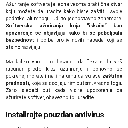
Ažuriranje softvera je jedna veoma praktična stvar
koju možete da uradite kako biste zaštitili svoje
podatke, ali mnogi ljudi to jednostavno zanemare.
Softverska ažuriranja koja “iskaču” kao
upozorenje se objavljuju kako bi se poboljšala
bezbednost
i borba protiv novih napada koji se
stalno razvijaju.
Ma koliko vam bilo dosadno da čekate da vaš
računar prođe kroz ažuriranje i ponovno se
pokrene, morate imati na umu da su sve
zaštitne
prednosti,
koje se dobijaju tim putem, vredne toga.
Zato, sledeći put kada vidite upozorenje da
ažurirate softver, obavezno to i uradite.
Instalirajte pouzdan antivirus