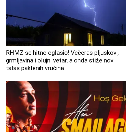
RHMZ se hitno oglasio! Večeras pljuskovi,
grmljavina i olujni vetar, a onda stiže novi
talas paklenih vrućina