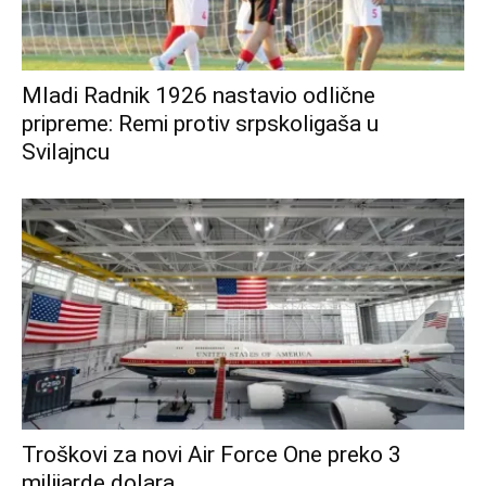
Mladi Radnik 1926 nastavio odlične
pripreme: Remi protiv srpskoligaša u
Svilajncu
Troškovi za novi Air Force One preko 3
milijarde dolara