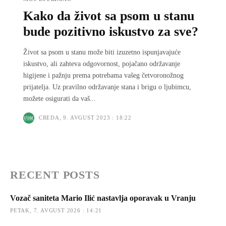
Kako da život sa psom u stanu
bude pozitivno iskustvo za sve?
Život sa psom u stanu može biti izuzetno ispunjavajuće
iskustvo, ali zahteva odgovornost, pojačano održavanje
higijene i pažnju prema potrebama vašeg četvoronožnog
prijatelja. Uz pravilno održavanje stana i brigu o ljubimcu,
možete osigurati da vaš...
CREDA, 9. AVGUST 2023 : 18:22
RECENT POSTS
Vozač saniteta Mario Ilić nastavlja oporavak u Vranju
PETAK, 7. AVGUST 2026 : 14:21