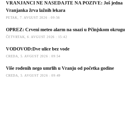
VRANJANCI NE NASEDAJTE NA POZIVE: Još jedna
Vranjanka žrva lažnih lekara
PETAK, 7. AVGUST 2026 : 09:56
OPREZ: Crveni meteo alarm na snazi u Pčinjskom okrugu
ČETVRTAK, 6. AVGUST 2026 : 15:42
VODOVOD:Dve ulice bez vode
CREDA, 5. AVGUST 2026 : 09:54
Više rođenih nego umrlih u Vranju od početka godine
CREDA, 5. AVGUST 2026 : 09:49