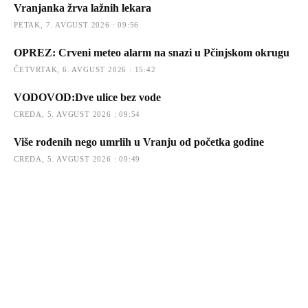
Vranjanka žrva lažnih lekara
PETAK, 7. AVGUST 2026 : 09:56
OPREZ: Crveni meteo alarm na snazi u Pčinjskom okrugu
ČETVRTAK, 6. AVGUST 2026 : 15:42
VODOVOD:Dve ulice bez vode
CREDA, 5. AVGUST 2026 : 09:54
Više rođenih nego umrlih u Vranju od početka godine
CREDA, 5. AVGUST 2026 : 09:49