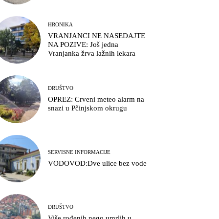
HRONIKA
VRANJANCI NE NASEDAJTE
NA POZIVE: Još jedna
Vranjanka žrva lažnih lekara
DRUŠTVO
OPREZ: Crveni meteo alarm na
snazi u Pčinjskom okrugu
SERVISNE INFORMACIJE
VODOVOD:Dve ulice bez vode
DRUŠTVO
Više rođenih nego umrlih u