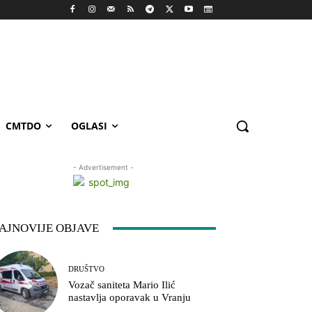
CMTDO
OGLASI
- Advertisement -
AJNOVIJE OBJAVE
DRUŠTVO
Vozač saniteta Mario Ilić
nastavlja oporavak u Vranju