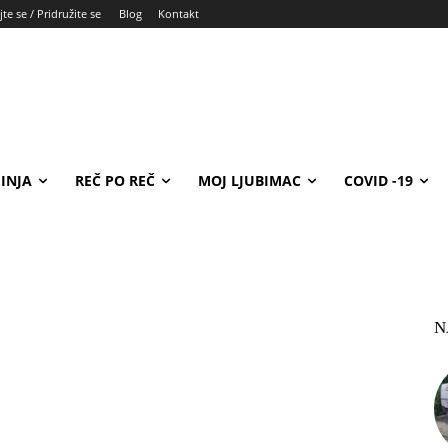
te se / Pridružite se
Blog
Kontakt
INJA
REČ PO REČ
MOJ LJUBIMAC
COVID -19
N