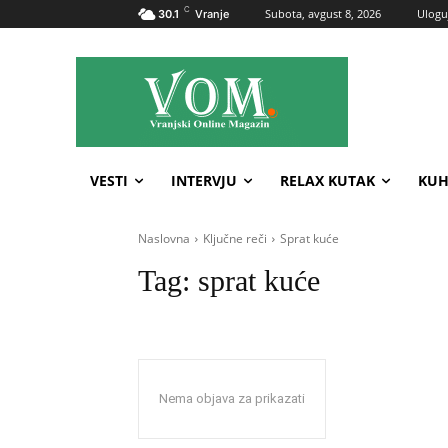
C
Subota, avgust 8, 2026
Uloguj
30.1
Vranje
VESTI
INTERVJU
RELAX KUTAK
KUH
Naslovna
Ključne reči
Sprat kuće
Tag:
sprat kuće
Nema objava za prikazati