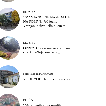
HRONIKA
VRANJANCI NE NASEDAJTE
NA POZIVE: Još jedna
Vranjanka žrva lažnih lekara
DRUŠTVO
OPREZ: Crveni meteo alarm na
snazi u Pčinjskom okrugu
SERVISNE INFORMACIJE
VODOVOD:Dve ulice bez vode
DRUŠTVO
Više rođenih nego umrlih u