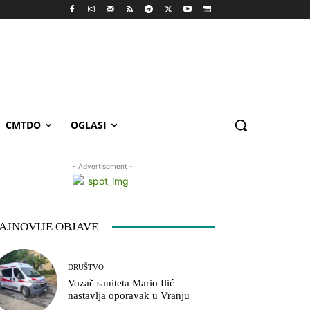
CMTDO
OGLASI
- Advertisement -
AJNOVIJE OBJAVE
DRUŠTVO
Vozač saniteta Mario Ilić
nastavlja oporavak u Vranju