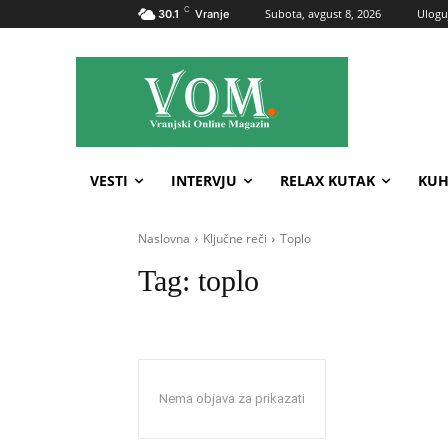
C
Subota, avgust 8, 2026
Uloguj
30.1
Vranje
VESTI
INTERVJU
RELAX KUTAK
KUH
Naslovna
Ključne reči
Toplo
Tag:
toplo
Nema objava za prikazati