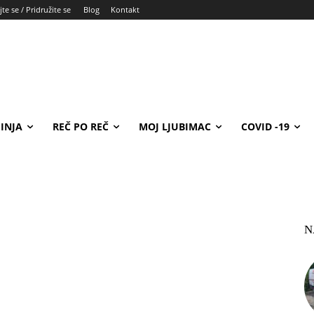
te se / Pridružite se
Blog
Kontakt
INJA
REČ PO REČ
MOJ LJUBIMAC
COVID -19
N