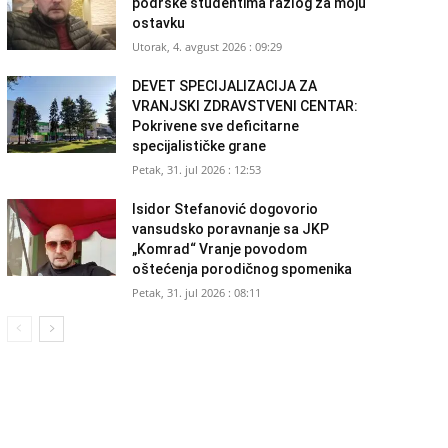
podrške studentima razlog za moju
ostavku
Utorak, 4. avgust 2026 : 09:29
DEVET SPECIJALIZACIJA ZA
VRANJSKI ZDRAVSTVENI CENTAR:
Pokrivene sve deficitarne
specijalističke grane
Petak, 31. jul 2026 : 12:53
Isidor Stefanović dogovorio
vansudsko poravnanje sa JKP
„Komrad“ Vranje povodom
oštećenja porodičnog spomenika
Petak, 31. jul 2026 : 08:11