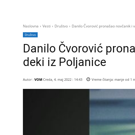
Naslovna
Vesti
Društvo
Danilo Čvorović pronašao novčanik i vr
Društvo
Danilo Čvorović prona
deki iz Poljanice
Autor :
VOM
Creda, 4. maj 2022 : 14:43
Vreme čitanja:
manje od 1
m