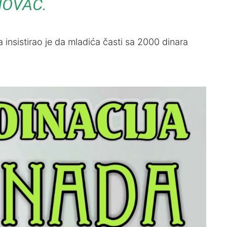
NOVAC.
insistirao je da mladića časti sa 2000 dinara