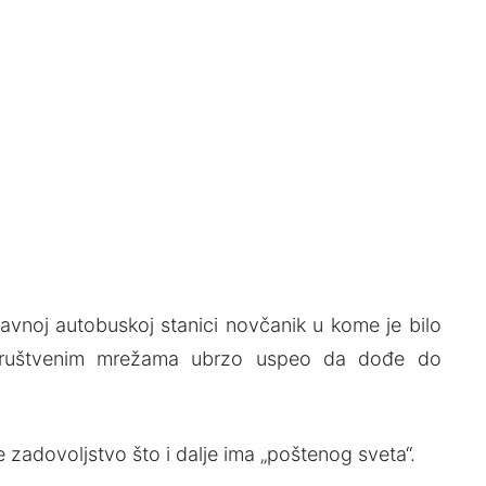
avnoj autobuskoj stanici novčanik u kome je bilo
i društvenim mrežama ubrzo uspeo da dođe do
je zadovoljstvo što i dalje ima „poštenog sveta“.