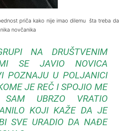
bednost priča kako nije imao dilemu šta treba da
snika novčanika
RUPI NA DRUŠTVENIM
MI SE JAVIO NOVICA
I POZNAJU U POLJANICI
KOME JE REČ I SPOJIO ME
 SAM UBRZO VRATIO
ANILO KOJI KAŽE DA JE
BI SVE URADIO DA NAĐE