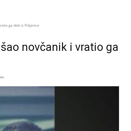
atio ga deki iz Poljanice
šao novčanik i vratio ga
in.