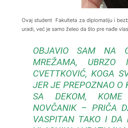
Ovaj student Fakulteta za diplomatiju i bez
uradi, već je samo želeo da što pre nađe vla
OBJAVIO SAM NA G
MREŽAMA, UBRZO 
CVETTKOVIĆ, KOGA SV
JER JE PREPOZNAO O 
SA DEKOM, KOME
NOVČANIK – PRIČA D
VASPITAN TAKO I DA 