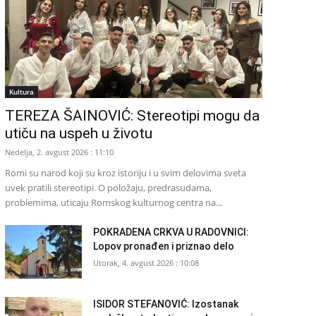
Kultura
TEREZA ŠAINOVIĆ: Stereotipi mogu da
utiču na uspeh u životu
Nedelja, 2. avgust 2026 : 11:10
Romi su narod koji su kroz istoriju i u svim delovima sveta
uvek pratili stereotipi. O položaju, predrasudama,
problemima, uticaju Romskog kulturnog centra na...
POKRADENA CRKVA U RADOVNICI:
Lopov pronađen i priznao delo
Utorak, 4. avgust 2026 : 10:08
ISIDOR STEFANOVIĆ: Izostanak