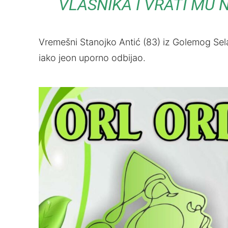
VLASNIKA I VRATI MU 
Vremešni Stanojko Antić (83) iz Golemog Sela 
iako jeon uporno odbijao.