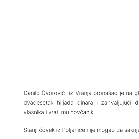
Danilo Čvorović iz Vranja pronašao je na gl
dvadesetak hiljada dinara i zahvaljujuć
vlasnika i vrati mu novčanik.
Stariji čovek iz Poljanice nije mogao da sakri