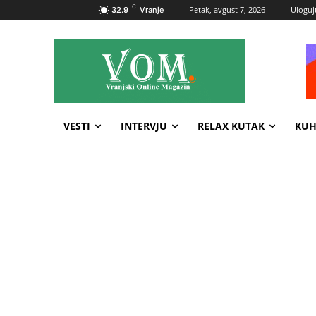
C
Petak, avgust 7, 2026
Ulogujt
32.9
Vranje
VESTI
INTERVJU
RELAX KUTAK
KUH