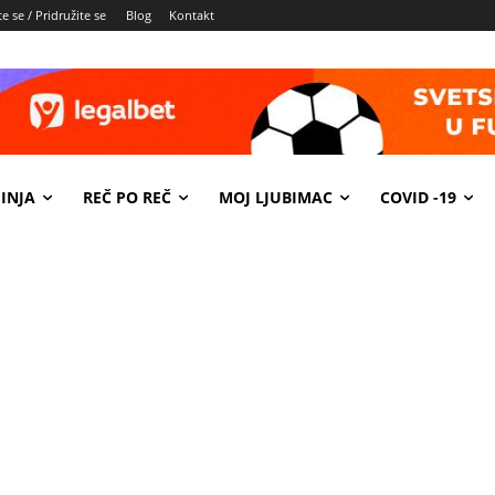
e se / Pridružite se
Blog
Kontakt
INJA
REČ PO REČ
MOJ LJUBIMAC
COVID -19