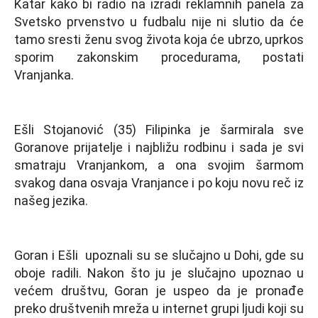
Katar kako bi radio na izradi reklamnih panela za
Svetsko prvenstvo u fudbalu nije ni slutio da će
tamo sresti ženu svog života koja će ubrzo, uprkos
sporim zakonskim procedurama, postati
Vranjanka.
Ešli Stojanović (35) Filipinka je šarmirala sve
Goranove prijatelje i najbližu rodbinu i sada je svi
smatraju Vranjankom, a ona svojim šarmom
svakog dana osvaja Vranjance i po koju novu reč iz
našeg jezika.
Goran i Ešli upoznali su se slučajno u Dohi, gde su
oboje radili. Nakon što ju je slučajno upoznao u
većem društvu, Goran je uspeo da je pronađe
preko društvenih mreža u internet grupi lјudi koji su