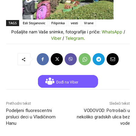
TAGS
Esli Stojanovic
Filipinka
vesti
Vrane
Pošaljite nam Vaše snimke, fotografije i priče:
WhatsApp
/
Viber
/
Telegram
.
Prethodni tekst
Sledeći tekst
Podeljeni fluorescentni
VODOVOD: Potrošači u
prsluci deci u Vladičinom
nekoliko gradskih ulica bez
Hanu
vode