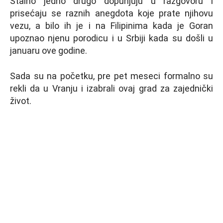
Stalno jedno drugo dopunjuju u razgovoru i
prisećaju se raznih anegdota koje prate njihovu
vezu, a bilo ih je i na Filipinima kada je Goran
upoznao njenu porodicu i u Srbiji kada su došli u
januaru ove godine.
Sada su na početku, pre pet meseci formalno su
rekli da u Vranju i izabrali ovaj grad za zajednički
život.