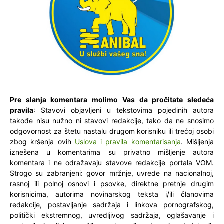
Pre slanja komentara molimo Vas da pročitate sledeća
pravila
: Stavovi objavljeni u tekstovima pojedinih autora
takođe nisu nužno ni stavovi redakcije, tako da ne snosimo
odgovornost za štetu nastalu drugom korisniku ili trećoj osobi
zbog kršenja ovih
Uslova i pravila komentarisanja
. Mišljenja
iznešena u komentarima su privatno mišljenje autora
komentara i ne odražavaju stavove redakcije portala VOM.
Strogo su zabranjeni: govor mržnje, uvrede na nacionalnoj,
rasnoj ili polnoj osnovi i psovke, direktne pretnje drugim
korisnicima, autorima novinarskog teksta i/ili članovima
redakcije, postavljanje sadržaja i linkova pornografskog,
politički ekstremnog, uvredljivog sadržaja, oglašavanje i