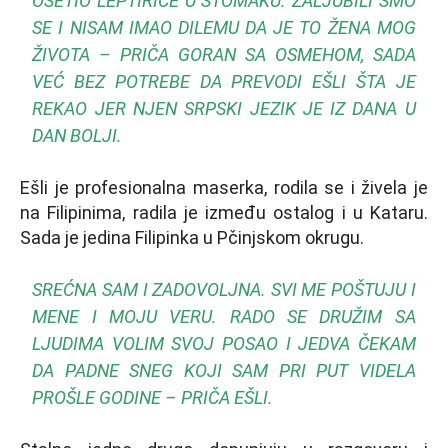
OSETIO LEPTIRIĆE U STOMAKU. ZALЈUBILI SMO
SE I NISAM IMAO DILEMU DA JE TO ŽENA MOG
ŽIVOTA – PRIČA GORAN SA OSMEHOM, SADA
VEĆ BEZ POTREBE DA PREVODI EŠLI ŠTA JE
REKAO JER NJEN SRPSKI JEZIK JE IZ DANA U
DAN BOLJI.
Ešli je profesionalna maserka, rodila se i živela je
na Filipinima, radila je između ostalog i u Kataru.
Sada je jedina Filipinka u Pčinjskom okrugu.
SREĆNA SAM I ZADOVOLJNA. SVI ME POŠTUJU I
MENE I MOJU VERU. RADO SE DRUŽIM SA
LJUDIMA VOLIM SVOJ POSAO I JEDVA ČEKAM
DA PADNE SNEG KOJI SAM PRI PUT VIDELA
PROŠLE GODINE – PRIČA EŠLI.