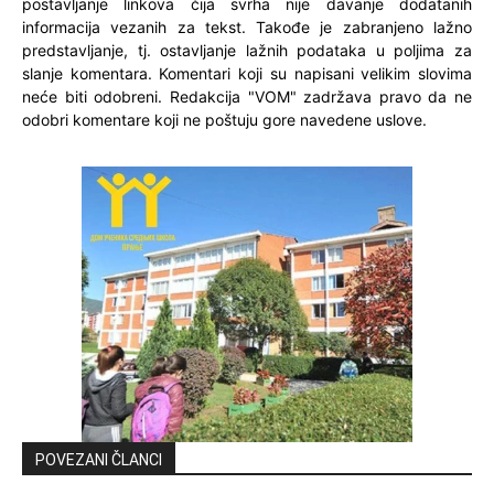
postavljanje linkova čija svrha nije davanje dodatanih
informacija vezanih za tekst. Takođe je zabranjeno lažno
predstavljanje, tj. ostavljanje lažnih podataka u poljima za
slanje komentara. Komentari koji su napisani velikim slovima
neće biti odobreni. Redakcija "VOM" zadržava pravo da ne
odobri komentare koji ne poštuju gore navedene uslove.
POVEZANI ČLANCI