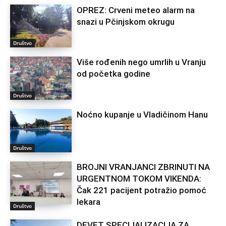
OPREZ: Crveni meteo alarm na
snazi u Pčinjskom okrugu
Društvo
Više rođenih nego umrlih u Vranju
od početka godine
Društvo
Noćno kupanje u Vladičinom Hanu
Društvo
BROJNI VRANJANCI ZBRINUTI NA
URGENTNOM TOKOM VIKENDA:
Čak 221 pacijent potražio pomoć
lekara
Društvo
DEVET SPECIJALIZACIJA ZA