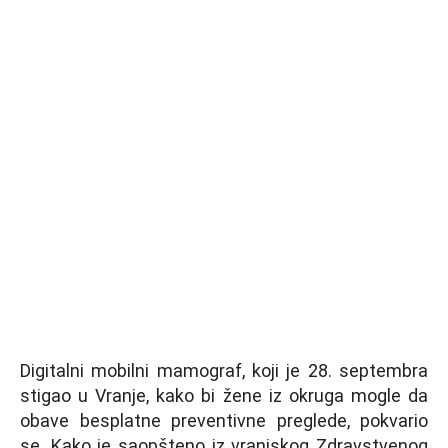
Digitalni mobilni mamograf, koji je 28. septembra
stigao u Vranje, kako bi žene iz okruga mogle da
obave besplatne preventivne preglede, pokvario
se. Kako je saopšteno iz vranjskog Zdravstvenog