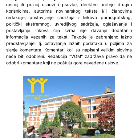
rasnoj ili polnoj osnovi i psovke, direktne pretnje drugim
korisnicima, autorima novinarskog teksta i/ili članovima
redakcije, postavljanje sadržaja i linkova pornografskog,
politički ekstremnog, uvredljivog sadržaja, oglašavanje i
postavljanje linkova čija svrha nije davanje dodatanih
informacija vezanih za tekst. Takođe je zabranjeno lažno
predstavljanje, tj. ostavljanje lažnih podataka u poljima za
slanje komentara. Komentari koji su napisani velikim slovima
neće biti odobreni. Redakcija "VOM" zadržava pravo da ne
odobri komentare koji ne poštuju gore navedene uslove.