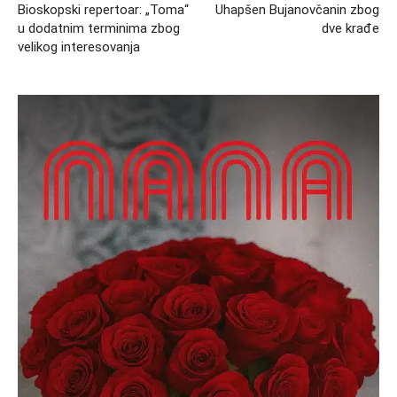
Bioskopski repertoar: „Toma“
Uhapšen Bujanovčanin zbog
u dodatnim terminima zbog
dve krađe
velikog interesovanja