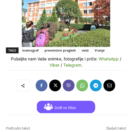
TAGS
mamograf
preventivni pregledi
vesti
Vranje
Pošaljite nam Vaše snimke, fotografije i priče:
WhatsApp
/
Viber
/
Telegram
.
Prethodni tekst
Sledeći tekst