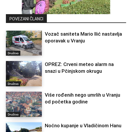
POVEZANI ČLANCI
Vozač saniteta Mario Ilić nastavlja
oporavak u Vranju
Društvo
OPREZ: Crveni meteo alarm na
snazi u Pčinjskom okrugu
Društvo
Više rođenih nego umrlih u Vranju
od početka godine
Društvo
Noćno kupanje u Vladičinom Hanu