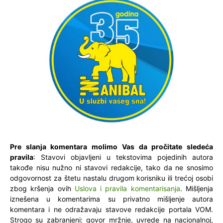
Pre slanja komentara molimo Vas da pročitate sledeća
pravila
: Stavovi objavljeni u tekstovima pojedinih autora
takođe nisu nužno ni stavovi redakcije, tako da ne snosimo
odgovornost za štetu nastalu drugom korisniku ili trećoj osobi
zbog kršenja ovih
Uslova i pravila komentarisanja
. Mišljenja
iznešena u komentarima su privatno mišljenje autora
komentara i ne odražavaju stavove redakcije portala VOM.
Strogo su zabranjeni: govor mržnje, uvrede na nacionalnoj,