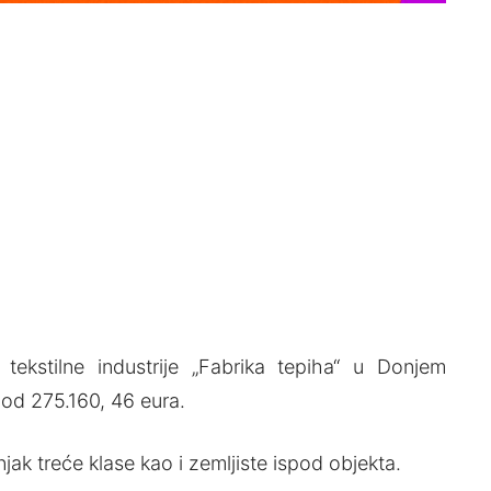
tekstilne industrije „Fabrika tepiha“ u Donjem
 od 275.160, 46 eura.
jak treće klase kao i zemljiste ispod objekta.