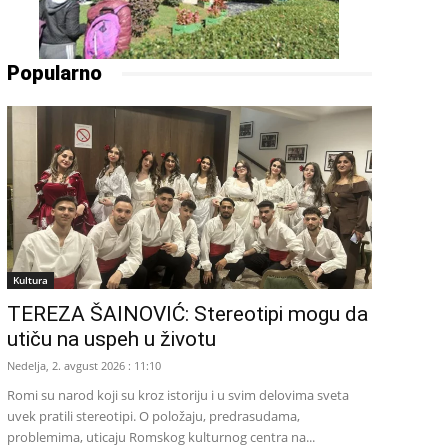
Popularno
Kultura
TEREZA ŠAINOVIĆ: Stereotipi mogu da
utiču na uspeh u životu
Nedelja, 2. avgust 2026 : 11:10
Romi su narod koji su kroz istoriju i u svim delovima sveta
uvek pratili stereotipi. O položaju, predrasudama,
problemima, uticaju Romskog kulturnog centra na...