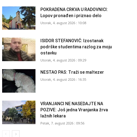
POKRADENA CRKVA U RADOVNICI:
Lopov pronađen i priznao delo
Utorak, 4. avgust 2026 : 10:08
ISIDOR STEFANOVIĆ: Izostanak
podrške studentima razlog za moju
ostavku
Utorak, 4. avgust 2026 : 09:29
NESTAO PAS: Traži se maltezer
Utorak, 4. avgust 2026 : 16:35
VRANJANCI NE NASEDAJTE NA
POZIVE: Još jedna Vranjanka žrva
lažnih lekara
Petak, 7. avgust 2026 : 09:56