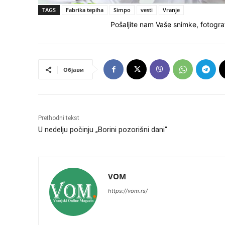
TAGS
Fabrika tepiha
Simpo
vesti
Vranje
Pošaljite nam Vaše snimke, fotograf
Објави
Prethodni tekst
U nedelju počinju „Borini pozorišni dani“
VOM
https://vom.rs/