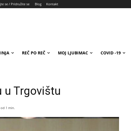
te se / Pridružite se
Blog
Kontakt
INJA
REČ PO REČ
MOJ LJUBIMAC
COVID -19
 u Trgovištu
 od 1
min.