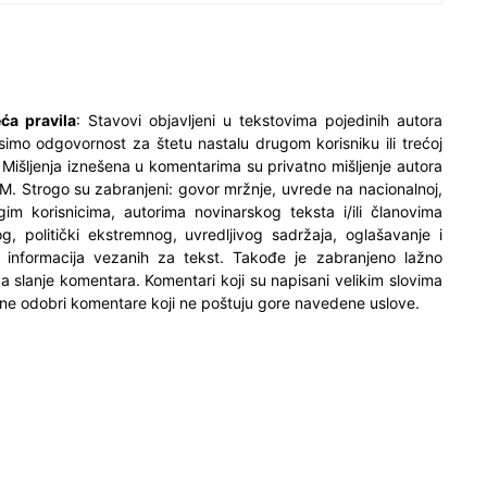
ća pravila
: Stavovi objavljeni u tekstovima pojedinih autora
simo odgovornost za štetu nastalu drugom korisniku ili trećoj
. Mišljenja iznešena u komentarima su privatno mišljenje autora
M. Strogo su zabranjeni: govor mržnje, uvrede na nacionalnoj,
ugim korisnicima, autorima novinarskog teksta i/ili članovima
og, politički ekstremnog, uvredljivog sadržaja, oglašavanje i
h informacija vezanih za tekst. Takođe je zabranjeno lažno
 za slanje komentara. Komentari koji su napisani velikim slovima
ne odobri komentare koji ne poštuju gore navedene uslove.