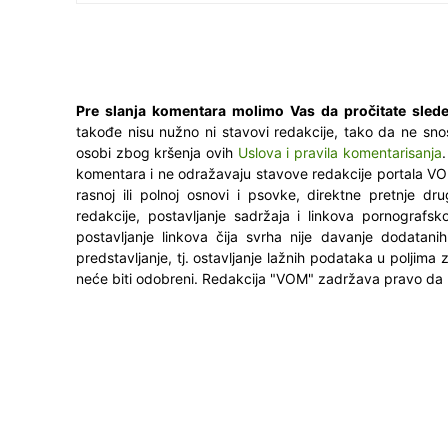
Pre slanja komentara molimo Vas da pročitate slede
takođe nisu nužno ni stavovi redakcije, tako da ne sno
osobi zbog kršenja ovih
Uslova i pravila komentarisanja
komentara i ne odražavaju stavove redakcije portala VO
rasnoj ili polnoj osnovi i psovke, direktne pretnje dr
redakcije, postavljanje sadržaja i linkova pornografsk
postavljanje linkova čija svrha nije davanje dodatani
predstavljanje, tj. ostavljanje lažnih podataka u poljima
neće biti odobreni. Redakcija "VOM" zadržava pravo da 