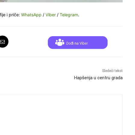
ije i priče:
WhatsApp
/
Viber
/
Telegram
.
Sledeći tekst
Hapšenja u centru grada