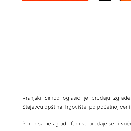
Vranjski Simpo oglasio je prodaju zgrade 
Stajevcu opština Trgovište, po početnoj ceni
Pored same zgrade fabrike prodaje se i i voćn