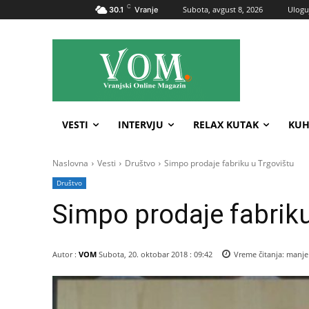
C
Subota, avgust 8, 2026
Uloguj
30.1
Vranje
VESTI
INTERVJU
RELAX KUTAK
KUH
Naslovna
Vesti
Društvo
Simpo prodaje fabriku u Trgovištu
Društvo
Simpo prodaje fabriku
Autor :
VOM
Subota, 20. oktobar 2018 : 09:42
Vreme čitanja:
manje