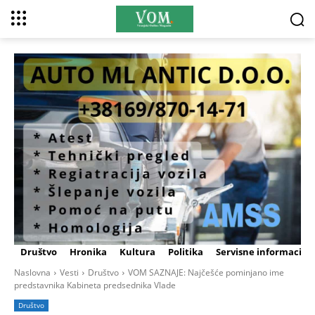
Društvo
Hronika
Kultura
Politika
Servisne informacije
Naslovna
Vesti
Društvo
VOM SAZNAJE: Najčešće pominjano ime
predstavnika Kabineta predsednika Vlade
Društvo