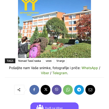
TAGS
Nenad Tasić taska
vesti
Vranje
Pošaljite nam Vaše snimke, fotografije i priče:
WhatsApp
/
Viber
/
Telegram
.