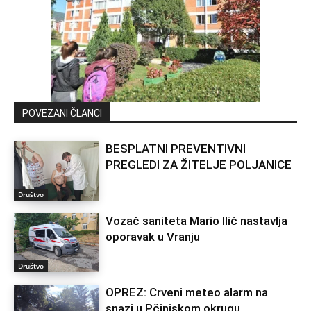
POVEZANI ČLANCI
BESPLATNI PREVENTIVNI
PREGLEDI ZA ŽITELJE POLJANICE
Društvo
Vozač saniteta Mario Ilić nastavlja
oporavak u Vranju
Društvo
OPREZ: Crveni meteo alarm na
snazi u Pčinjskom okrugu