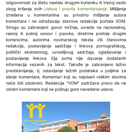
odgovornost za štetu nastalu drugom korisniku ili trećoj osobi
zbog kršenja ovih
Uslova i pravila komentarisanja
. Mišljenja
iznešena u komentarima su privatno mišljenje autora
komentara i ne odražavaju stavove redakcije portala VOM.
Strogo su zabranjeni: govor mržnje, uvrede na nacionalnoj,
rasnoj ili polnoj osnovi i psovke, direktne pretnje drugim
korisnicima, autorima novinarskog teksta i/ili članovima
redakcije, postavljanje sadržaja i linkova pornografskog,
politički ekstremnog, uvredljivog sadržaja, oglašavanje i
postavljanje linkova čija svrha nije davanje dodatanih
informacija vezanih za tekst. Takođe je zabranjeno lažno
predstavljanje, tj. ostavljanje lažnih podataka u poljima za
slanje komentara. Komentari koji su napisani velikim slovima
neće biti odobreni. Redakcija "VOM" zadržava pravo da ne
odobri komentare koji ne poštuju gore navedene uslove.