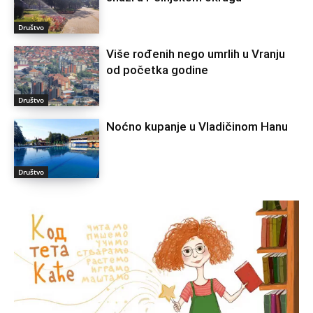
Društvo
Više rođenih nego umrlih u Vranju
od početka godine
Društvo
Noćno kupanje u Vladičinom Hanu
Društvo