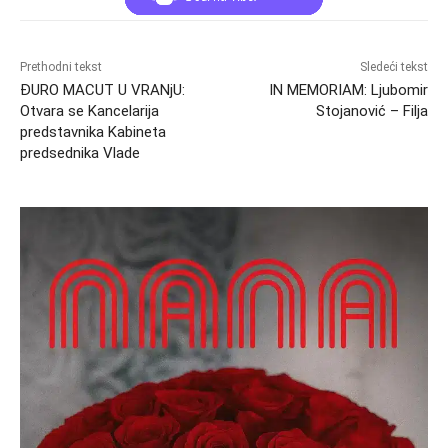
Prethodni tekst
Sledeći tekst
ĐURO MACUT U VRANјU:
IN MEMORIAM: Ljubomir
Otvara se Kancelarija
Stojanović – Filja
predstavnika Kabineta
predsednika Vlade