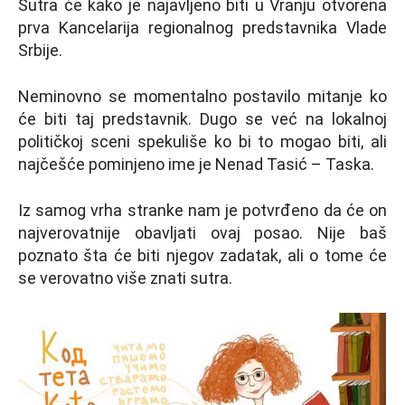
Sutra će kako je najavljeno biti u Vranju otvorena
prva Kancelarija regionalnog predstavnika Vlade
Srbije.
Neminovno se momentalno postavilo mitanje ko
će biti taj predstavnik. Dugo se već na lokalnoj
političkoj sceni spekuliše ko bi to mogao biti, ali
najčešće pominjeno ime je Nenad Tasić – Taska.
Iz samog vrha stranke nam je potvrđeno da će on
najverovatnije obavljati ovaj posao. Nije baš
poznato šta će biti njegov zadatak, ali o tome će
se verovatno više znati sutra.