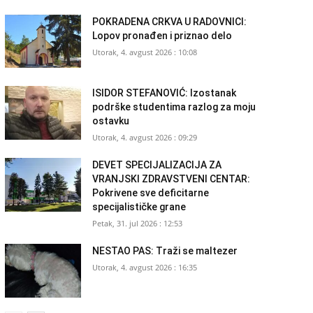
POKRADENA CRKVA U RADOVNICI:
Lopov pronađen i priznao delo
Utorak, 4. avgust 2026 : 10:08
ISIDOR STEFANOVIĆ: Izostanak
podrške studentima razlog za moju
ostavku
Utorak, 4. avgust 2026 : 09:29
DEVET SPECIJALIZACIJA ZA
VRANJSKI ZDRAVSTVENI CENTAR:
Pokrivene sve deficitarne
specijalističke grane
Petak, 31. jul 2026 : 12:53
NESTAO PAS: Traži se maltezer
Utorak, 4. avgust 2026 : 16:35