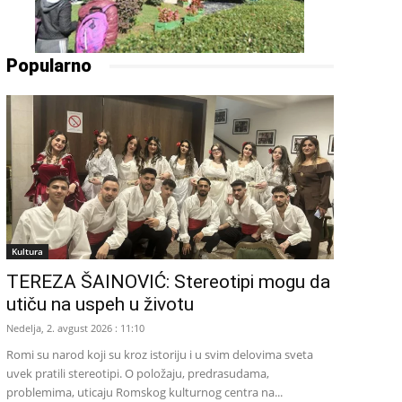
Popularno
Kultura
TEREZA ŠAINOVIĆ: Stereotipi mogu da
utiču na uspeh u životu
Nedelja, 2. avgust 2026 : 11:10
Romi su narod koji su kroz istoriju i u svim delovima sveta
uvek pratili stereotipi. O položaju, predrasudama,
problemima, uticaju Romskog kulturnog centra na...