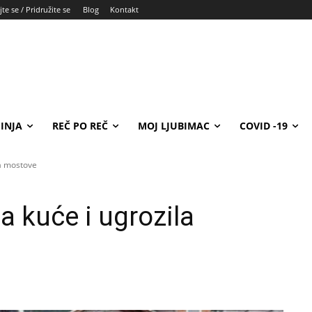
te se / Pridružite se
Blog
Kontakt
INJA
REČ PO REČ
MOJ LJUBIMAC
COVID -19
la mostove
a kuće i ugrozila