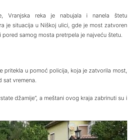
, Vranjska reka je nabujala i nanela štetu
je situacija u Niškoj ulici, gde je most zatvoren
i pored samog mosta pretrpela je najveću štetu.
 pritekla u pomoć policija, koja je zatvorila most,
od sat vremena.
state džamije“, a meštani ovog kraja zabrinuti su i