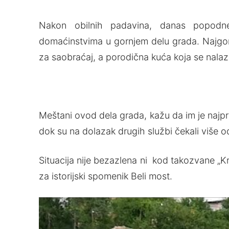
Nakon obilnih padavina, danas popodne
domaćinstvima u gornjem delu grada. Najgora 
za saobraćaj, a porodična kuća koja se nalaz
Meštani ovod dela grada, kažu da im je najpre
dok su na dolazak drugih službi čekali više 
Situacija nije bezazlena ni kod takozvane „Kr
za istorijski spomenik Beli most.