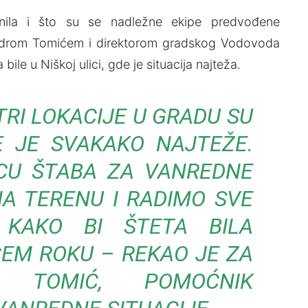
ila i što su se nadležne ekipe predvođene
ndrom Tomićem i direktorom gradskog Vodovoda
e u Niškoj ulici, gde je situacija najteža.
TRI LOKACIJE U GRADU SU
E JE SVAKAKO NAJTEŽE.
CU ŠTABA ZA VANREDNE
 NA TERENU I RADIMO SVE
KAKO BI ŠTETA BILA
EM ROKU – REKAO JE ZA
 TOMIĆ, POMOĆNIK