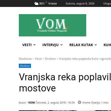
C
Subota, avgust 8, 2026
Uloguj
30.1
Vranje
VESTI
INTERVJU
RELAX KUTAK
KUH
Naslovna
Vesti
Društvo
Vranjska reka poplavila kuće i ugrozi
Društvo
Vranjska reka poplavil
mostove
Autor :
VOM
Četvrtak, 2. avgust 2018 : 16:59
Vreme čitanja:
1
min.