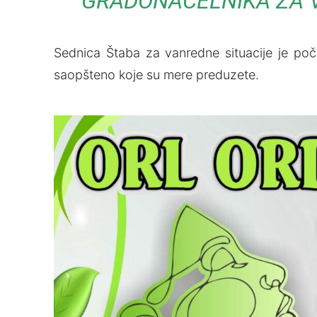
GRADONAČELNIKA ZA V
Sednica Štaba za vanredne situacije je poč
saopšteno koje su mere preduzete.