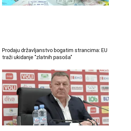
„Meridianbet“ 1. CFL: Nova nula Mornara i
Arsenala