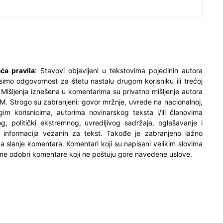
ća pravila
: Stavovi objavljeni u tekstovima pojedinih autora
simo odgovornost za štetu nastalu drugom korisniku ili trećoj
. Mišljenja iznešena u komentarima su privatno mišljenje autora
M. Strogo su zabranjeni: govor mržnje, uvrede na nacionalnoj,
ugim korisnicima, autorima novinarskog teksta i/ili članovima
og, politički ekstremnog, uvredljivog sadržaja, oglašavanje i
h informacija vezanih za tekst. Takođe je zabranjeno lažno
 za slanje komentara. Komentari koji su napisani velikim slovima
ne odobri komentare koji ne poštuju gore navedene uslove.