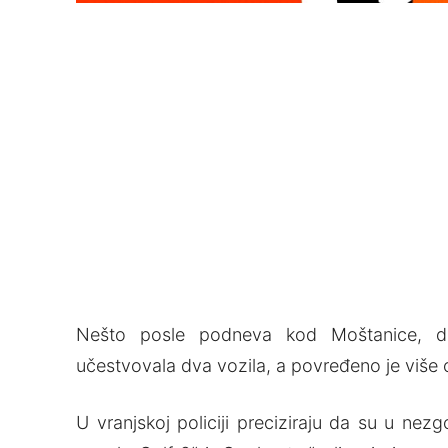
Nešto posle podneva kod Moštanice, d
učestvovala dva vozila, a povređeno je više
U vranjskoj policiji preciziraju da su u nez