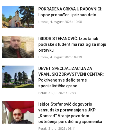
POKRADENA CRKVA U RADOVNICI:
Lopov pronađen i priznao delo
Utorak, 4. avgust 2026 : 10:08
ISIDOR STEFANOVIĆ: Izostanak
podrške studentima razlog za moju
ostavku
Utorak, 4. avgust 2026 : 09:29
DEVET SPECIJALIZACIJA ZA
VRANJSKI ZDRAVSTVENI CENTAR:
Pokrivene sve deficitarne
specijalističke grane
Petak, 31. jul 2026 : 12:53
Isidor Stefanović dogovorio
vansudsko poravnanje sa JKP
„Komrad“ Vranje povodom
oštećenja porodičnog spomenika
Petak, 31. jul 2026 : 08:11