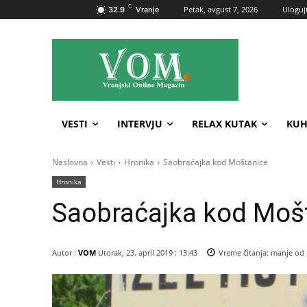
C
Petak, avgust 7, 2026
Ulogujt
32.9
Vranje
VESTI
INTERVJU
RELAX KUTAK
KUH
Naslovna
Vesti
Hronika
Saobraćajka kod Moštanice
Hronika
Saobraćajka kod Moš
Autor :
VOM
Utorak, 23. april 2019 : 13:43
Vreme čitanja:
manje od 