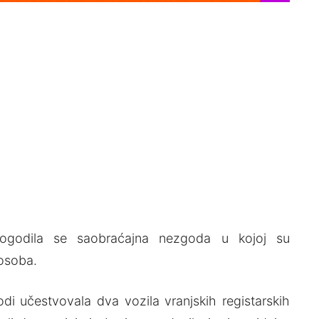
ogodila se saobraćajna nezgoda u kojoj su
 osoba.
godi učestvovala dva vozila vranjskih registarskih