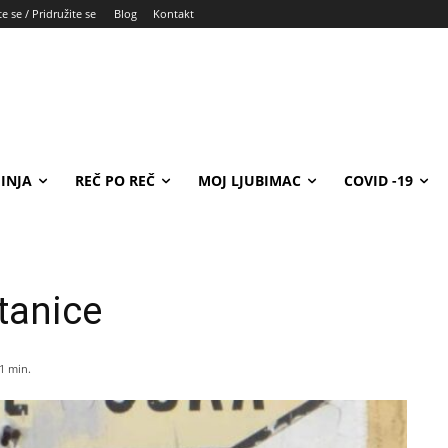
e se / Pridružite se
Blog
Kontakt
INJA
REČ PO REČ
MOJ LJUBIMAC
COVID -19
tanice
1
min.