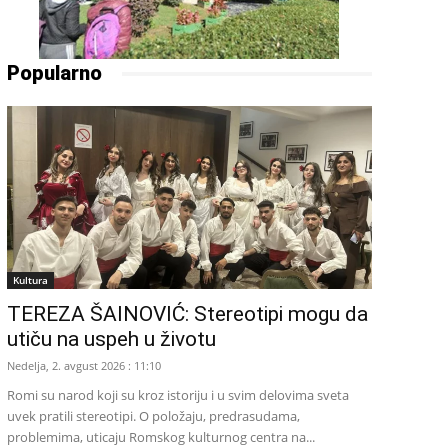
Popularno
Kultura
TEREZA ŠAINOVIĆ: Stereotipi mogu da
utiču na uspeh u životu
Nedelja, 2. avgust 2026 : 11:10
Romi su narod koji su kroz istoriju i u svim delovima sveta
uvek pratili stereotipi. O položaju, predrasudama,
problemima, uticaju Romskog kulturnog centra na...