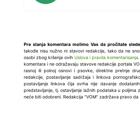
Pre slanja komentara molimo Vas da pročitate slede
takođe nisu nužno ni stavovi redakcije, tako da ne sno
osobi zbog kršenja ovih
Uslova i pravila komentarisanja
komentara i ne odražavaju stavove redakcije portala VO
rasnoj ili polnoj osnovi i psovke, direktne pretnje dr
redakcije, postavljanje sadržaja i linkova pornografsk
postavljanje linkova čija svrha nije davanje dodatani
predstavljanje, tj. ostavljanje lažnih podataka u poljima
neće biti odobreni. Redakcija "VOM" zadržava pravo da 