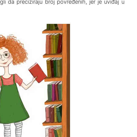
gli da preciziraju broj povređenih, jer je uviđaj u