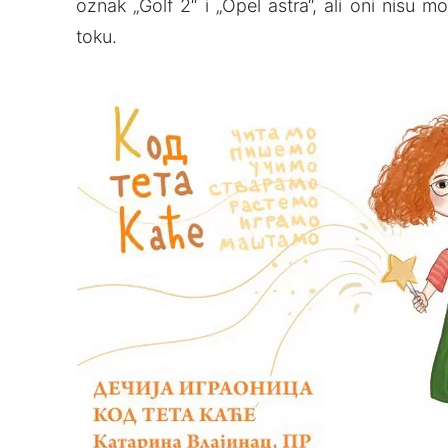
oznak „Golf 2“ i „Opel astra“, ali oni nisu mo
toku.