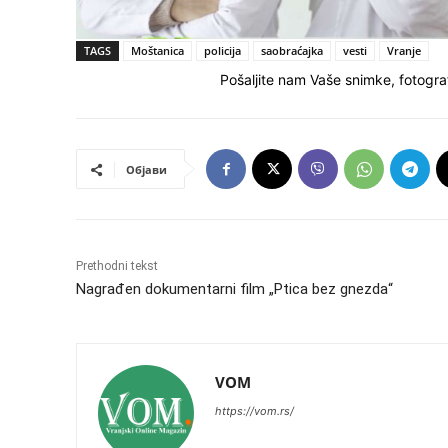
TAGS
Moštanica
policija
saobraćajka
vesti
Vranje
Pošaljite nam Vaše snimke, fotograf
Објави
Prethodni tekst
Nagrađen dokumentarni film „Ptica bez gnezda“
VOM
https://vom.rs/