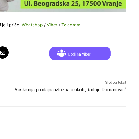
ije i priče:
WhatsApp
/
Viber
/
Telegram
.
Sledeći tekst
Vaskršnja prodajna izložba u školi „Radoje Domanović“