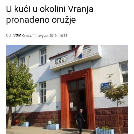
U kući u okolini Vranja
pronađeno oružje
Od :
VOM
Creda, 14. avgust 2019 : 16:55