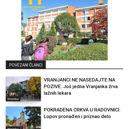
POVEZANI ČLANCI
VRANJANCI NE NASEDAJTE NA
POZIVE: Još jedna Vranjanka žrva
lažnih lekara
Hronika
POKRADENA CRKVA U RADOVNICI:
Lopov pronađen i priznao delo
Hronika