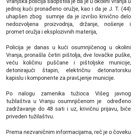
Vranjska policija saopštila je da je u okolini Vranja u
jednoj kući pronađeno oružje, kao i da je J. T. (44)
uhapšen zbog sumnje da je izvršio krivično delo
nedozvoljena proizvodnja, držanje, nošenje i
promet oružja i eksplozivnih materija,
Policija je danas u kući osumnjičenog u okolini
Vranja, pronašla četiri pištolja, dve lovačke puške,
veću količinu puščane i pištoljske municije,
detonirajući štapin, električnu detonatorsku
kapislu i komponente za pravLjenje municije.
Po nalogu zamenika tužioca Višeg javnog
tužilaštva u Vranju osumnjičenom je određeno
zadržavanje do 48 sati i uz, krivičnu prijavu, biće
priveden tužilaštvu.
Prema nezvaničnim informacijama, reč je o čoveku