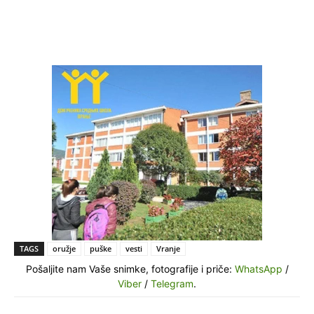
TAGS
oružje
puške
vesti
Vranje
Pošaljite nam Vaše snimke, fotografije i priče:
WhatsApp
/
Viber
/
Telegram
.