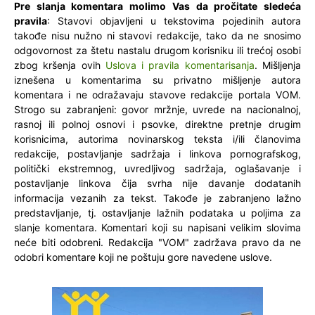
Pre slanja komentara molimo Vas da pročitate sledeća
pravila
: Stavovi objavljeni u tekstovima pojedinih autora
takođe nisu nužno ni stavovi redakcije, tako da ne snosimo
odgovornost za štetu nastalu drugom korisniku ili trećoj osobi
zbog kršenja ovih
Uslova i pravila komentarisanja
. Mišljenja
iznešena u komentarima su privatno mišljenje autora
komentara i ne odražavaju stavove redakcije portala VOM.
Strogo su zabranjeni: govor mržnje, uvrede na nacionalnoj,
rasnoj ili polnoj osnovi i psovke, direktne pretnje drugim
korisnicima, autorima novinarskog teksta i/ili članovima
redakcije, postavljanje sadržaja i linkova pornografskog,
politički ekstremnog, uvredljivog sadržaja, oglašavanje i
postavljanje linkova čija svrha nije davanje dodatanih
informacija vezanih za tekst. Takođe je zabranjeno lažno
predstavljanje, tj. ostavljanje lažnih podataka u poljima za
slanje komentara. Komentari koji su napisani velikim slovima
neće biti odobreni. Redakcija "VOM" zadržava pravo da ne
odobri komentare koji ne poštuju gore navedene uslove.