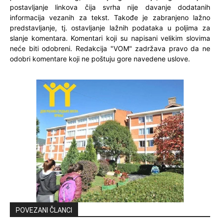
postavljanje linkova čija svrha nije davanje dodatanih
informacija vezanih za tekst. Takođe je zabranjeno lažno
predstavljanje, tj. ostavljanje lažnih podataka u poljima za
slanje komentara. Komentari koji su napisani velikim slovima
neće biti odobreni. Redakcija "VOM" zadržava pravo da ne
odobri komentare koji ne poštuju gore navedene uslove.
POVEZANI ČLANCI