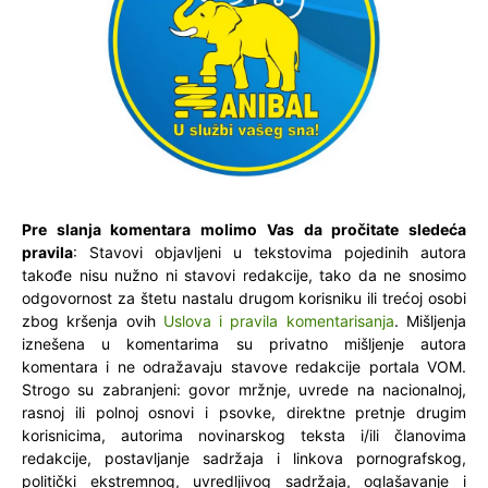
Pre slanja komentara molimo Vas da pročitate sledeća
pravila
: Stavovi objavljeni u tekstovima pojedinih autora
takođe nisu nužno ni stavovi redakcije, tako da ne snosimo
odgovornost za štetu nastalu drugom korisniku ili trećoj osobi
zbog kršenja ovih
Uslova i pravila komentarisanja
. Mišljenja
iznešena u komentarima su privatno mišljenje autora
komentara i ne odražavaju stavove redakcije portala VOM.
Strogo su zabranjeni: govor mržnje, uvrede na nacionalnoj,
rasnoj ili polnoj osnovi i psovke, direktne pretnje drugim
korisnicima, autorima novinarskog teksta i/ili članovima
redakcije, postavljanje sadržaja i linkova pornografskog,
politički ekstremnog, uvredljivog sadržaja, oglašavanje i