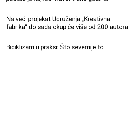
Najveći projekat Udruženja „Kreativna
fabrika” do sada okupiće više od 200 autora
Biciklizam u praksi: Što severnije to
popularnije
Wizz Air traži nove pilote
Troškovi za novi Air Force One preko 3
milijarde dolara
Preporučuje ContentExchange