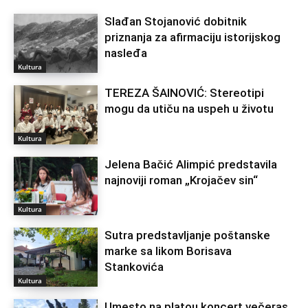
Slađan Stojanović dobitnik
priznanja za afirmaciju istorijskog
nasleđa
Kultura
TEREZA ŠAINOVIĆ: Stereotipi
mogu da utiču na uspeh u životu
Kultura
Jelena Bačić Alimpić predstavila
najnoviji roman „Krojačev sin“
Kultura
Sutra predstavljanje poštanske
marke sa likom Borisava
Stankovića
Kultura
Umesto na platou koncert večeras