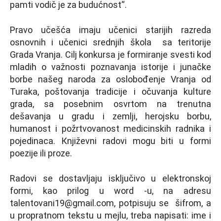
pamti vodič je za budućnost“.
Pravo učešća imaju učenici starijih razreda
osnovnih i učenici srednjih škola sa teritorije
Grada Vranja. Cilj konkursa je formiranje svesti kod
mladih o važnosti poznavanja istorije i junačke
borbe našeg naroda za oslobođenje Vranja od
Turaka, poštovanja tradicije i očuvanja kulture
grada, sa posebnim osvrtom na trenutna
dešavanja u gradu i zemlji, herojsku borbu,
humanost i požrtvovanost medicinskih radnika i
pojedinaca. Кnjiževni radovi mogu biti u formi
poezije ili proze.
Radovi se dostavljaju isključivo u elektronskoj
formi, kao prilog u word -u, na adresu
talentovani19@gmail.com, potpisuju se šifrom, a
u propratnom tekstu u mejlu, treba napisati: ime i