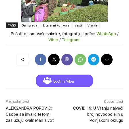
TAGS
Dan grada
Literarni konkurs
vesti
Vranje
Pošaljite nam Vaše snimke, fotografije i priče:
WhatsApp
/
Viber
/
Telegram
.
Prethodni tekst
Sledeći tekst
ALEKSANDRA POPOVIĆ:
COVID 19: U Vranju najveći
Osobe sa invaliditetom
broj novoobolelih u
zaslužuju kvalitetan život
Pčinjskom okrugu