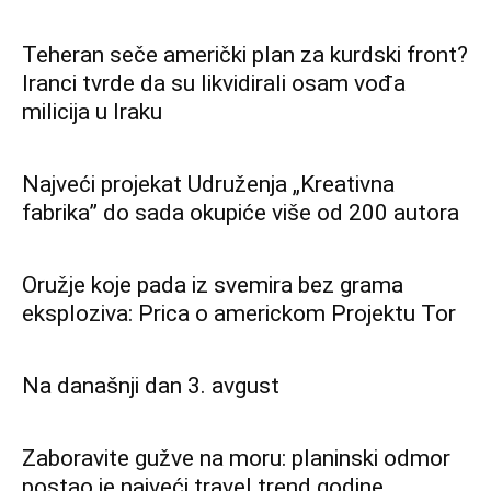
Teheran seče američki plan za kurdski front?
Iranci tvrde da su likvidirali osam vođa
milicija u Iraku
Najveći projekat Udruženja „Kreativna
fabrika” do sada okupiće više od 200 autora
Oružje koje pada iz svemira bez grama
eksploziva: Prica o americkom Projektu Tor
Na današnji dan 3. avgust
Zaboravite gužve na moru: planinski odmor
postao je najveći travel trend godine.