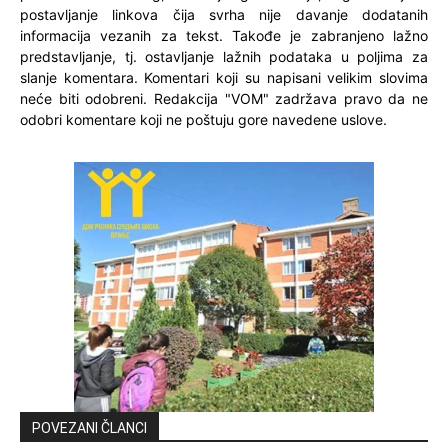
postavljanje linkova čija svrha nije davanje dodatanih
informacija vezanih za tekst. Takođe je zabranjeno lažno
predstavljanje, tj. ostavljanje lažnih podataka u poljima za
slanje komentara. Komentari koji su napisani velikim slovima
neće biti odobreni. Redakcija "VOM" zadržava pravo da ne
odobri komentare koji ne poštuju gore navedene uslove.
POVEZANI ČLANCI