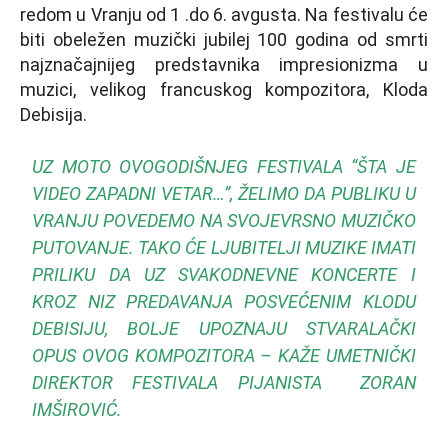
redom u Vranju od 1 .do 6. avgusta. Na festivalu će
biti obeležen muzički jubilej 100 godina od smrti
najznačajnijeg predstavnika impresionizma u
muzici, velikog francuskog kompozitora, Kloda
Debisija.
UZ MOTO OVOGODIŠNJEG FESTIVALA “ŠTA JE
VIDEO ZAPADNI VETAR…”, ŽELIMO DA PUBLIKU U
VRANJU POVEDEMO NA SVOJEVRSNO MUZIČKO
PUTOVANJE. TAKO ĆE LJUBITELJI MUZIKE IMATI
PRILIKU DA UZ SVAKODNEVNE KONCERTE I
KROZ NIZ PREDAVANJA POSVEĆENIM KLODU
DEBISIJU, BOLJE UPOZNAJU STVARALAČKI
OPUS OVOG KOMPOZITORA – KAŽE UMETNIČKI
DIREKTOR FESTIVALA PIJANISTA ZORAN
IMŠIROVIĆ.