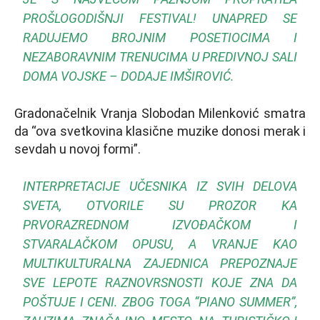
PROŠLOGODIŠNJI FESTIVAL! UNAPRED SE
RADUJEMO BROJNIM POSETIOCIMA I
NEZABORAVNIM TRENUCIMA U PREDIVNOJ SALI
DOMA VOJSKE – DODAJE IMŠIROVIĆ.
Gradonačelnik Vranja Slobodan Milenković smatra
da “ova svetkovina klasične muzike donosi merak i
sevdah u novoj formi”.
INTERPRETACIJE UČESNIKA IZ SVIH DELOVA
SVETA, OTVORILE SU PROZOR KA
PRVORAZREDNOM IZVOĐAČKOM I
STVARALAČKOM OPUSU, A VRANJE KAO
MULTIKULTURALNA ZAJEDNICA PREPOZNAJE
SVE LEPOTE RAZNOVRSNOSTI KOJE ZNA DA
POŠTUJE I CENI. ZBOG TOGA “PIANO SUMMER”,