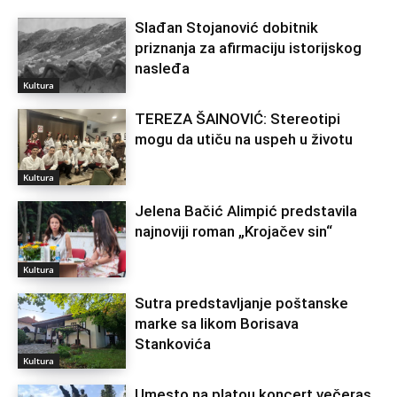
Slađan Stojanović dobitnik
priznanja za afirmaciju istorijskog
nasleđa
Kultura
TEREZA ŠAINOVIĆ: Stereotipi
mogu da utiču na uspeh u životu
Kultura
Jelena Bačić Alimpić predstavila
najnoviji roman „Krojačev sin“
Kultura
Sutra predstavljanje poštanske
marke sa likom Borisava
Stankovića
Kultura
Umesto na platou koncert večeras