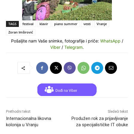
TAGS
festival
klavir
piano summer
vesti
Vranje
Zoran Imširović
Pošaljite nam Vaše snimke, fotografije i priče:
WhatsApp
/
Viber
/
Telegram
.
Prethodni tekst
Sledeći tekst
Internacionalna likovna
Produžen rok za prijavlјivanje
kolonija u Vranju
za specijalističke IT obuke