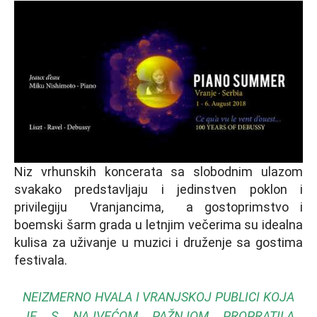
Niz vrhunskih koncerata sa slobodnim ulazom
svakako predstavljaju i jedinstven poklon i
privilegiju Vranjancima, a gostoprimstvo i
boemski šarm grada u letnjim večerima su idealna
kulisa za uživanje u muzici i druženje sa gostima
festivala.
NEIZMERNO HVALA I VRANJSKOJ PUBLICI KOJA
JE S NAJVEĆOM PAŽNJOM PROPRATILA