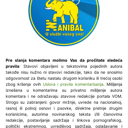
Pre slanja komentara molimo Vas da pročitate sledeća
pravila
: Stavovi objavljeni u tekstovima pojedinih autora
takođe nisu nužno ni stavovi redakcije, tako da ne snosimo
odgovornost za štetu nastalu drugom korisniku ili trećoj osobi
zbog kršenja ovih
Uslova i pravila komentarisanja
. Mišljenja
iznešena u komentarima su privatno mišljenje autora
komentara i ne odražavaju stavove redakcije portala VOM.
Strogo su zabranjeni: govor mržnje, uvrede na nacionalnoj,
rasnoj ili polnoj osnovi i psovke, direktne pretnje drugim
korisnicima, autorima novinarskog teksta i/ili članovima
redakcije, postavljanje sadržaja i linkova pornografskog,
politički ekstremnog, uvredljivog sadržaja, oglašavanje i