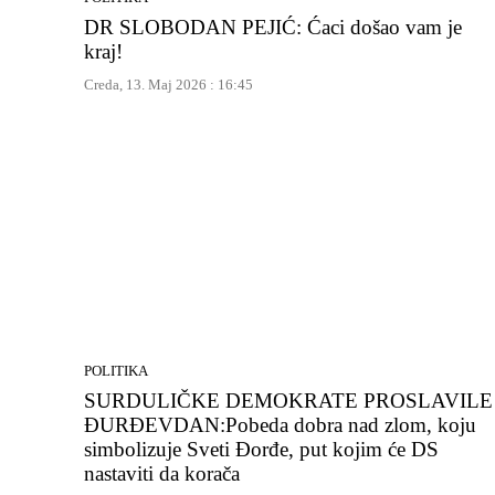
DR SLOBODAN PEJIĆ: Ćaci došao vam je
kraj!
Creda, 13. Maj 2026 : 16:45
POLITIKA
SURDULIČKE DEMOKRATE PROSLAVILE
ĐURĐEVDAN:Pobeda dobra nad zlom, koju
simbolizuje Sveti Đorđe, put kojim će DS
nastaviti da korača