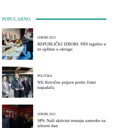
POPULARNO
IZBORI 2023
REPUBLIČKI IZBORI: SNS izgubio u
tri opštine u okrugu
POLITIKA
NS: Krivične prijave protiv četiri
napadača
IZBORI 2022
SPS: Naši aktivisti nemaju zamerke na
izborni dan