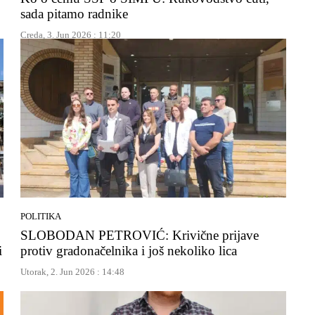
sada pitamo radnike
Creda, 3. Jun 2026 : 11:20
POLITIKA
SLOBODAN PETROVIĆ: Krivične prijave
i
protiv gradonačelnika i još nekoliko lica
Utorak, 2. Jun 2026 : 14:48