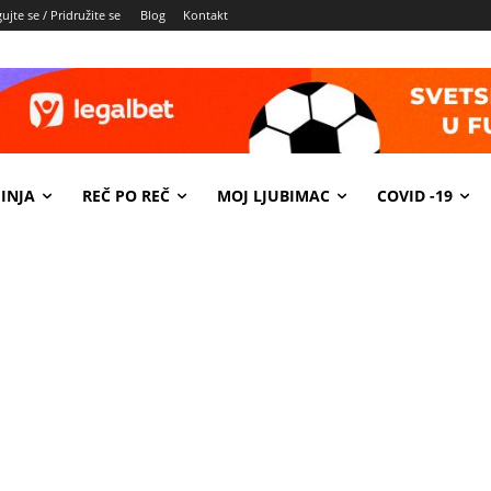
ujte se / Pridružite se
Blog
Kontakt
INJA
REČ PO REČ
MOJ LJUBIMAC
COVID -19