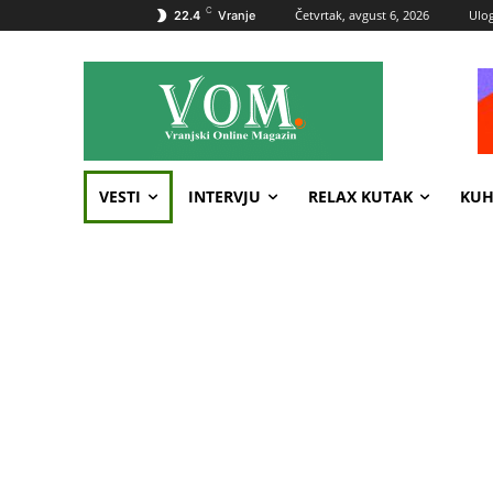
C
Četvrtak, avgust 6, 2026
Ulog
22.4
Vranje
VESTI
INTERVJU
RELAX KUTAK
KUH