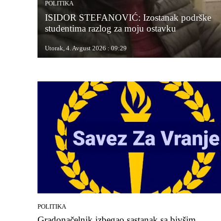
POLITIKA
ISIDOR STEFANOVIĆ: Izostanak podrške
studentima razlog za moju ostavku
Utorak, 4. Avgust 2026 : 09:29
POLITIKA
Gradonačelnik izbegao sastanak sa bivšim