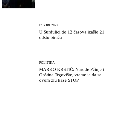
IZBORI 2022
U Surdulici do 12 časova izašlo 21
odsto birača
POLITIKA
MARKO KRSTIĆ: Narode Pčinje i
Opštine Trgovište, vreme je da se
ovom zlu kaže STOP