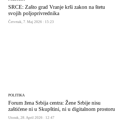
SRCE: Zašto grad Vranje krši zakon na štetu
svojih poljoprivrednika
Četvrtak, 7. Maj 2026 : 15:23
POLITIKA
Forum žena Srbija centra: Žene Srbije nisu
zaštićene ni u Skupštini, ni u digitalnom prostoru
Utorak, 28. April 2026 : 12:47