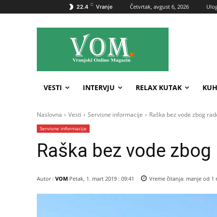
C
Četvrtak, avgust 6, 2026
Ulog
22.4
Vranje
VESTI
INTERVJU
RELAX KUTAK
KUH
Naslovna
Vesti
Servisne informacije
Raška bez vode zbog rad
Servisne informacije
Raška bez vode zbog
Autor :
VOM
Petak, 1. mart 2019 : 09:41
Vreme čitanja:
manje od 1