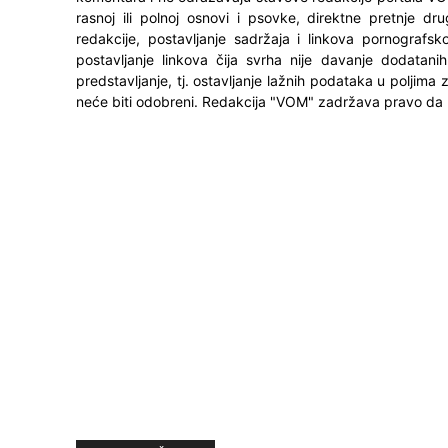
rasnoj ili polnoj osnovi i psovke, direktne pretnje dr
redakcije, postavljanje sadržaja i linkova pornografsk
postavljanje linkova čija svrha nije davanje dodatani
predstavljanje, tj. ostavljanje lažnih podataka u poljima
neće biti odobreni. Redakcija "VOM" zadržava pravo da 