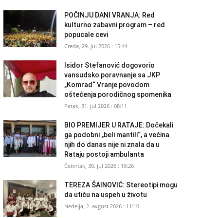
POČINJU DANI VRANJA: Red
kulturno zabavni program – red
popucale cevi
Creda, 29. jul 2026 : 15:44
Isidor Stefanović dogovorio
vansudsko poravnanje sa JKP
„Komrad“ Vranje povodom
oštećenja porodičnog spomenika
Petak, 31. jul 2026 : 08:11
BIO PREMIJER U RATAJE: Dočekali
ga podobni „beli mantili“, a većina
njih do danas nije ni znala da u
Rataju postoji ambulanta
Četvrtak, 30. jul 2026 : 19:26
TEREZA ŠAINOVIĆ: Stereotipi mogu
da utiču na uspeh u životu
Nedelja, 2. avgust 2026 : 11:10