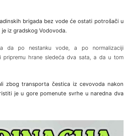
ladinskih brigada bez vode će ostati potrošači u
o je iz gradskog Vodovoda.
a da po nestanku vode, a po normalizaciji
i pripremu hrane sledeća dva sata, a da u tom
 ali zbog transporta čestica iz cevovoda nakon
koristiti je u gore pomenute svrhe u naredna dva