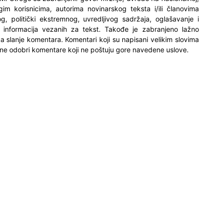
ugim korisnicima, autorima novinarskog teksta i/ili članovima
og, politički ekstremnog, uvredljivog sadržaja, oglašavanje i
h informacija vezanih za tekst. Takođe je zabranjeno lažno
 za slanje komentara. Komentari koji su napisani velikim slovima
ne odobri komentare koji ne poštuju gore navedene uslove.