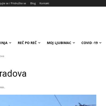
ujte se / Pridružite se
Blog
Kontakt
INJA
REČ PO REČ
MOJ LJUBIMAC
COVID -19
ova
 radova
min.