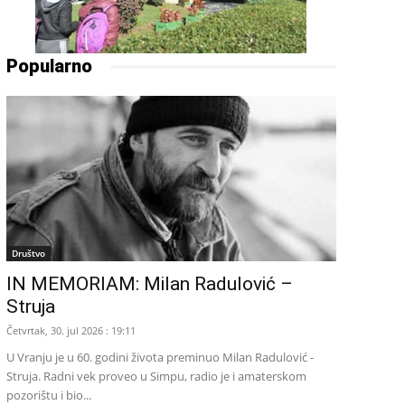
Popularno
Društvo
IN MEMORIAM: Milan Radulović –
Struja
Četvrtak, 30. jul 2026 : 19:11
U Vranju je u 60. godini života preminuo Milan Radulović -
Struja. Radni vek proveo u Simpu, radio je i amaterskom
pozorištu i bio...