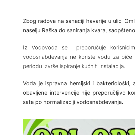
Zbog radova na sanaciji havarije u ulici Om
naselju Raška do saniranja kvara, saopšten
Iz Vodovoda se preporučuje korisnicim
vodosnabdevanja ne koriste vodu za piće 
periodu izvrše ispiranje kućnih instalacija.
Voda je ispravna hemijski i bakteriološki,
obavljene intervencije nije preporučljivo 
sata po normalizaciji vodosnabdevanja.