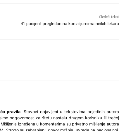
Sledeći tekst
41 pacijent pregledan na konzilijumima niških lekara
ća pravila
: Stavovi objavljeni u tekstovima pojedinih autora
simo odgovornost za štetu nastalu drugom korisniku ili trećoj
. Mišljenja iznešena u komentarima su privatno mišljenje autora
M. Strogo su zabranjeni: govor mržnje, uvrede na nacionalnoj,