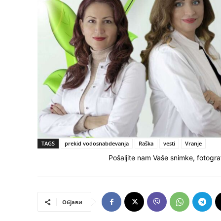
TAGS
prekid vodosnabdevanja
Raška
vesti
Vranje
Pošaljite nam Vaše snimke, fotograf
Објави