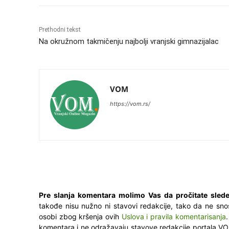
Prethodni tekst
Na okružnom takmičenju najbolji vranjski gimnazijalac
VOM
https://vom.rs/
Pre slanja komentara molimo Vas da pročitate slede
takođe nisu nužno ni stavovi redakcije, tako da ne sno
osobi zbog kršenja ovih
Uslova i pravila komentarisanja
komentara i ne odražavaju stavove redakcije portala VO