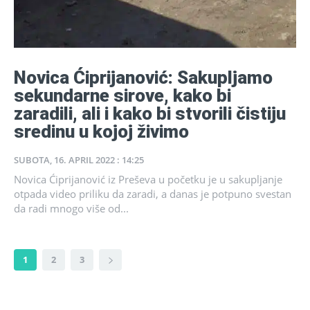
Novica Ćiprijanović: Sakupljamo
sekundarne sirove, kako bi
zaradili, ali i kako bi stvorili čistiju
sredinu u kojoj živimo
SUBOTA, 16. APRIL 2022 : 14:25
Novica Ćiprijanović iz Preševa u početku je u sakupljanje
otpada video priliku da zaradi, a danas je potpuno svestan
da radi mnogo više od...
1
2
3