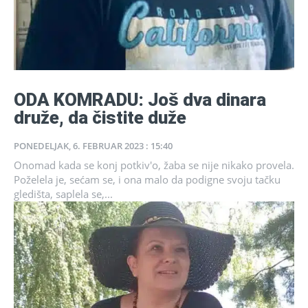
ODA KOMRADU: Još dva dinara
druže, da čistite duže
PONEDELJAK, 6. FEBRUAR 2023 : 15:40
Onomad kada se konj potkiv'o, žaba se nije nikako provela.
Poželela je, sećam se, i ona malo da podigne svoju tačku
gledišta, saplela se,...