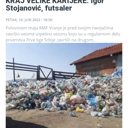
KRAJ VELIKE KARIJERE: Igor
Stojanović, futsaler
PETAK, 10. JUN 2022 : 18:50
Polovinom maja KMF Vranje je pred svojim navijačima
završio veoma uspešnu sezonu koju su u regularnom delu
prvenstva Prve lige Srbije završili na drugom...