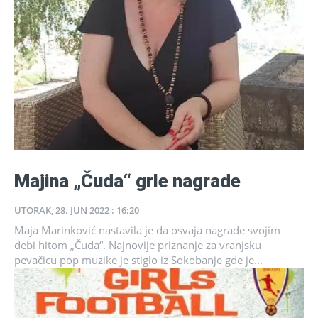
Majina „Čuda“ grle nagrade
UTORAK, 28. JUN 2022 : 16:20
Maja Marinković nastavila je da osvaja nagrade svojim
debi hitom „Čuda“. Najnovije priznanje za vranjsku
pevačicu pop muzike je stiglo iz Sokobanje gde je...