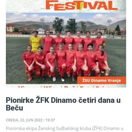
Pionirke ŽFK Dinamo četiri dana u
Beču
CREDA, 22. JUN 2022 : 19:37
Pionirska ekipa Ženskog fudbalskog kluba (ŽFK) Dinamo u