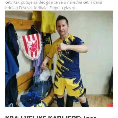
četvrtak putuje za Beč gde će se u naredna četiri dana
održati Festival fudbala. Ekipu u glavni...