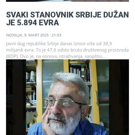
SVAKI STANOVNIK SRBIJE DUŽAN
JE 5.894 EVRA
NEDELJA, 9. MART 2025 : 21:03
Javni dug republike Srbije danas iznosi više od 38,9
milijardi evra. To je 47,6 odsto bruto društvenog proizvoda
(BDP). Ovo je, na osnovu istraživanja, saopštio...