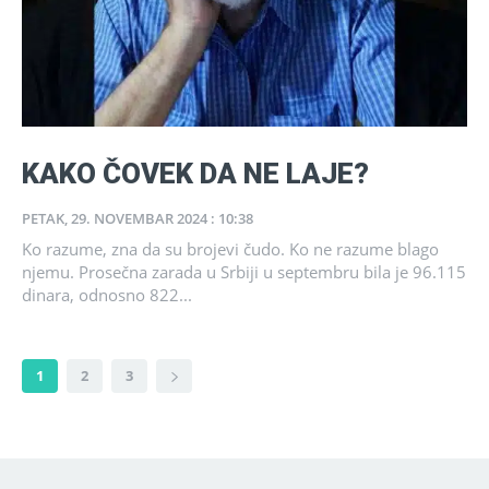
KAKO ČOVEK DA NE LAJE?
PETAK, 29. NOVEMBAR 2024 : 10:38
Ko razume, zna da su brojevi čudo. Ko ne razume blago
njemu. Prosečna zarada u Srbiji u septembru bila je 96.115
dinara, odnosno 822...
1
2
3