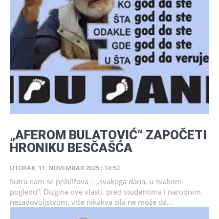
„AFEROM BULATOVIĆ“ ZAPOČETI
HRONIKU BESČAŠĆA
UTORAK, 11. NOVEMBAR 2025 : 14:52
Sutra nam se približava – „svakoga dana, u svakom
pogledu“. Dizgine ove vlasti, pred studentima i narodnim
nezadovoljstvom, više nikakva sila ne može da...