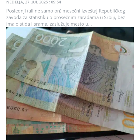
NEDELJA, 27. JUL 2025 : 09:54
Poslednji (ali ne samo on) mesečni izveštaj Republičkog
zavoda za statistiku o prosečnim zaradama u Srbiji, bez
imalo stida i srama, zaslužuje mesto u...