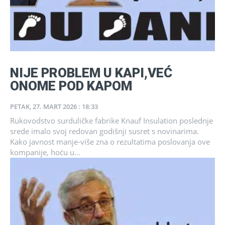
NIJE PROBLEM U KAPI,VEĆ
ONOME POD KAPOM
PETAK, 27. MART 2026 : 18:33
Rukovodstvo surduličke fabrike Knauf Insulation poslednje
srede imalo svoj redovan godišnji susret s novinarima.
Kako javnost manje-više zna o rezultatima poslovanja ove
kompanije, hoću u...