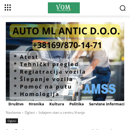
Društvo
Hronika
Kultura
Politika
Servisne informacije
Naslovna
Oglasi
Izdajem stan u centru Vranja
Oglasi