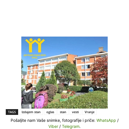
TAGS
Izdajem stan
oglas
stan
vesti
Vranje
Pošaljite nam Vaše snimke, fotografije i priče:
WhatsApp
/
Viber
/
Telegram
.