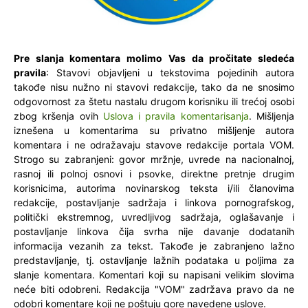
Pre slanja komentara molimo Vas da pročitate sledeća
pravila
: Stavovi objavljeni u tekstovima pojedinih autora
takođe nisu nužno ni stavovi redakcije, tako da ne snosimo
odgovornost za štetu nastalu drugom korisniku ili trećoj osobi
zbog kršenja ovih
Uslova i pravila komentarisanja
. Mišljenja
iznešena u komentarima su privatno mišljenje autora
komentara i ne odražavaju stavove redakcije portala VOM.
Strogo su zabranjeni: govor mržnje, uvrede na nacionalnoj,
rasnoj ili polnoj osnovi i psovke, direktne pretnje drugim
korisnicima, autorima novinarskog teksta i/ili članovima
redakcije, postavljanje sadržaja i linkova pornografskog,
politički ekstremnog, uvredljivog sadržaja, oglašavanje i
postavljanje linkova čija svrha nije davanje dodatanih
informacija vezanih za tekst. Takođe je zabranjeno lažno
predstavljanje, tj. ostavljanje lažnih podataka u poljima za
slanje komentara. Komentari koji su napisani velikim slovima
neće biti odobreni. Redakcija "VOM" zadržava pravo da ne
odobri komentare koji ne poštuju gore navedene uslove.