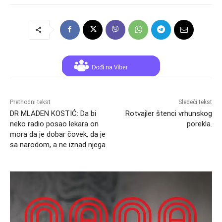
Prethodni tekst
Sledeći tekst
DR MLADEN KOSTIĆ: Da bi
Rotvajler štenci vrhunskog
neko radio posao lekara on
porekla.
mora da je dobar čovek, da je
sa narodom, a ne iznad njega