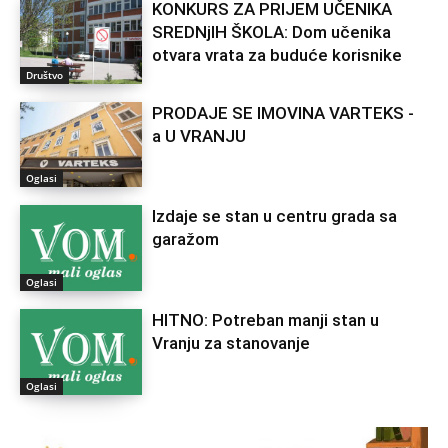
KONKURS ZA PRIJEM UČENIKA
SREDNјIH ŠKOLA: Dom učenika
otvara vrata za buduće korisnike
Društvo
PRODAJE SE IMOVINA VARTEKS -
a U VRANJU
Oglasi
Izdaje se stan u centru grada sa
garažom
Oglasi
HITNO: Potreban manji stan u
Vranju za stanovanje
Oglasi