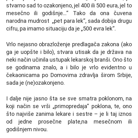
stvarno sad to ozakonjeno, jel 400 ili 500 eura, jel to
mesečno ili godišnje…“ Tako da ona čuvena
narodna mudrost „pet para lek“, sada dobija drugu
cifru, pa imamo situaciju da je „500 evra lek“.
Vrlo nejasno obrazloženje predlagača zakona (ako
ga je uopšte i bilo), stvara utisak da je država na
neki način učinila ustupak lekarskoj branši. Ono što
se godinama znalo, a i bilo je vrlo evidentno u
čekaonicama po Domovima zdravlja širom Srbije,
sada je (ne)ozakonjeno.
I dalje nije jasno šta se sve smatra poklonom, na
koji način se vrši „primopredaja“ poklona, te, ono
što najviše zanima lekare i sestre – je li taj iznos
od jedne prosečne plate,na mesečnom ili
godišnjem nivou.