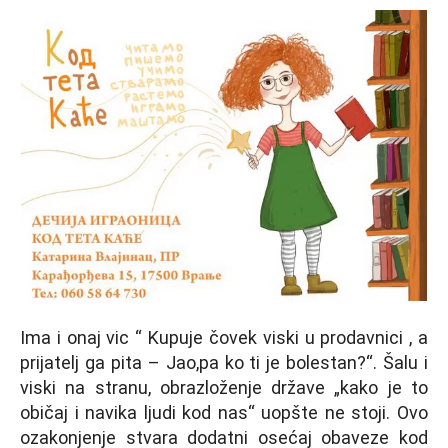
Ima i onaj vic “ Kupuje čovek viski u prodavnici , a
prijatelj ga pita – Jao,pa ko ti je bolestan?“. Šalu i
viski na stranu, obrazloženje države „kako je to
običaj i navika ljudi kod nas“ uopšte ne stoji. Ovo
ozakonjenje stvara dodatni osećaj obaveze kod