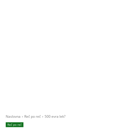
Naslovna
Reč po reč
500 evra lek?
Reč po reč