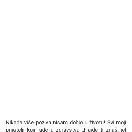
Nikada više poziva nisam dobio u životu! Svi moji
prijatelji koji rade u zdravstvu „Hajde ti znaš, jel