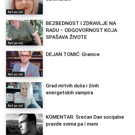
Reč po reč
BEZBEDNOST I ZDRAVLJE NA
RADU – ODGOVORNOST KOJA
SPAŠAVA ŽIVOTE
Reč po reč
DEJAN TOMIĆ: Granice
Reč po reč
Grad mrtvih duša i živih
energetskih vampira
Reč po reč
KOMENTAR: Srećan Dan socijalne
pravde svima pa i meni