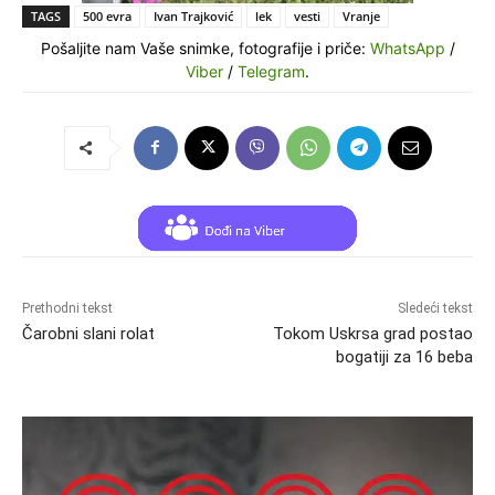
TAGS
500 evra
Ivan Trajković
lek
vesti
Vranje
Pošaljite nam Vaše snimke, fotografije i priče:
WhatsApp
/
Viber
/
Telegram
.
Prethodni tekst
Sledeći tekst
Čarobni slani rolat
Tokom Uskrsa grad postao
bogatiji za 16 beba