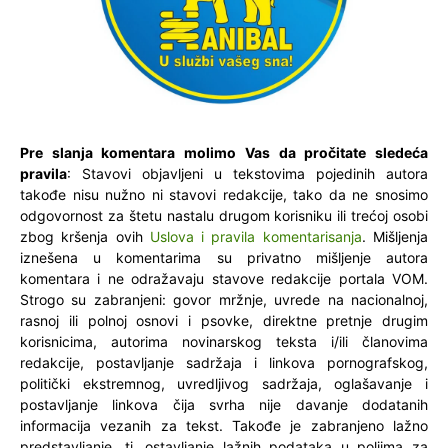
Pre slanja komentara molimo Vas da pročitate sledeća
pravila
: Stavovi objavljeni u tekstovima pojedinih autora
takođe nisu nužno ni stavovi redakcije, tako da ne snosimo
odgovornost za štetu nastalu drugom korisniku ili trećoj osobi
zbog kršenja ovih
Uslova i pravila komentarisanja
. Mišljenja
iznešena u komentarima su privatno mišljenje autora
komentara i ne odražavaju stavove redakcije portala VOM.
Strogo su zabranjeni: govor mržnje, uvrede na nacionalnoj,
rasnoj ili polnoj osnovi i psovke, direktne pretnje drugim
korisnicima, autorima novinarskog teksta i/ili članovima
redakcije, postavljanje sadržaja i linkova pornografskog,
politički ekstremnog, uvredljivog sadržaja, oglašavanje i
postavljanje linkova čija svrha nije davanje dodatanih
informacija vezanih za tekst. Takođe je zabranjeno lažno
predstavljanje, tj. ostavljanje lažnih podataka u poljima za