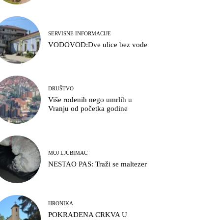
SERVISNE INFORMACIJE
VODOVOD:Dve ulice bez vode
DRUŠTVO
Više rođenih nego umrlih u
Vranju od početka godine
MOJ LJUBIMAC
NESTAO PAS: Traži se maltezer
HRONIKA
POKRADENA CRKVA U