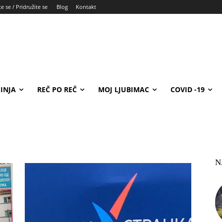
e se / Pridružite se
Blog
Kontakt
INJA
REČ PO REČ
MOJ LJUBIMAC
COVID -19
N