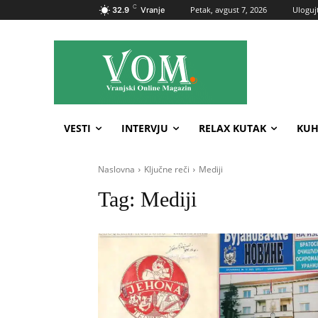
C
Petak, avgust 7, 2026
Ulogujt
32.9
Vranje
VESTI
INTERVJU
RELAX KUTAK
KUH
Naslovna
Ključne reči
Mediji
Tag:
Mediji