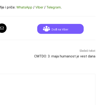
ije i priče:
WhatsApp
/
Viber
/
Telegram
.
Sledeći tekst
CMTDO: 3. maja humanost je vest dana