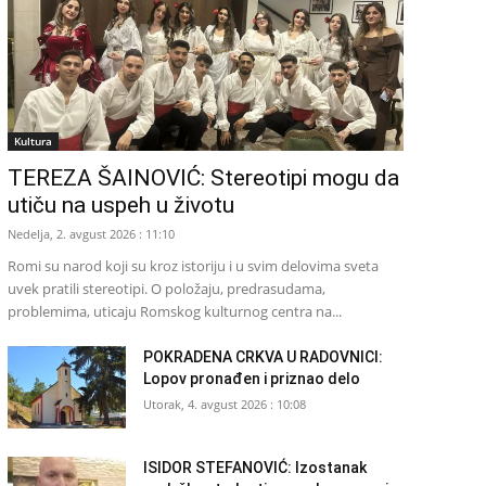
Kultura
TEREZA ŠAINOVIĆ: Stereotipi mogu da
utiču na uspeh u životu
Nedelja, 2. avgust 2026 : 11:10
Romi su narod koji su kroz istoriju i u svim delovima sveta
uvek pratili stereotipi. O položaju, predrasudama,
problemima, uticaju Romskog kulturnog centra na...
POKRADENA CRKVA U RADOVNICI:
Lopov pronađen i priznao delo
Utorak, 4. avgust 2026 : 10:08
ISIDOR STEFANOVIĆ: Izostanak