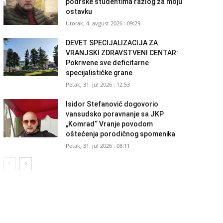
podrške studentima razlog za moju
ostavku
Utorak, 4. avgust 2026 : 09:29
DEVET SPECIJALIZACIJA ZA
VRANJSKI ZDRAVSTVENI CENTAR:
Pokrivene sve deficitarne
specijalističke grane
Petak, 31. jul 2026 : 12:53
Isidor Stefanović dogovorio
vansudsko poravnanje sa JKP
„Komrad“ Vranje povodom
oštećenja porodičnog spomenika
Petak, 31. jul 2026 : 08:11