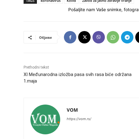
TAGS
koronavirus
Kovid
Zavod za javno zdravlje Vranje
Pošaljite nam Vaše snimke, fotograf
Објави
Prethodni tekst
XI Međunarodna izložba pasa svih rasa biće održana
1.maja
VOM
https://vom.rs/