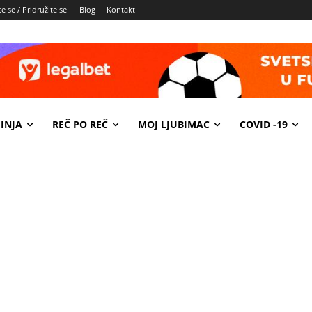
e se / Pridružite se
Blog
Kontakt
INJA
REČ PO REČ
MOJ LJUBIMAC
COVID -19