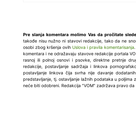
Pre slanja komentara molimo Vas da pročitate slede
takođe nisu nužno ni stavovi redakcije, tako da ne sno
osobi zbog kršenja ovih
Uslova i pravila komentarisanja
komentara i ne odražavaju stavove redakcije portala VO
rasnoj ili polnoj osnovi i psovke, direktne pretnje dr
redakcije, postavljanje sadržaja i linkova pornografsk
postavljanje linkova čija svrha nije davanje dodatani
predstavljanje, tj. ostavljanje lažnih podataka u poljima
neće biti odobreni. Redakcija "VOM" zadržava pravo da 