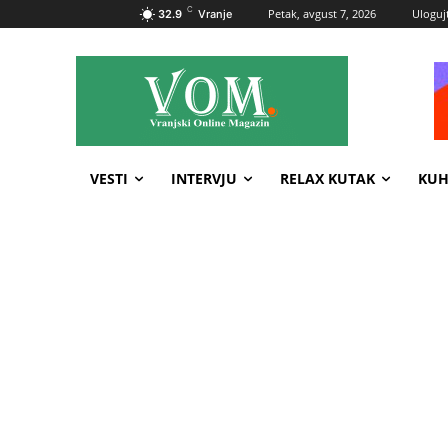
C
Petak, avgust 7, 2026
Ulogujt
32.9
Vranje
VESTI
INTERVJU
RELAX KUTAK
KUH