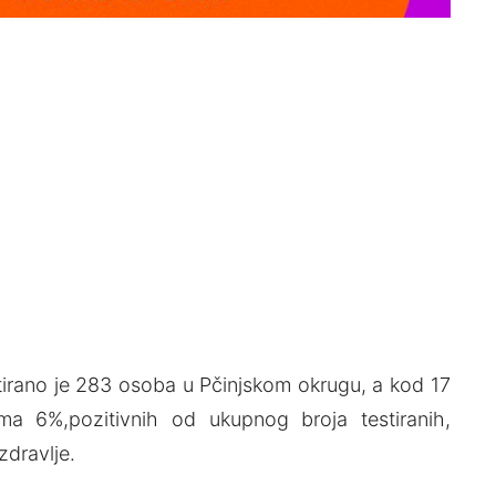
irano je 283 osoba u Pčinjskom okrugu, a kod 17
ima 6%,pozitivnih od ukupnog broja testiranih,
dravlje.