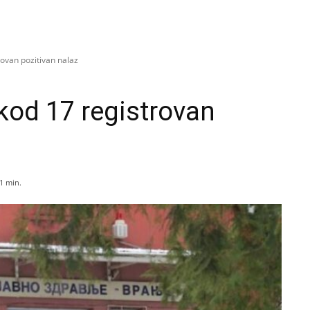
rovan pozitivan nalaz
kod 17 registrovan
1
min.