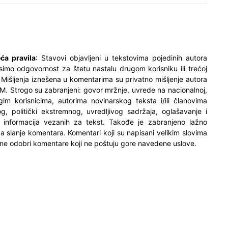
ća pravila
: Stavovi objavljeni u tekstovima pojedinih autora
simo odgovornost za štetu nastalu drugom korisniku ili trećoj
. Mišljenja iznešena u komentarima su privatno mišljenje autora
M. Strogo su zabranjeni: govor mržnje, uvrede na nacionalnoj,
ugim korisnicima, autorima novinarskog teksta i/ili članovima
og, politički ekstremnog, uvredljivog sadržaja, oglašavanje i
h informacija vezanih za tekst. Takođe je zabranjeno lažno
 za slanje komentara. Komentari koji su napisani velikim slovima
ne odobri komentare koji ne poštuju gore navedene uslove.